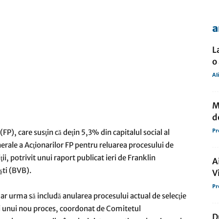
a
de
L
o
Al
presa
M
d
Pr
FP), care susţin că deţin 5,3% din capitalul social al
erale a Acţionarilor FP pentru reluarea procesului de
ii, potrivit unui raport publicat ieri de Franklin
A
şti (BVB).
V
Pr
i ar urma să includă anularea procesului actual de selecţie
i unui nou proces, coordonat de Comitetul
D