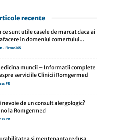
rticole recente
a ce sunt utile casele de marcat daca ai
 afacere in domeniul comertului...
in - Firme365
edicina muncii – Informatii complete
espre serviciile Clinicii Romgermed
ess PR
i nevoie de un consult alergologic?
ino la Romgermed
ess PR
urabilitatea si mentenanta redusa,