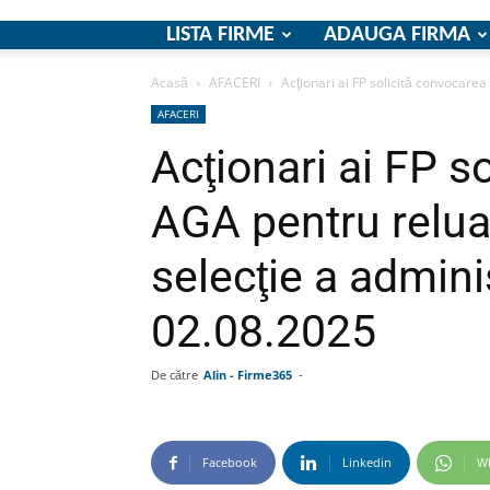
LISTA FIRME
ADAUGA FIRMA
Acasă
AFACERI
Acţionari ai FP solicită convocarea
AFACERI
Acţionari ai FP s
AGA pentru relua
selecţie a admini
02.08.2025
De către
Alin - Firme365
-
Facebook
Linkedin
W