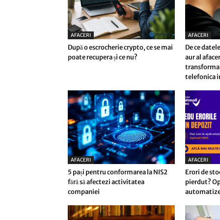
AFACERI
AFACERI
După o escrocherie crypto, ce se mai
De ce datele
poate recupera și ce nu?
aur al afac
transforma 
telefonica i
AFACERI
AFACERI
5 pași pentru conformarea la NIS2
Erori de sto
fără să afectezi activitatea
pierdut? Op
companiei
automatizez