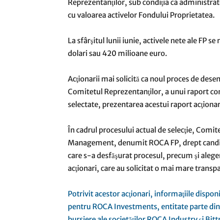
Reprezentanţilor, sub condiţia ca administrato
cu valoarea activelor Fondului Proprietatea.
La sfârşitul lunii iunie, activele nete ale FP s
dolari sau 420 milioane euro.
Acţionarii mai solicită ca noul proces de dese
Comitetul Reprezentanţilor, a unui raport com
selectate, prezentarea acestui raport acţionari
În cadrul procesului actual de selecţie, Comi
Management, denumit ROCA FP, drept candida
care s-a desfăşurat procesul, precum şi alege
acţionari, care au solicitat o mai mare transpa
Potrivit acestor acţionari, informaţiile dispon
pentru ROCA Investments, entitate parte din
bursiere ale societăţilor ROCA Industry şi Bi