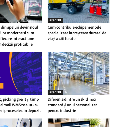
AFACERI
 din apeluri devin noul
Cum contribuie echipamentele
erilor moderne si cum
specializate la creșterea duratei de
fiecare interactiune
viață a căii ferate
n decizii profitabile
AFACERI
c, picking greșit și timp
Diferența dintre un skid inox
timall WMS te ajută să
standard și unul personalizat
i procesele din depozit
pentru industrie