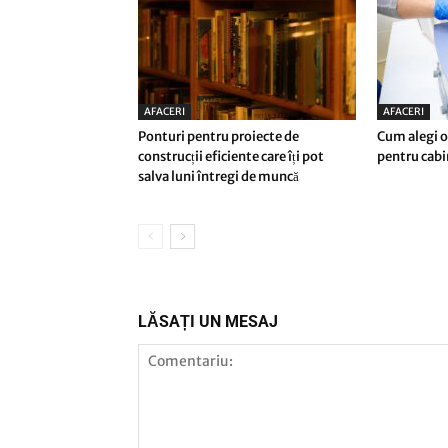
AFACERI
AFACERI
Ponturi pentru proiecte de
Cum alegi o
construcții eficiente care îți pot
pentru cab
salva luni întregi de muncă
LĂSAȚI UN MESAJ