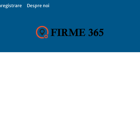
nregistrare
Despre noi
Firme
365,
Catalog