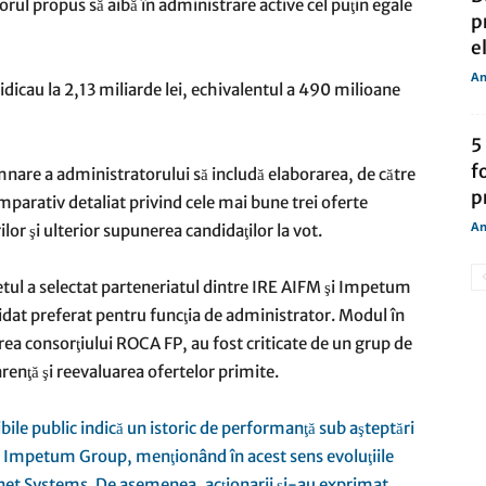
rul propus să aibă în administrare active cel puţin egale
p
e
An
e ridicau la 2,13 miliarde lei, echivalentul a 490 milioane
5
f
mnare a administratorului să includă elaborarea, de către
p
parativ detaliat privind cele mai bune trei oferte
An
lor şi ulterior supunerea candidaţilor la vot.
tetul a selectat parteneriatul dintre IRE AIFM şi Impetum
t preferat pentru funcţia de administrator. Modul în
rea consorţiului ROCA FP, au fost criticate de un grup de
renţă şi reevaluarea ofertelor primite.
ibile public indică un istoric de performanţă sub aşteptări
 Impetum Group, menţionând în acest sens evoluţiile
ttnet Systems. De asemenea, acţionarii şi-au exprimat