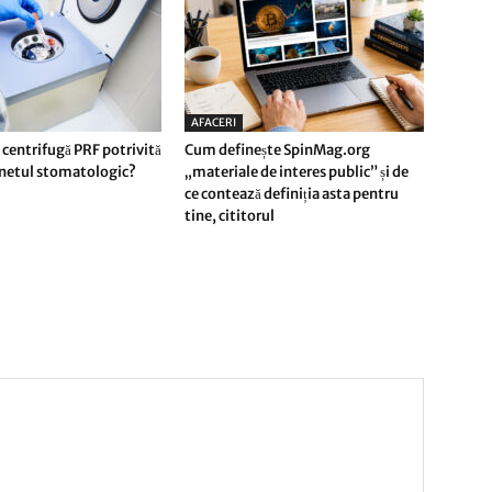
AFACERI
 centrifugă PRF potrivită
Cum definește SpinMag.org
inetul stomatologic?
„materiale de interes public” și de
ce contează definiția asta pentru
tine, cititorul