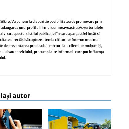
65.ro, Va punem la dispozitie posibilitatea de promovare prin
i adaugarea unui profil al firmei dumneavoastra.Advertorialele
vi cu aspectul și stilul publicației în care apar, astfel încât să
citate directă și să capteze atenția cititorilor într-un mod mai
te de prezentare a produsului, mărturii ale clienților mulțumiți,
sului sau serviciului, precum și alte informații care pot influența
lui.
elași autor