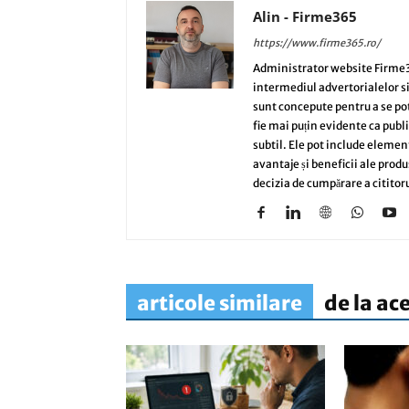
Alin - Firme365
https://www.firme365.ro/
Administrator website Firme3
intermediul advertorialelor s
sunt concepute pentru a se potri
fie mai puțin evidente ca publi
subtil. Ele pot include elemen
avantaje și beneficii ale produ
decizia de cumpărare a cititoru
articole similare
de la ac