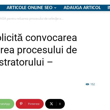
ARTICOLE ONLINE SEO
ADAUGA ARTICOL
I
 AGA pentru reluarea procesului de selecţie a...
firme
olicită convocarea
rea procesului de
stratorului –
si
152
comunicate
hatsApp
Pinterest
X