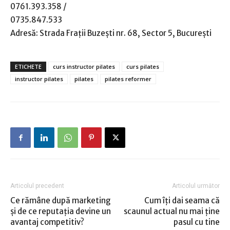
0761.393.358
/
0735.847.533
Adresă: Strada Frații Buzești nr. 68, Sector 5, București
ETICHETE
curs instructor pilates
curs pilates
instructor pilates
pilates
pilates reformer
Articolul precedent
Articolul următor
Ce rămâne după marketing
Cum îți dai seama că
și de ce reputația devine un
scaunul actual nu mai ține
avantaj competitiv?
pasul cu tine