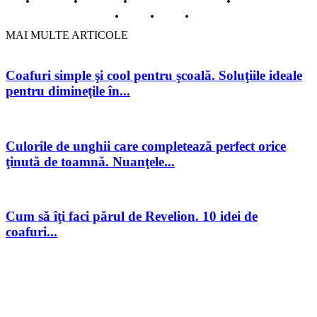
Despre noi
Inregistrare
Informatii despre Firme365
Termeni si conditii
Cookie
ANPC
Contact
MAI MULTE ARTICOLE
Coafuri simple şi cool pentru şcoală. Soluţiile ideale
pentru dimineţile în...
Culorile de unghii care completează perfect orice
ţinută de toamnă. Nuanţele...
Cum să îţi faci părul de Revelion. 10 idei de
coafuri...