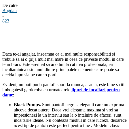
De către
Bogdan
-
823
Facebook
Linkedin
WhatsApp
Pinterest
Daca te-ai angajat, inseamna ca ai mai multe responsabilitati si
trebuie sa ai o grija mult mai mare in ceea ce priveste modul in care
te imbraci. Este esential sa ai o tinuta cat mai profesionala, iar
incaltamintea este unul dintre principalele elemente care poate sa
decida inpresia pe care o porti.
Evident, nu poti purta pantofi sport la munca, asadar, este bine sa iti
imbogatesti garderoba cu urmatoarele
tipuri de incaltari pentru
dame
:
Black Pumps.
Sunt pantofi negri si eleganti care nu exprima
altceva decat putere. Daca vrei eleganta maxima si vrei sa
impresionezi la un interviu sau la o intalnire de afaceri, sunt
incaltarile ideale. Nu conteaza mediul in care lucrezi, deoarece
acest tip de pantofi este perfect pentru tine . Modelul clasic