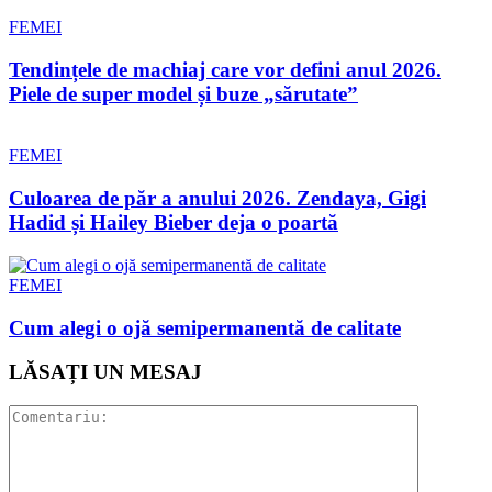
FEMEI
Tendințele de machiaj care vor defini anul 2026.
Piele de super model și buze „sărutate”
FEMEI
Culoarea de păr a anului 2026. Zendaya, Gigi
Hadid și Hailey Bieber deja o poartă
FEMEI
Cum alegi o ojă semipermanentă de calitate
LĂSAȚI UN MESAJ