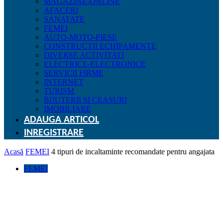
MAGAZINE-ONLINE
AFACERI
SANATATE
FEMEI
AUTO-MOTO-PIESE
CONSTRUCTII ECHIPAMENTE
DIVERSE ACTIVITATI
ELECTRICE-ELECTRONICE
SERVICII FIRME
INTERNET
TURISM
BIJUTERII SI CEASURI
IMOBILIARE
ADAUGA ARTICOL
INREGISTRARE
Acasă
FEMEI
4 tipuri de incaltaminte recomandate pentru angajata
FEMEI