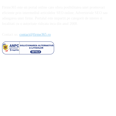
Firme365 este un portal online care ofera posibilitatea unei promovari
eficiente prin intermediul articolelor SEO online, Advertoriale SEO sau
adaugarea unei firme. Portalul este impartit pe categorii de interes si
localitati cu o autoritate ridicata inca din anul 2008.
Contact us:
contact@firme365.ro
Cele mai citite
Parfumurile aftermarket sau cum să cheltuiești mai puțin pentru esențele
preferate