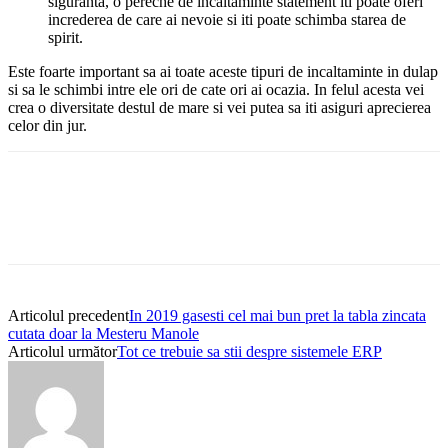
siguranta, o pereche de incaltaminte statement iti poate oferi
increderea de care ai nevoie si iti poate schimba starea de
spirit.
Este foarte important sa ai toate aceste tipuri de incaltaminte in dulap
si sa le schimbi intre ele ori de cate ori ai ocazia. In felul acesta vei
crea o diversitate destul de mare si vei putea sa iti asiguri aprecierea
celor din jur.
Articolul precedent
In 2019 gasesti cel mai bun pret la tabla zincata
cutata doar la Mesteru Manole
Articolul următor
Tot ce trebuie sa stii despre sistemele ERP