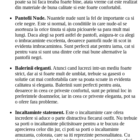
poate sa isi faca treaba foarte bine, atata vreme cat este realizat
din materiale de buna calitate si este foarte confortabil.
Pantofii Nude.
Nuantele nude sunt la fel de importante ca si
cele negre. Este si normal, in conditiile in care nude-ul se
asorteaza la orice tinuta si ajuta picioarele sa para mult mai
lungi. Daca alegi sa porti astfel de pantofi, asigura-te ca alegi
o imbracaminte excelenta, deoarece pantofii nude iti scot in
evidenta imbracamintea. Sunt perfecti atat pentru iarna, cat si
pentru vara si sunt una dintre cele mai bune alternative la
pantofii negri.
Balerinii eleganti
. Atunci cand lucrezi intr-un mediu foarte
strict, dar ai si foarte mult de umblat, trebuie sa gasesti o
solutie cat mai confortabila care sa poata scoate in evidenta
calitatea si eleganta. Balerinii sunt perfecti pentru asta,
deoarece in ceea ce priveste confortul, sunt pe primul loc in
preferintele doamnelor, iar in ceea ce priveste eleganta, pot sa
o ofere fara probleme.
Incaltaminte statement.
Este o incaltaminte care ofera
incredere si aduce o parte distractiva fiecarui outfit. Nu trebuie
sa porti o incaltaminte plictisitoare pentru a te bucura de
aprecierea celor din jur, ci poti sa porti o incaltaminte
amuzanta, colorata, care sa iti reprezinte personalitatea. Cu