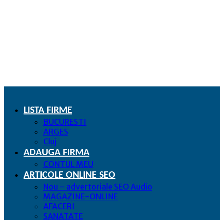
LISTA FIRME
BUCURESTI
ARGES
Cluj
ADAUGA FIRMA
CONTUL MEU
ARTICOLE ONLINE SEO
Nou – advertoriale SEO Audio
MAGAZINE-ONLINE
AFACERI
SANATATE