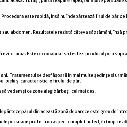
icând acasă. Totuși, părul reapare rapid, iar multe persoane se
. Procedura este rapidă, însă nu îndepărtează firul de păr de 
t sau abdomen. Rezultatele rezistă câteva săptămâni, însă p
să evite lama. Este recomandat să testezi produsul pe o supr
mii ani. Tratamentul se desfășoară în mai multe ședințe și urm
l pielii și caracteristicile firului de păr.
 să vedem și ce zone aleg bărbații cel mai des.
 îndepărteze părul din această zonă deoarece este greu de între
ele persoane preferă un aspect complet neted, în timp ce alte