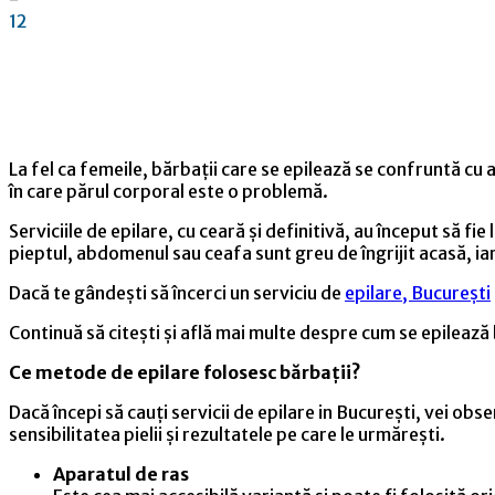
12
Facebook
Linkedin
WhatsApp
Pinterest
La fel ca femeile, bărbații care se epilează se confruntă cu
în care părul corporal este o problemă.
Serviciile de epilare, cu ceară și definitivă, au început să fie
pieptul, abdomenul sau ceafa sunt greu de îngrijit acasă, ia
Dacă te gândești să încerci un serviciu de
epilare, București
Continuă să citești și află mai multe despre cum se epilează b
Ce metode de epilare folosesc bărbații?
Dacă începi să cauți servicii de epilare in București, vei ob
sensibilitatea pielii și rezultatele pe care le urmărești.
Aparatul de ras