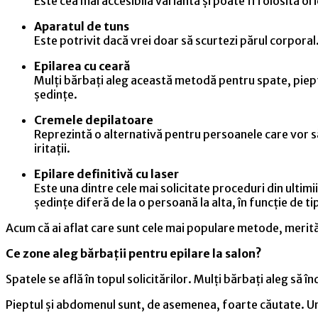
Este cea mai accesibilă variantă și poate fi folosită or
Aparatul de tuns
Este potrivit dacă vrei doar să scurtezi părul corporal
Epilarea cu ceară
Mulți bărbați aleg această metodă pentru spate, piep
ședințe.
Cremele depilatoare
Reprezintă o alternativă pentru persoanele care vor 
iritații.
Epilare definitivă cu laser
Este una dintre cele mai solicitate proceduri din ulti
ședințe diferă de la o persoană la alta, în funcție de tipu
Acum că ai aflat care sunt cele mai populare metode, merită
Ce zone aleg bărbații pentru epilare la salon?
Spatele se află în topul solicitărilor. Mulți bărbați aleg să
Pieptul și abdomenul sunt, de asemenea, foarte căutate. Un