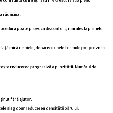
 confruntă cu iritații sau fire crescute sub piele.
la rădăcină.
rocedura poate provoca disconfort, mai ales la primele
afață mică de piele, deoarece unele formule pot provoca
ărește reducerea progresivă a pilozității. Numărul de
ținut fără ajutor.
le aleg doar reducerea densității părului.