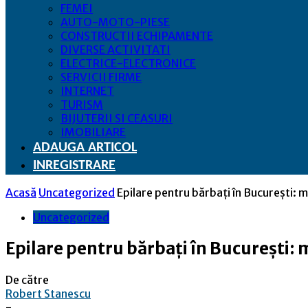
FEMEI
AUTO-MOTO-PIESE
CONSTRUCTII ECHIPAMENTE
DIVERSE ACTIVITATI
ELECTRICE-ELECTRONICE
SERVICII FIRME
INTERNET
TURISM
BIJUTERII SI CEASURI
IMOBILIARE
ADAUGA ARTICOL
INREGISTRARE
Acasă
Uncategorized
Epilare pentru bărbați în București:
Uncategorized
Epilare pentru bărbați în București
De către
Robert Stanescu
-