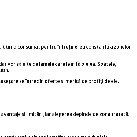
i mult timp consumat pentru întreținerea constantă a zonelor
dar vor să uite de lamele care le irită pielea. Spatele,
uțin.
usețare se întrec în oferte și merită de profiți de ele.
 avantaje și limitări, iar alegerea depinde de zona tratată,