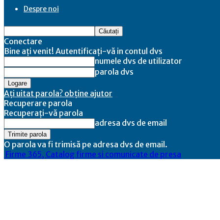
Despre noi
Conectare
Bine ați venit! Autentificați-vă in contul dvs
numele dvs de utilizator
parola dvs
Ați uitat parola? obține ajutor
Recuperare parola
Recuperați-vă parola
adresa dvs de email
O parola va fi trimisă pe adresa dvs de email.
Firme 365, Catalog firme si comunicate de presa