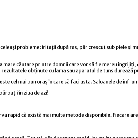
X
 aceleași probleme: iritații după ras, păr crescut sub piele ș
 la mare căutare printre domnii care vor să fie mereu îngrijiți, 
r rezultatele obținute cu lama sau aparatul de tuns durează p
este cel mai bun oraș în care să faci asta. Saloanele de înfrum
ărbații în ziua de azi!
serva rapid că există mai multe metode disponibile. Fiecare are