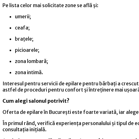
Pe lista celor mai solicitate zone se află și:
umerii;
ceafa;
brațele;
picioarele;
zona lombară;
zona intimă.
Interesul pentru servicii de epilare pentru bărbați a crescut 
astfel de proceduri pentru confort și întreținere mai ușoar
Cum alegi salonul potrivit?
Oferta de epilare în București este foarte variată, iar alege
În primul rând, verifică experiența personalului și tipul de
consultația inițială.