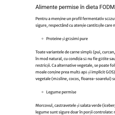
Alimente permise în dieta FODMAP
Pentru a menține un profil fermentativ scăzut
sigure, respectând cu atenție cantitățile care 
Proteine și grăsimi pure
Toate variantele de carne simplă (pui, curcan, 
în mod natural, cu condiția să nu fie gătite s
restricții. Ca alternative vegetale, se poate f
moale conține prea multă apă și implicit GOS)
vegetale (măsline, cocos, floarea-soarelui) s
Legume permise
Morcovul, castravetele și salata verde (icebe
legume sunt sigure doar în porții controlate: 