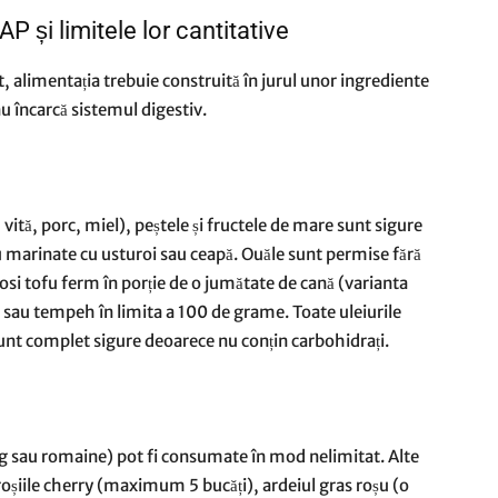
 și limitele lor cantitative
, alimentația trebuie construită în jurul unor ingrediente
nu încarcă sistemul digestiv.
vită, porc, miel), peștele și fructele de mare sunt sigure
au marinate cu usturoi sau ceapă. Ouăle sunt permise fără
olosi tofu ferm în porție de o jumătate de cană (varianta
 sau tempeh în limita a 100 de grame. Toate uleiurile
unt complet sigure deoarece nu conțin carbohidrați.
rg sau romaine) pot fi consumate în mod nelimitat. Alte
roșiile cherry (maximum 5 bucăți), ardeiul gras roșu (o