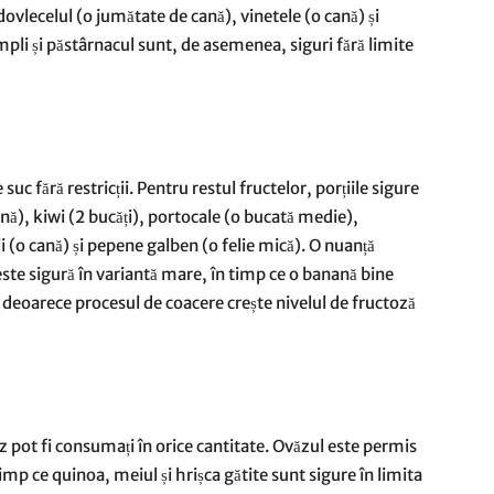
dovlecelul (o jumătate de cană), vinetele (o cană) și
impli și păstârnacul sunt, de asemenea, siguri fără limite
suc fără restricții. Pentru restul fructelor, porțiile sigure
cană), kiwi (2 bucăți), portocale (o bucată medie),
i (o cană) și pepene galben (o felie mică). O nuanță
te sigură în variantă mare, în timp ce o banană bine
 deoarece procesul de coacere crește nivelul de fructoză
ez pot fi consumați în orice cantitate. Ovăzul este permis
timp ce quinoa, meiul și hrișca gătite sunt sigure în limita