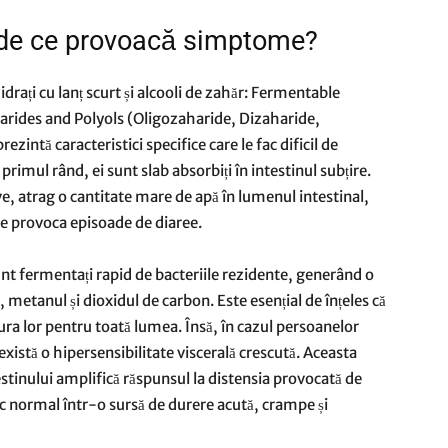
 de ce provoacă simptome?
ați cu lanț scurt și alcooli de zahăr: Fermentable
rides and Polyols (Oligozaharide, Dizaharide,
ezintă caracteristici specifice care le fac dificil de
 primul rând, ei sunt slab absorbiți în intestinul subțire.
ve, atrag o cantitate mare de apă în lumenul intestinal,
te provoca episoade de diaree.
unt fermentați rapid de bacteriile rezidente, generând o
etanul și dioxidul de carbon. Este esențial de înțeles că
ra lor pentru toată lumea. Însă, în cazul persoanelor
 există o hipersensibilitate viscerală crescută. Aceasta
stinului amplifică răspunsul la distensia provocată de
c normal într-o sursă de durere acută, crampe și