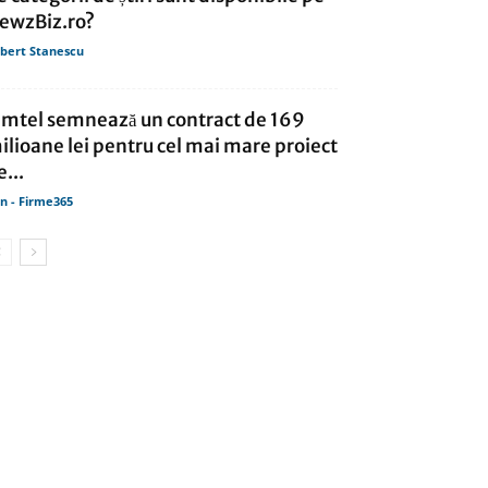
ewzBiz.ro?
bert Stanescu
imtel semnează un contract de 169
ilioane lei pentru cel mai mare proiect
e...
in - Firme365