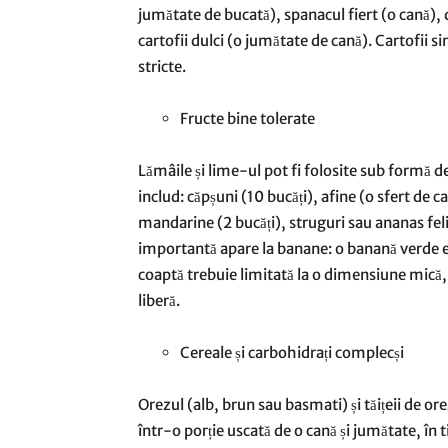
jumătate de bucată), spanacul fiert (o cană), 
cartofii dulci (o jumătate de cană). Cartofii s
stricte.
Fructe bine tolerate
Lămâile și lime-ul pot fi folosite sub formă de 
includ: căpșuni (10 bucăți), afine (o sfert de 
mandarine (2 bucăți), struguri sau ananas feli
importantă apare la banane: o banană verde es
coaptă trebuie limitată la o dimensiune mică,
liberă.
Cereale și carbohidrați complecși
Orezul (alb, brun sau basmati) și tăițeii de or
într-o porție uscată de o cană și jumătate, în 