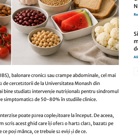
N
Ro
S
m
d
Al
l (IBS), balonare cronică sau crampe abdominale, cel mai
ă de cercetătorii de la Universitatea Monash din
ai bine studiată intervenție nutrițională pentru sindromul
rare simptomatică de 50-80% în studiile clinice.
 interzise poate părea copleșitoare la început. De aceea,
scris acest ghid care îți oferă o hartă clară, bazată pe
e ce poți mânca, ce trebuie să eviți și de ce.