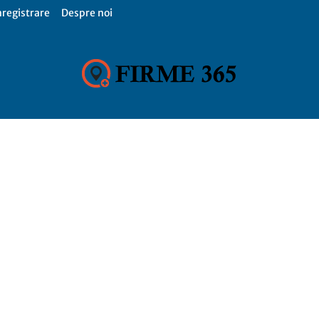
nregistrare
Despre noi
Firme
365,
Catalog