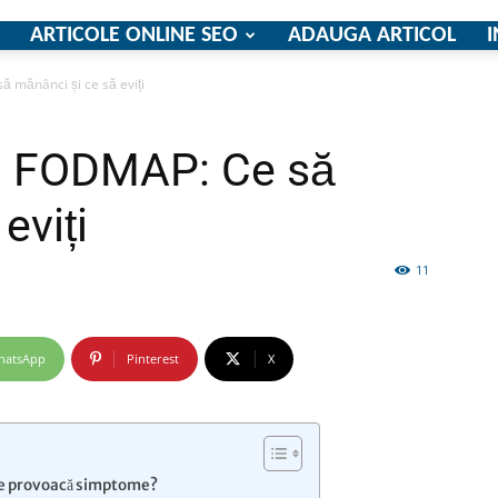
ARTICOLE ONLINE SEO
ADAUGA ARTICOL
I
 mănânci și ce să eviți
firme
ta FODMAP: Ce să
eviți
11
si
hatsApp
Pinterest
X
comunicate
ce provoacă simptome?