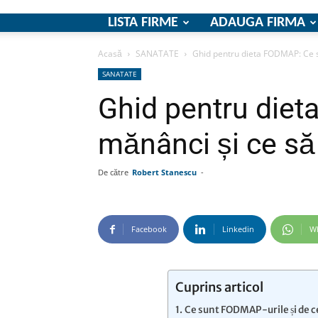
LISTA FIRME
ADAUGA FIRMA
Acasă
SANATATE
Ghid pentru dieta FODMAP: Ce să
SANATATE
Ghid pentru die
mănânci și ce să 
De către
Robert Stanescu
-
Facebook
Linkedin
W
Cuprins articol
Ce sunt FODMAP-urile și de 