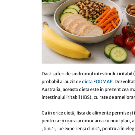
Dacă suferi de sindromul intestinului iritabi
probabil ai auzit de
dieta FODMAP
. Dezvoltat
Australia, această dietă este în prezent cea m
intestinului iritabil (IBS), cu rate de amelio
Ca în orice dietă, lista de alimente permise și
pentru a-ți ușura acomodarea cu noul plan, am 
știință și pe experiența clinică, pentru a înțeleg