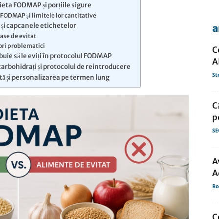
ieta FODMAP și porțiile sigure
FODMAP și limitele lor cantitative
1 și capcanele etichetelor
a
de
ase de evitat
tori problematici
C
buie să le eviți în protocolul FODMAP
A
carbohidrați și protocolul de reintroducere
St
etă și personalizarea pe termen lung
presa
C
p
SE
A
A
Ro
C