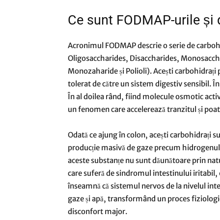
Ce sunt FODMAP-urile și
Acronimul FODMAP descrie o serie de carbohidr
Oligosaccharides, Disaccharides, Monosaccha
Monozaharide și Polioli). Acești carbohidrați pr
tolerat de către un sistem digestiv sensibil. În
În al doilea rând, fiind molecule osmotic acti
un fenomen care accelerează tranzitul și poa
Odată ce ajung în colon, acești carbohidrați s
producție masivă de gaze precum hidrogenul, m
aceste substanțe nu sunt dăunătoare prin natu
care suferă de sindromul intestinului iritabil,
înseamnă că sistemul nervos de la nivelul inte
gaze și apă, transformând un proces fiziologi
disconfort major.