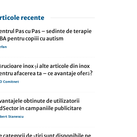
rticole recente
entrul Pas cu Pas – sedinte de terapie
BA pentru copiii cu autism
efan
ărucioare inox și alte articole din inox
entru afacerea ta – ce avantaje oferă?
O Comitnet
vantajele obtinute de utilizatorii
dSector in campaniile publicitare
bert Stanescu
e categorii de știri sunt disponibile pe