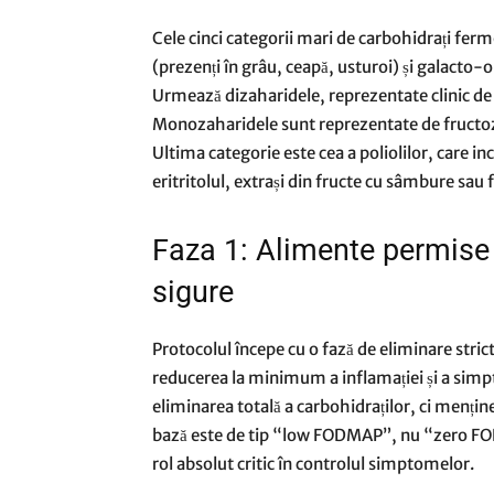
Cele cinci categorii mari de carbohidrați ferm
(prezenți în grâu, ceapă, usturoi) și galacto
Urmează dizaharidele, reprezentate clinic de l
Monozaharidele sunt reprezentate de fructoza
Ultima categorie este cea a poliolilor, care i
eritritolul, extrași din fructe cu sâmbure sau fol
Faza 1: Alimente permise 
sigure
Protocolul începe cu o fază de eliminare stric
reducerea la minimum a inflamației și a simpt
eliminarea totală a carbohidraților, ci menți
bază este de tip “low FODMAP”, nu “zero FO
rol absolut critic în controlul simptomelor.