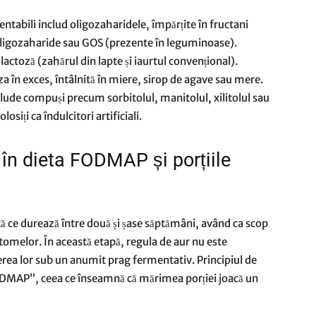
entabili includ oligozaharidele, împărțite în fructani
-oligozaharide sau GOS (prezente în leguminoase).
actoză (zahărul din lapte și iaurtul convențional).
 în exces, întâlnită în miere, sirop de agave sau mere.
nclude compuși precum sorbitolul, manitolul, xilitolul sau
osiți ca îndulcitori artificiali.
în dieta FODMAP și porțiile
tă ce durează între două și șase săptămâni, având ca scop
omelor. În această etapă, regula de aur nu este
nerea lor sub un anumit prag fermentativ. Principiul de
DMAP”, ceea ce înseamnă că mărimea porției joacă un