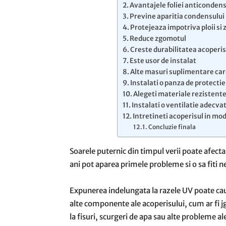
Avantajele foliei anticonden
Previne aparitia condensului
Protejeaza impotriva ploii si 
Reduce zgomotul
Creste durabilitatea acoperis
Este usor de instalat
Alte masuri suplimentare care
Instalati o panza de protectie
Alegeti materiale rezistent
Instalati o ventilatie adecva
Intretineti acoperisul in m
Concluzie finala
Soarele puternic din timpul verii poate afecta
ani pot aparea primele probleme si o sa fiti ne
Expunerea indelungata la razele UV poate cauz
alte componente ale acoperisului, cum ar fi j
la fisuri, scurgeri de apa sau alte probleme al