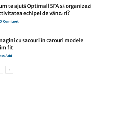
um te ajută Optimall SFA să organizezi
ctivitatea echipei de vânzări?
O Comitnet
magini cu sacouri în carouri modele
lim fit
ess Add