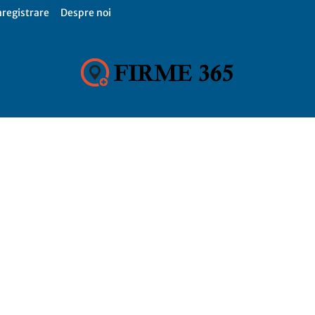
nregistrare
Despre noi
Firme
365,
Catalog