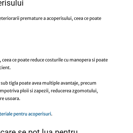
risului
eteriorarii premature a acoperisului, ceea ce poate
t, ceea ce poate reduce costurile cu manopera si poate
cient.
ns sub tigla poate avea multiple avantaje, precum
mpotriva ploii si zapezii, reducerea zgomotului,
are usoara.
teriale pentru acoperisuri
.
care se pot lua pentru