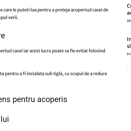
C
 care le puteti lua pentru a proteja acoperisul casei de
a
pul verii.
SE
re
I
s
risul casei iar acest lucru poate sa fie evitat folosind
Pr
a pentru a fi instalata sub tigla, cu scopul de a reduce
dens pentru acoperis
lui