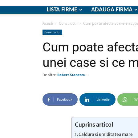
LISTA FIRME
ADAUGA FIRMA
Acasă
Constructii
Cum poate afecta soarele acoperi
Constructii
Cum poate afecta
unei case si ce m
De către
Robert Stanescu
-
Facebook
Linkedin
W
Cuprins articol
Caldura si umiditatea mare