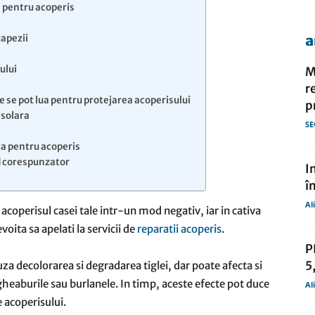
s pentru acoperis
a
zapezii
de
ului
M
r
 se pot lua pentru protejarea acoperisului
p
 solara
SE
e
presa
ta pentru acoperis
od corespunzator
I
î
Al
 acoperisul casei tale intr-un mod negativ, iar in cativa
voita sa apelati la servicii de
reparatii acoperis
.
P
5
a decolorarea si degradarea tiglei, dar poate afecta si
gheaburile sau burlanele. In timp, aceste efecte pot duce
Al
e acoperisului.