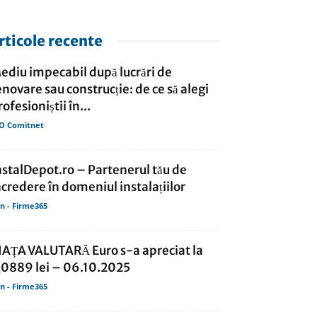
rticole recente
ediu impecabil după lucrări de
enovare sau construcție: de ce să alegi
rofesioniștii în...
O Comitnet
nstalDepot.ro – Partenerul tău de
ncredere în domeniul instalațiilor
in - Firme365
IAŢA VALUTARĂ Euro s-a apreciat la
,0889 lei – 06.10.2025
in - Firme365