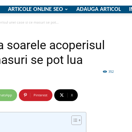
ARTICOLE ONLINE SEO
ADAUGA ARTICOL
I
sul unei case si ce masuri se pot...
firme
 soarele acoperisul
asuri se pot lua
352
si
hatsApp
Pinterest
X
comunicate