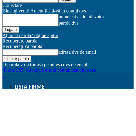
Conectare
Bine ați venit! Autentificați-vă in contul dvs
numele dvs de utilizator
parola dvs
Ați uitat parola? obține ajutor
Recuperare parola
Recuperați-vă parola
adresa dvs de email
O parola va fi trimisă pe adresa dvs de email.
Firme 365, Catalog firme si comunicate de presa
LISTA FIRME
BUCURESTI
ARGES
Cluj
ADAUGA FIRMA
CONTUL MEU
ARTICOLE ONLINE SEO
Nou – advertoriale SEO Audio