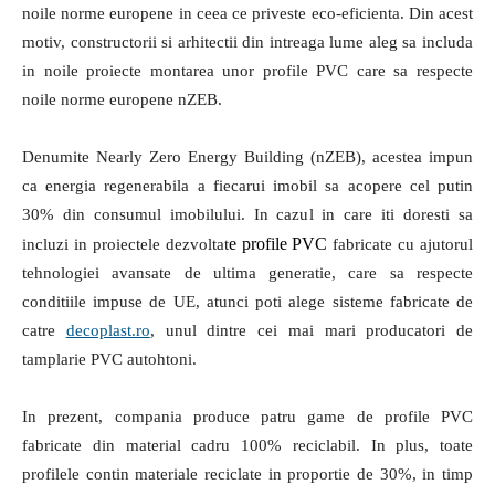
noile norme europene in ceea ce priveste eco-eficienta. Din acest
motiv, constructorii si arhitectii din intreaga lume aleg sa includa
in noile proiecte montarea unor profile PVC care sa respecte
noile norme europene nZEB.
Denumite Nearly Zero Energy Building (nZEB), acestea impun
ca energia regenerabila a fiecarui imobil sa acopere cel putin
30% din consumul imobilului. In cazul in care iti doresti sa
e profile PVC
incluzi in proiectele dezvoltat
fabricate cu ajutorul
tehnologiei avansate de ultima generatie, care sa respecte
conditiile impuse de UE, atunci poti alege sisteme fabricate de
catre
decoplast.ro
, unul dintre cei mai mari producatori de
tamplarie PVC autohtoni.
In prezent, compania produce patru game de profile PVC
fabricate din material cadru 100% reciclabil. In plus, toate
profilele contin materiale reciclate in proportie de 30%, in timp