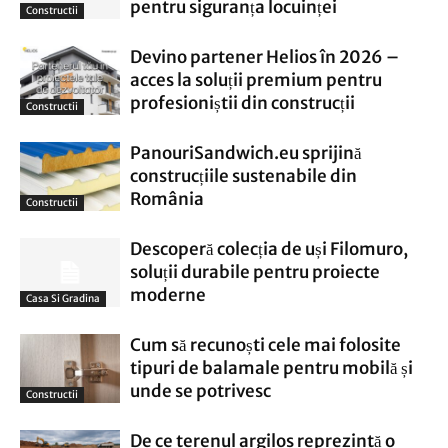
pentru siguranța locuinței
Constructii
Devino partener Helios în 2026 –
acces la soluții premium pentru
profesioniștii din construcții
Constructii
PanouriSandwich.eu sprijină
construcțiile sustenabile din
România
Constructii
Descoperă colecția de uși Filomuro,
soluții durabile pentru proiecte
moderne
Casa Si Gradina
Cum să recunoști cele mai folosite
tipuri de balamale pentru mobilă și
unde se potrivesc
Constructii
De ce terenul argilos reprezintă o