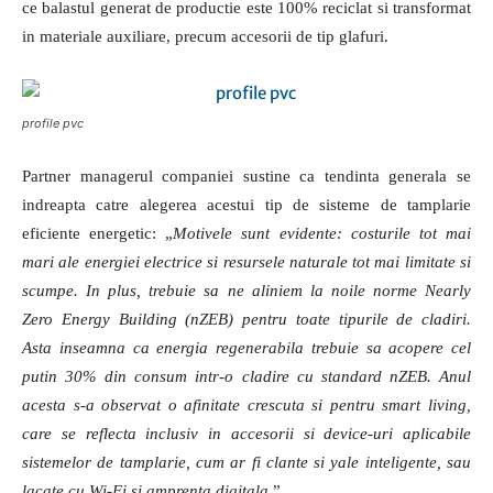
ce balastul generat de productie este 100% reciclat si transformat
in materiale auxiliare, precum accesorii de tip glafuri.
profile pvc
Partner m
anagerul companiei sustine ca tendinta generala se
indreapta catre alegerea acestui tip de sisteme de tamplarie
eficiente energetic: „
Motivele sunt evidente: costurile tot mai
mari ale energiei electrice si resursele naturale tot mai limitate si
scumpe. In plus, trebuie sa ne aliniem la noile norme Nearly
Zero Energy Building (nZEB) pentru toate tipurile de cladiri.
Asta inseamna ca energia regenerabila trebuie sa acopere cel
putin 30% din consum intr-o cladire cu standard nZEB. Anul
acesta s-a observat o afinitate crescuta si pentru smart living,
care se reflecta inclusiv in accesorii si device-uri aplicabile
sistemelor de tamplarie, cum ar fi clante si yale inteligente, sau
lacate cu Wi-Fi si amprenta digitala
.”