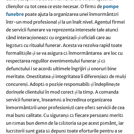
clienților cu tot ceea ce este necesar. O firmă de
pompe
funebre
poate ajuta la organizarea unei înmormântări
într-un mod profesional și la un înalt nivel. Agentul firmei
de servicii funerare va reprezenta interesele tale atunci
când interacționează cu organizații și oficiali care au
legătură cu ritualul funerar. Acesta va rezolva rapid toate
formalitățile și se va asigura că înmormântarea are loc cu
respectarea regulilor evenimentului funerar și că
defunctului i se acordă ultimele îngrijiri și onoruri bine
meritate. Onestitatea și integritatea îi diferențiază de mulți
concurenți. Adoptă o poziție responsabilă și îndeplinește
dorințele clientului în mod corect și la timp. A comanda
servicii funerare, înseamnă a încredința organizarea
înmormântării unor profesioniști care oferă servicii de cea
mai bună calitate. Cu siguranță că fiecare persoană merită
un rămas bun demn de la călătoria sa pe acest pământ, iar
lucrătorii sunt gata să depună toate eforturile pentru a se