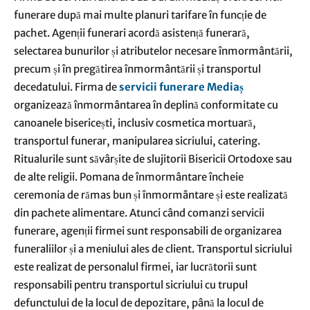
funerare după mai multe planuri tarifare în funcție de
pachet. Agenții funerari acordă asistență funerară,
selectarea bunurilor și atributelor necesare înmormântării,
precum și în pregătirea înmormântării și transportul
decedatului. Firma de
servicii funerare Mediaș
organizează înmormântarea în deplină conformitate cu
canoanele bisericești, inclusiv cosmetica mortuară,
transportul funerar, manipularea sicriului, catering.
Ritualurile sunt săvârșite de slujitorii Bisericii Ortodoxe sau
de alte religii. Pomana de înmormântare încheie
ceremonia de rămas bun și înmormântare și este realizată
din pachete alimentare. Atunci când comanzi servicii
funerare, agenții firmei sunt responsabili de organizarea
funeraliilor și a meniului ales de client. Transportul sicriului
este realizat de personalul firmei, iar lucrătorii sunt
responsabili pentru transportul sicriului cu trupul
defunctului de la locul de depozitare, până la locul de