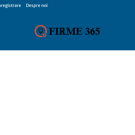
nregistrare
Despre noi
Firme
365,
Catalog