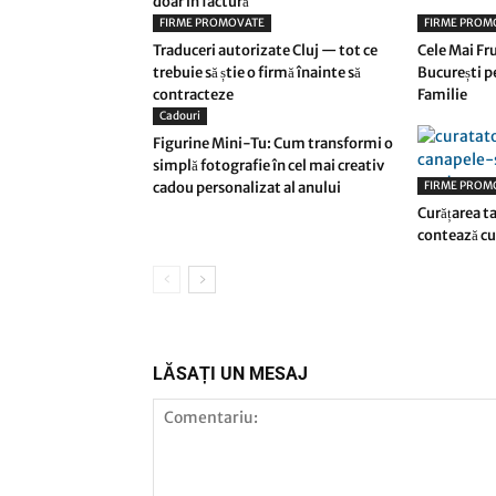
doar în factură
FIRME PROMOVATE
FIRME PROM
Traduceri autorizate Cluj — tot ce
Cele Mai Fr
trebuie să știe o firmă înainte să
București p
contracteze
Familie
Cadouri
Figurine Mini-Tu: Cum transformi o
simplă fotografie în cel mai creativ
cadou personalizat al anului
FIRME PROM
Curățarea ta
contează cu
LĂSAȚI UN MESAJ