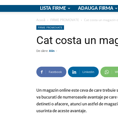
LISTA FIRME
ADAUGA FIRMA
Acasă
FIRME PROMOVATE
Cat costa un magazin o
FIRME PROMOVATE
Cat costa un mag
De către
Alin
-
Facebook
Linkedin
W
Un magazin online este ceva de care trebuie sa 
va bucurati de numeroasele avantaje pe care u
detineti o afacere, atunci un astfel de magazi
usurinta de aceste avantaje.