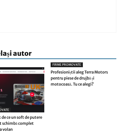
elași autor
FIRME PROMOVATE
Profesioniștii aleg Terra Motors
pentru piese de drujbă și
motocoasă. Tu ce alegi?
OVATE
 de ce un soft de putere
at schimbă complet
la volan