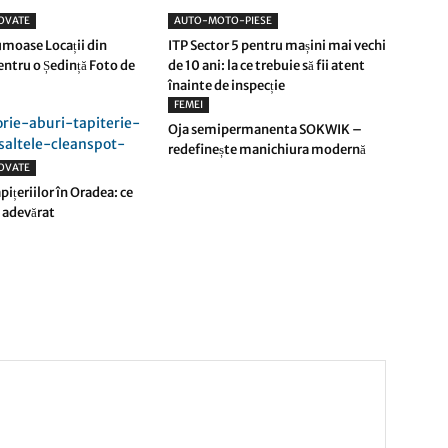
OVATE
AUTO-MOTO-PIESE
umoase Locații din
ITP Sector 5 pentru mașini mai vechi
entru o Ședință Foto de
de 10 ani: la ce trebuie să fii atent
înainte de inspecție
FEMEI
Oja semipermanenta SOKWIK –
redefinește manichiura modernă
OVATE
pițeriilor în Oradea: ce
 adevărat