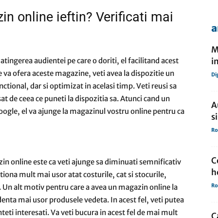
n online ieftin? Verificati mai
a
de
M
tingerea audientei pe care o doriti, el facilitand acest
i
e va ofera aceste magazine, veti avea la dispozitie un
Di
nctional, dar si optimizat in acelasi timp. Veti reusi sa
presa
esat de ceea ce puneti la dispozitia sa. Atunci cand un
A
Google, el va ajunge la magazinul vostru online pentru ca
s
Ro
C
azin online este ca veti ajunge sa diminuati semnificativ
h
iona mult mai usor atat costurile, cat si stocurile,
Ro
. Un alt motiv pentru care a avea un magazin online la
denta mai usor produsele vedeta. In acest fel, veti putea
eti interesati. Va veti bucura in acest fel de mai mult
C