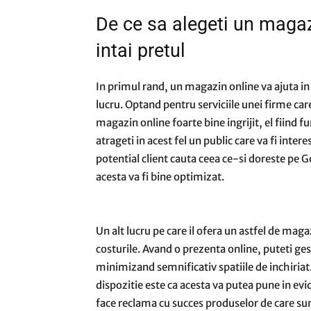
De ce sa alegeti un magazi
intai pretul
In primul rand, un magazin online va ajuta in a
lucru. Optand pentru serviciile unei firme car
magazin online foarte bine ingrijit, el fiind fu
atrageti in acest fel un public care va fi inter
potential client cauta ceea ce-si doreste pe 
acesta va fi bine optimizat.
Un alt lucru pe care il ofera un astfel de mag
costurile. Avand o prezenta online, puteti gest
minimizand semnificativ spatiile de inchiriat
dispozitie este ca acesta va putea pune in evi
face reclama cu succes produselor de care sunt