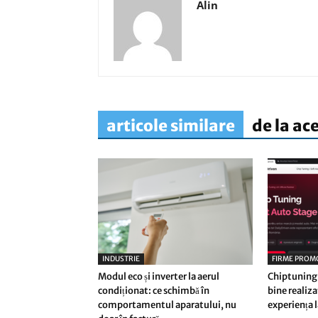
Alin
articole similare
de la ac
INDUSTRIE
FIRME PROM
Modul eco și inverter la aerul
Chiptuning:
condiționat: ce schimbă în
bine realiz
comportamentul aparatului, nu
experiența 