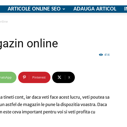
ARTICOLE ONLINE SEO
ADAUGA ARTICOL
I
nline
firme
azin online
414
si
hatsApp
Pinterest
X
tineti cont, iar daca veti face acest lucru, veti poutea sa
n astfel de magazin le pune la dispozitia voastra. Daca
comunicate
n este ceva important pentru voi si veti profita cu