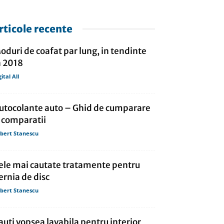
rticole recente
oduri de coafat par lung, in tendinte
n 2018
gital All
utocolante auto – Ghid de cumparare
i comparatii
bert Stanescu
ele mai cautate tratamente pentru
ernia de disc
bert Stanescu
auti vopsea lavabila pentru interior