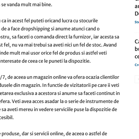
a se vanda mult mai bine.
a
D
a in acest fel puteti oricand lucra cu stocurile
St
tea de a face dropshipping si anume atunci cand o
tru, sa faceti o comanda direct la furnizor, iar acesta sa
C
t fel, nu va mai trebui sa aveti nici un fel de stoc. Avand
b
nde mult mai usor orice fel de produs si astfel veti
c
nteresate de ceea ce le puneti la dispozitie.
Cr
4/7, de aceea un magazin online va ofera ocazia clientilor
sele din magazin. In functie de vizitatorii pe care ii veti
tarea exclusiva a acestora si anume sa faceti continut in
refera. Veti avea acces asadar la o serie de instrumente de
sa aveti mereu in vedere serviciile puse la dispozitie de
esibil.
 produse, dar si servicii online, de aceea o astfel de