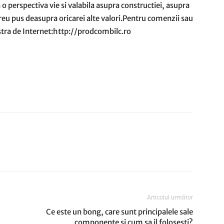
o perspectiva vie si valabila asupra constructiei, asupra
mereu pus deasupra oricarei alte valori.Pentru comenzii sau
tra de Internet:http://prodcombilc.ro
Articolul următor
Ce este un bong, care sunt principalele sale
componente si cum sa il folosesti?