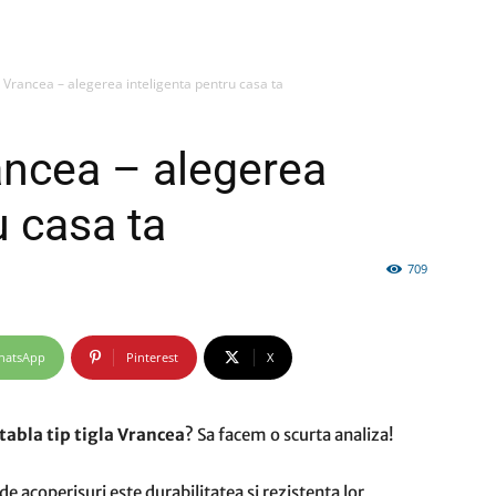
la Vrancea – alegerea inteligenta pentru casa ta
firme
rancea – alegerea
u casa ta
709
si
hatsApp
Pinterest
X
comunicate
tabla tip tigla Vrancea
? Sa facem o scurta analiza!
 acoperisuri este durabilitatea si rezistenta lor,