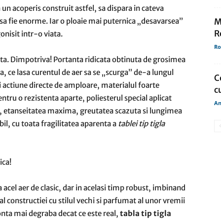
 un acoperis construit astfel, sa dispara in cateva
sa fie enorme. Iar o ploaie mai puternica „desavarsea”
M
R
onisit intr-o viata.
Ro
sta. Dimpotriva! Portanta ridicata obtinuta de grosimea
ta, ce lasa curentul de aer sa se „scurga” de-a lungul
C
ei actiune directe de amploare, materialul foarte
c
entru o rezistenta aparte, poliesterul special aplicat
An
se, etanseitatea maxima, greutatea scazuta si lungimea
bil, cu toata fragilitatea aparenta a
tablei tip tigla
ica!
a acel aer de clasic, dar in acelasi timp robust, imbinand
 constructiei cu stilul vechi si parfumat al unor vremii
onta mai degraba decat ce este real,
tabla tip tigla