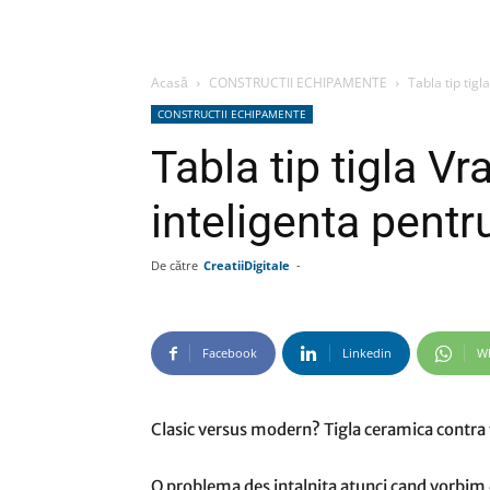
Acasă
CONSTRUCTII ECHIPAMENTE
Tabla tip tig
CONSTRUCTII ECHIPAMENTE
Tabla tip tigla V
inteligenta pentr
De către
CreatiiDigitale
-
Facebook
Linkedin
W
Clasic versus modern? Tigla ceramica contra
O problema des intalnita atunci cand vorbim de