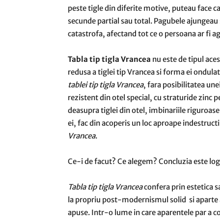
peste tigle din diferite motive, puteau face ca
secunde partial sau total. Pagubele ajungeau 
catastrofa, afectand tot ce o persoana ar fi ag
Tabla tip tigla Vrancea
nu este de tipul ace
redusa a tiglei tip Vrancea si forma ei ondula
tablei tip tigla Vrancea
, fara posibilitatea un
rezistent din otel special, cu straturide zinc p
deasupra tiglei din otel, imbinariile riguroa
ei, fac din acoperis un loc aproape indestructi
Vrancea
.
Ce-i de facut? Ce alegem? Concluzia este log
Tabla tip tigla Vrancea
confera prin estetica s
la propriu post-modernismul solid si aparte al
apuse. Intr-o lume in care aparentele par a c