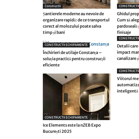
Constructii
CONSTRUCTI
Șantierele moderne au nevoie de
Ghidul prop
organizare rapidă: de ce transportul
Cum să alegi
corect al molozului poate salva
pardoseală 
timp și bani
finisaje
CONSTRUCTI
CONSTRUCTII ECHIPAMENTE
Detalii care
impact mare
Închirieri de utilaje Constanța –
canalizare și
soluția practică pentru construcții
eficiente
CONSTRUCTI
Viitorul men
automatizar
inteligentă
CONSTRUCTII ECHIPAMENTE
Ice Elements este la nZEB Expo
București 2025