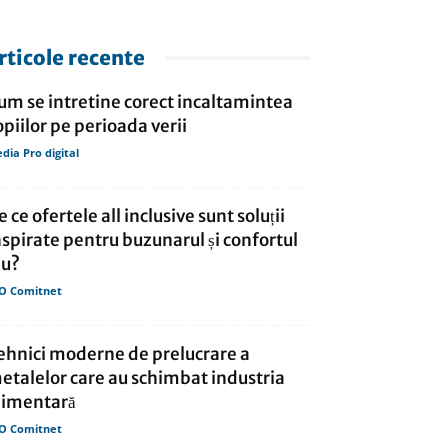
rticole recente
um se intretine corect incaltamintea
opiilor pe perioada verii
dia Pro digital
e ce ofertele all inclusive sunt soluții
nspirate pentru buzunarul și confortul
ău?
O Comitnet
ehnici moderne de prelucrare a
etalelor care au schimbat industria
limentară
O Comitnet