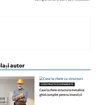
elași autor
CONSTRUCTII ECHIPAMENTE
Case la cheie structura metalica:
ghid complet pentru investiții