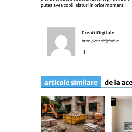
putea avea copiii alaturi in orice moment
CreatiiDigitale
https://creatiidigitale.ro
articole similare
de la ac