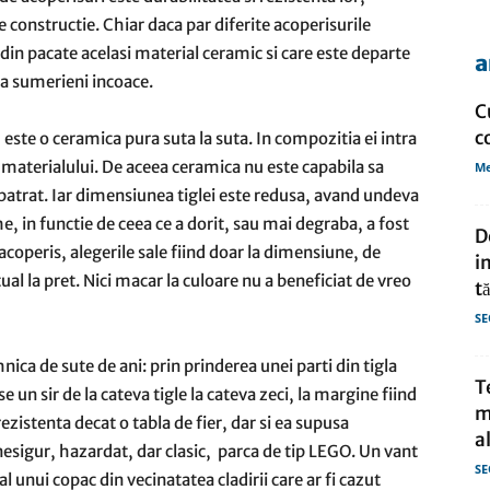
e constructie. Chiar daca par diferite acoperisurile
, din pacate acelasi material ceramic si care este departe
a
de
 la sumerieni incoace.
C
c
 este o ceramica pura suta la suta. In compozitia ei intra
ul materialului. De aceea ceramica nu este capabila sa
Me
patrat. Iar dimensiunea tiglei este redusa, avand undeva
presa
 in functie de ceea ce a dorit, sau mai degraba, a fost
D
coperis, alegerile sale fiind doar la dimensiune, de
i
ual la pret. Nici macar la culoare nu a beneficiat de vreo
t
SE
hnica de sute de ani: prin prinderea unei parti din tigla
T
e un sir de la cateva tigle la cateva zeci, la margine fiind
m
ezistenta decat o tabla de fier, dar si ea supusa
a
 nesigur, hazardat, dar clasic, parca de tip LEGO. Un vant
SE
 unui copac din vecinatatea cladirii care ar fi cazut