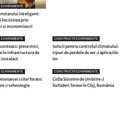
I ECHIPAMENTE
rietarului inteligent:
 încălzirea prin
și să economisești
I ECHIPAMENTE
CONSTRUCTII ECHIPAMENTE
 contează: piese mici,
Soluții pentru controlul climatului:
 în infrastructura de
tipuri de perdele de aer și aplicațiile
 instalații
lor
I ECHIPAMENTE
CONSTRUCTII ECHIPAMENTE
tenanței căilor ferate:
CoDa Sisteme de Umbrire și
e și tehnologie
Închideri Terase în Cluj, România