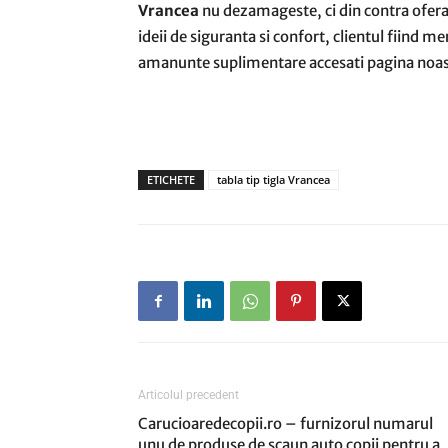
Vrancea
nu dezamageste, ci din contra ofera 
ideii de siguranta si confort, clientul fiind 
amanunte suplimentare accesati pagina noas
ETICHETE
tabla tip tigla Vrancea
Articolul precedent
Carucioaredecopii.ro – furnizorul numarul
unu de produse de scaun auto copii pentru a