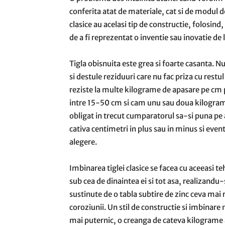
conferita atat de materiale, cat si de modul d
clasice au acelasi tip de constructie, folosind
de a fi reprezentat o inventie sau inovatie de
Tigla obisnuita este grea si foarte casanta. Nu
si destule reziduuri care nu fac priza cu rest
reziste la multe kilograme de apasare pe cm 
intre 15-50 cm si cam unu sau doua kilograme,
obligat in trecut cumparatorul sa-si puna pe a
cativa centimetri in plus sau in minus si event
alegere.
Imbinarea tiglei clasice se facea cu aceeasi te
sub cea de dinaintea ei si tot asa, realizandu-s
sustinute de o tabla subtire de zinc ceva mai r
coroziunii. Un stil de constructie si imbinare
mai puternic, o creanga de cateva kilograme al