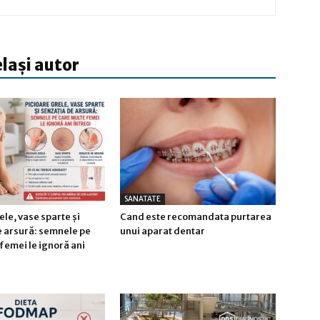
elași autor
SANATATE
ele, vase sparte și
Cand este recomandata purtarea
e arsură: semnele pe
unui aparat dentar
femei le ignoră ani