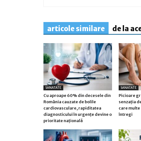
articole similare
de la ac
SANATATE
SANATATE
Cu aproape 60% din decesele din
Picioare gr
România cauzate de bolile
senzația d
cardiovasculare, rapiditatea
care multe 
diagnosticului în urgențe devine o
întregi
prioritate națională