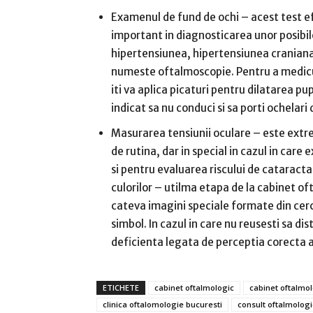
Examenul de fund de ochi – acest test ef
important in diagnosticarea unor posibil
hipertensiunea, hipertensiunea craniana 
numeste oftalmoscopie. Pentru a medicu
iti va aplica picaturi pentru dilatarea p
indicat sa nu conduci si sa porti ochelari
Masurarea tensiunii oculare – este extr
de rutina, dar in special in cazul in car
si pentru evaluarea riscului de catarac
culorilor – utilma etapa de la cabinet of
cateva imagini speciale formate din cer
simbol. In cazul in care nu reusesti sa di
deficienta legata de perceptia corecta a 
ETICHETE
cabinet oftalmologic
cabinet oftalmol
clinica oftalomologie bucuresti
consult oftalmologi