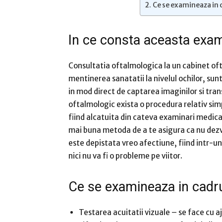
Ce se examineaza in 
In ce consta aceasta exa
Consultatia oftalmologica la un cabinet oft
mentinerea sanatatii la nivelul ochilor, sun
in mod direct de captarea imaginilor si tra
oftalmologic exista o procedura relativ sim
fiind alcatuita din cateva examinari medica
mai buna metoda de a te asigura ca nu dezvol
este depistata vreo afectiune, fiind intr-un
nici nu va fi o probleme pe viitor.
Ce se examineaza in cadru
Testarea acuitatii vizuale – se face cu aj