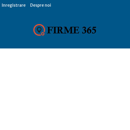
Inregistrare
Despre noi
Firme
365,
Catalog