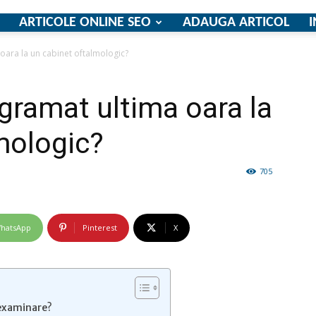
ARTICOLE ONLINE SEO
ADAUGA ARTICOL
I
oara la un cabinet oftalmologic?
firme
ogramat ultima oara la
mologic?
705
si
hatsApp
Pinterest
X
comunicate
 examinare?