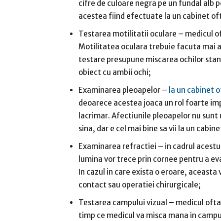
cifre de culoare negra pe un fundal alb 
acestea fiind efectuate la un cabinet of
Testarea motilitatii oculare – medicul of
Motilitatea oculara trebuie facuta mai 
testare presupune miscarea ochilor stang
obiect cu ambii ochi;
Examinarea pleoapelor –
la un cabinet o
deoarece acestea joaca un rol foarte impo
lacrimar. Afectiunile pleoapelor nu sunt 
sina, dar e cel mai bine sa vii la un cab
Examinarea refractiei – in cadrul acestu
lumina vor trece prin cornee pentru a ev
In cazul in care exista o eroare, aceasta 
contact sau operatiei chirurgicale;
Testarea campului vizual – medicul oftalmo
timp ce medicul va misca mana in campul 