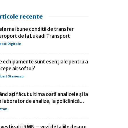
rticole recente
ele mai bune conditii de transfer
eroport de la Lukadi Transport
eatiiDigitale
e echipamente sunt esențiale pentru a
ncepe airsoftul?
bert Stanescu
ând ați făcut ultima oară analizele și la
e laborator de analize, la policlinică...
efan
nvestigatii RMN – vezi detaliile despre