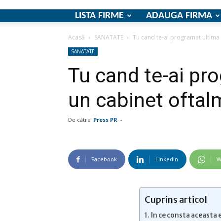
LISTA FIRME
ADAUGA FIRMA
Acasă
SANATATE
Tu cand te-ai programat ultima 
SANATATE
Tu cand te-ai pr
un cabinet oftal
De către
Press PR
-
Facebook
Linkedin
W
Cuprins articol
In ce consta aceasta