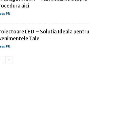
rocedura aici
ess PR
roiectoare LED – Solutia Ideala pentru
venimentele Tale
ess PR