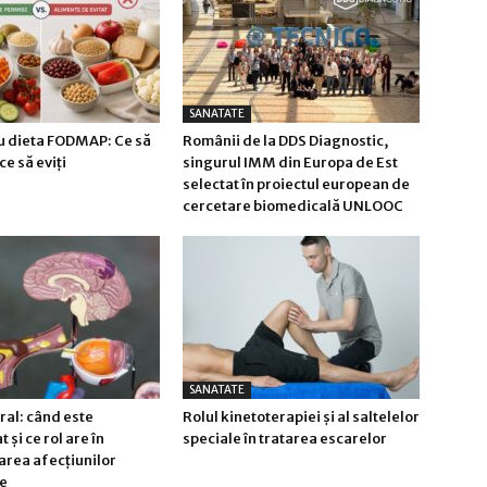
SANATATE
u dieta FODMAP: Ce să
Românii de la DDS Diagnostic,
ce să eviți
singurul IMM din Europa de Est
selectat în proiectul european de
cercetare biomedicală UNLOOC
SANATATE
al: când este
Rolul kinetoterapiei și al saltelelor
și ce rol are în
speciale în tratarea escarelor
area afecțiunilor
e