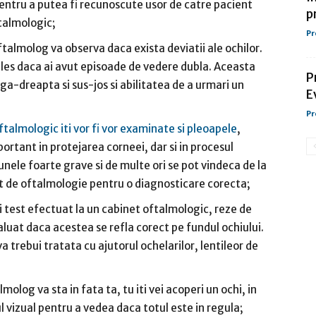
pentru a putea fi recunoscute usor de catre pacient
p
talmologic;
Pr
talmolog va observa daca exista deviatii ale ochilor.
ales daca ai avut episoade de vedere dubla. Aceasta
P
a-dreapta si sus-jos si abilitatea de a urmari un
E
Pr
ftalmologic iti vor fi vor examinate si pleoapele
,
rtant in protejarea corneei, dar si in procesul
unele foarte grave si de multe ori se pot vindeca de la
inet de oftalmologie pentru o diagnosticare corecta;
i test efectuat la un cabinet oftalmologic, reze de
aluat daca acestea se refla corect pe fundul ochiului.
va trebui tratata cu ajutorul ochelarilor, lentileor de
log va sta in fata ta, tu iti vei acoperi un ochi, in
vizual pentru a vedea daca totul este in regula;