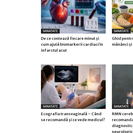
SANATATE
SANATATE
De ce contează fiecare minut și
Ghid pentr
cum ajută biomarkerii cardiaci în
mănânci și 
infarctul acut
SANATATE
SANATATE
Ecografia transvaginală – Când
RMN cerebr
se recomandă și ce vede medicul?
recomandat 
diagnostic
neurologic