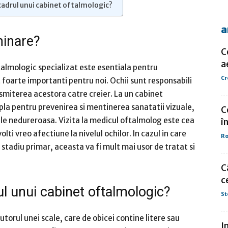
cadrul unui cabinet oftalmologic?
a
de
minare?
C
a
almologic specializat este esentiala pentru
Cr
t foarte importanti pentru noi. Ochii sunt responsabili
nsmiterea acestora catre creier. La un cabinet
presa
pla pentru prevenirea si mentinerea sanatatii vizuale,
C
le nedureroasa. Vizita la medicul oftalmolog este cea
î
ti vreo afectiune la nivelul ochilor. In cazul in care
Ro
 stadiu primar, aceasta va fi mult mai usor de tratat si
C
c
l unui cabinet oftalmologic?
St
utorul unei scale, care de obicei contine litere sau
I