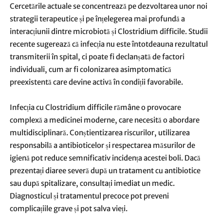
Cercetările actuale se concentrează pe dezvoltarea unor noi
strategii terapeutice și pe înțelegerea mai profundă a
interacțiunii dintre microbiotă și Clostridium difficile. Studii
recente sugerează că infecția nu este întotdeauna rezultatul
transmiterii în spital, ci poate fi declanșată de factori
individuali, cum ar fi colonizarea asimptomatică
preexistentă care devine activă în condiții favorabile.
Infecția cu Clostridium difficile rămâne o provocare
complexă a medicinei moderne, care necesită o abordare
multidisciplinară. Conștientizarea riscurilor, utilizarea
responsabilă a antibioticelor și respectarea măsurilor de
igienă pot reduce semnificativ incidența acestei boli. Dacă
prezentați diaree severă după un tratament cu antibiotice
sau după spitalizare, consultați imediat un medic.
Diagnosticul și tratamentul precoce pot preveni
complicațiile grave și pot salva vieți.