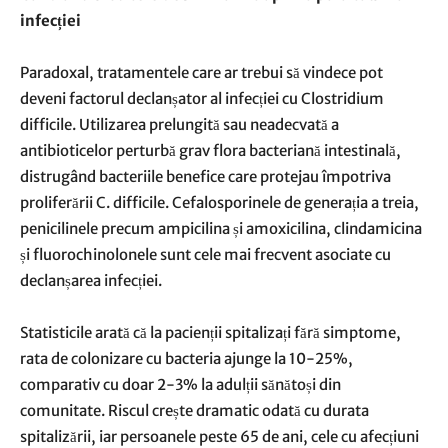
infecției
Paradoxal, tratamentele care ar trebui să vindece pot
deveni factorul declanșator al infecției cu Clostridium
difficile. Utilizarea prelungită sau neadecvată a
antibioticelor perturbă grav flora bacteriană intestinală,
distrugând bacteriile benefice care protejau împotriva
proliferării C. difficile. Cefalosporinele de generația a treia,
penicilinele precum ampicilina și amoxicilina, clindamicina
și fluorochinolonele sunt cele mai frecvent asociate cu
declanșarea infecției.
Statisticile arată că la pacienții spitalizați fără simptome,
rata de colonizare cu bacteria ajunge la 10-25%,
comparativ cu doar 2-3% la adulții sănătoși din
comunitate. Riscul crește dramatic odată cu durata
spitalizării, iar persoanele peste 65 de ani, cele cu afecțiuni