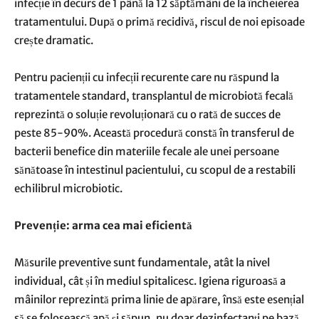
infecție în decurs de 1 până la 12 săptămâni de la încheierea
tratamentului. După o primă recidivă, riscul de noi episoade
crește dramatic.
Pentru pacienții cu infecții recurente care nu răspund la
tratamentele standard, transplantul de microbiotă fecală
reprezintă o soluție revoluționară cu o rată de succes de
peste 85-90%. Această procedură constă în transferul de
bacterii benefice din materiile fecale ale unei persoane
sănătoase în intestinul pacientului, cu scopul de a restabili
echilibrul microbiotic.
Prevenție: arma cea mai eficientă
Măsurile preventive sunt fundamentale, atât la nivel
individual, cât și în mediul spitalicesc. Igiena riguroasă a
mâinilor reprezintă prima linie de apărare, însă este esențial
să se folosească apă și săpun, nu doar dezinfectanți pe bază