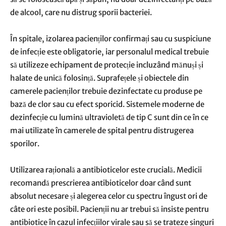
de alcool, care nu distrug sporii bacteriei.
În spitale, izolarea pacienților confirmați sau cu suspiciune
de infecție este obligatorie, iar personalul medical trebuie
să utilizeze echipament de protecție incluzând mănuși și
halate de unică folosință. Suprafețele și obiectele din
camerele pacienților trebuie dezinfectate cu produse pe
bază de clor sau cu efect sporicid. Sistemele moderne de
dezinfecție cu lumină ultravioletă de tip C sunt din ce în ce
mai utilizate în camerele de spital pentru distrugerea
sporilor.
Utilizarea rațională a antibioticelor este crucială. Medicii
recomandă prescrierea antibioticelor doar când sunt
absolut necesare și alegerea celor cu spectru îngust ori de
câte ori este posibil. Pacienții nu ar trebui să insiste pentru
antibiotice în cazul infecțiilor virale sau să se trateze singuri