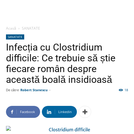
Acasă
SANATATE
SANATATE
Infecția cu Clostridium
difficile: Ce trebuie să știe
fiecare român despre
această boală insidioasă
De către
Robert Stanescu
-
18
Facebook
Linkedin