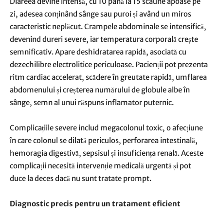
Diareea devine intensă, cu 10 până la 15 scaune apoase pe
zi, adesea conținând sânge sau puroi și având un miros
caracteristic neplăcut. Crampele abdominale se intensifică,
devenind dureri severe, iar temperatura corporală crește
semnificativ. Apare deshidratarea rapidă, asociată cu
dezechilibre electrolitice periculoase. Pacienții pot prezenta
ritm cardiac accelerat, scădere în greutate rapidă, umflarea
abdomenului și creșterea numărului de globule albe în
sânge, semn al unui răspuns inflamator puternic.
Complicațiile severe includ megacolonul toxic, o afecțiune
în care colonul se dilată periculos, perforarea intestinală,
hemoragia digestivă, sepsisul și insuficiența renală. Aceste
complicații necesită intervenție medicală urgentă și pot
duce la deces dacă nu sunt tratate prompt.
Diagnostic precis pentru un tratament eficient