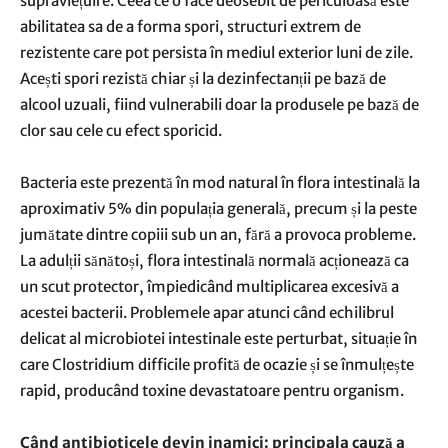
supraviețuire. Ceea ce o face deosebit de periculoasă este
abilitatea sa de a forma spori, structuri extrem de
rezistente care pot persista în mediul exterior luni de zile.
Acești spori rezistă chiar și la dezinfectanții pe bază de
alcool uzuali, fiind vulnerabili doar la produsele pe bază de
clor sau cele cu efect sporicid.
Bacteria este prezentă în mod natural în flora intestinală la
aproximativ 5% din populația generală, precum și la peste
jumătate dintre copiii sub un an, fără a provoca probleme.
La adulții sănătoși, flora intestinală normală acționează ca
un scut protector, împiedicând multiplicarea excesivă a
acestei bacterii. Problemele apar atunci când echilibrul
delicat al microbiotei intestinale este perturbat, situație în
care Clostridium difficile profită de ocazie și se înmulțește
rapid, producând toxine devastatoare pentru organism.
Când antibioticele devin inamici: principala cauză a