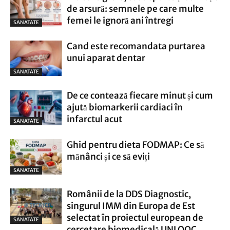
de arsură: semnele pe care multe
femei le ignoră ani întregi
SANATATE
Cand este recomandata purtarea
unui aparat dentar
SANATATE
De ce contează fiecare minut și cum
ajută biomarkerii cardiaci în
infarctul acut
SANATATE
Ghid pentru dieta FODMAP: Ce să
mănânci și ce să eviți
SANATATE
Românii de la DDS Diagnostic,
singurul IMM din Europa de Est
selectat în proiectul european de
SANATATE
cercetare biomedicală UNLOOC