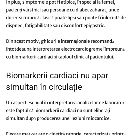
În plus, simptomele pot fi atipice, în special la femei,
pacienți vârstnici sau persoane cu diabet zaharat, unde
durerea toracică clasică poate lipsi sau poate fi înlocuită de
dispnee, fatigabilitate sau disconfort epigastric.
Din acest motiv, ghidurile internaționale recomandă
întotdeauna interpretarea electrocardiogramei împreună
cu biomarkerii cardiaci și tabloul clinic al pacientului.
Biomarkerii cardiaci nu apar
simultan în circulație
Un aspect esențial în interpretarea analizelor de laborator
este faptul că biomarkerii cardiaci nu sunt eliberați
simultan după producerea unei leziuni miocardice.
Fiecare marker are o cinetică proprie, caracterizată printr-