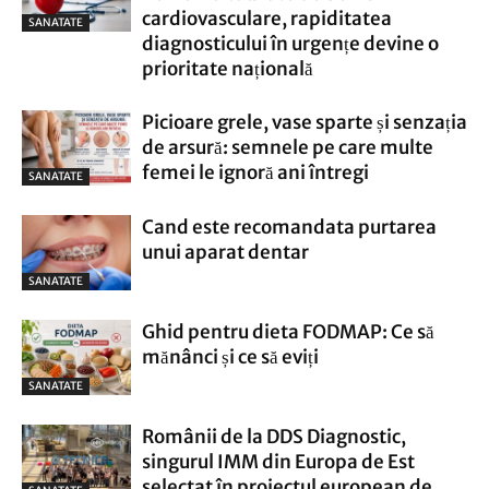
cardiovasculare, rapiditatea
SANATATE
diagnosticului în urgențe devine o
prioritate națională
Picioare grele, vase sparte și senzația
de arsură: semnele pe care multe
femei le ignoră ani întregi
SANATATE
Cand este recomandata purtarea
unui aparat dentar
SANATATE
Ghid pentru dieta FODMAP: Ce să
mănânci și ce să eviți
SANATATE
Românii de la DDS Diagnostic,
singurul IMM din Europa de Est
selectat în proiectul european de