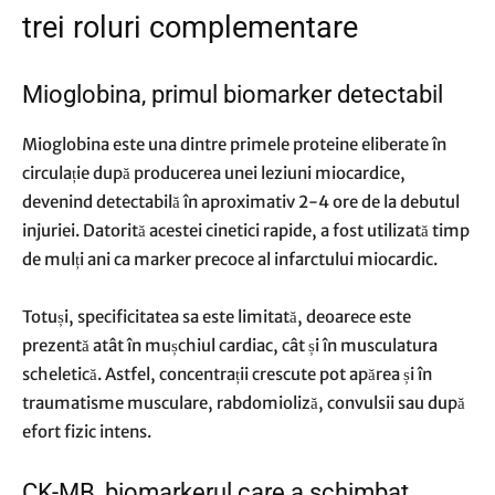
trei roluri complementare
Mioglobina, primul biomarker detectabil
Mioglobina este una dintre primele proteine eliberate în
circulație după producerea unei leziuni miocardice,
devenind detectabilă în aproximativ 2-4 ore de la debutul
injuriei. Datorită acestei cinetici rapide, a fost utilizată timp
de mulți ani ca marker precoce al infarctului miocardic.
Totuși, specificitatea sa este limitată, deoarece este
prezentă atât în mușchiul cardiac, cât și în musculatura
scheletică. Astfel, concentrații crescute pot apărea și în
traumatisme musculare, rabdomioliză, convulsii sau după
efort fizic intens.
CK-MB, biomarkerul care a schimbat