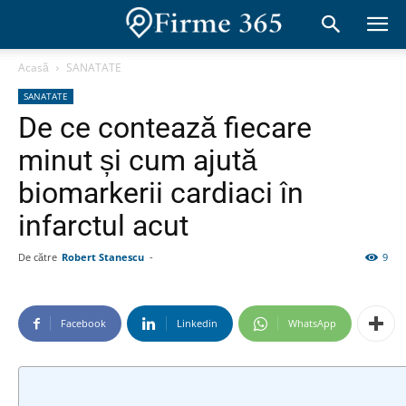
Acasă
SANATATE
SANATATE
De ce contează fiecare
minut și cum ajută
biomarkerii cardiaci în
infarctul acut
De către
Robert Stanescu
-
9
Facebook
Linkedin
WhatsApp