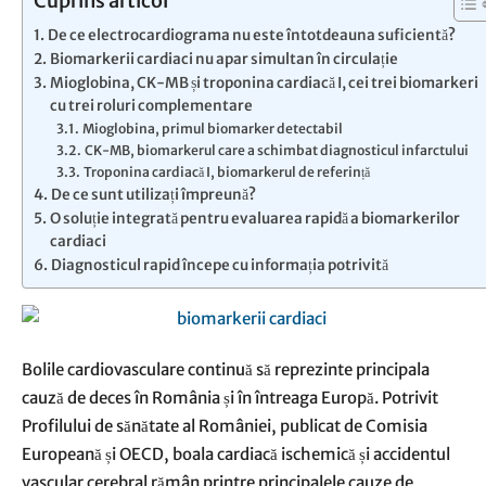
Cuprins articol
De ce electrocardiograma nu este întotdeauna suficientă?
Biomarkerii cardiaci nu apar simultan în circulație
Mioglobina, CK-MB și troponina cardiacă I, cei trei biomarkeri
cu trei roluri complementare
Mioglobina, primul biomarker detectabil
CK-MB, biomarkerul care a schimbat diagnosticul infarctului
Troponina cardiacă I, biomarkerul de referință
De ce sunt utilizați împreună?
O soluție integrată pentru evaluarea rapidă a biomarkerilor
cardiaci
Diagnosticul rapid începe cu informația potrivită
Bolile cardiovasculare continuă să reprezinte principala
cauză de deces în România și în întreaga Europă. Potrivit
Profilului de sănătate al României, publicat de Comisia
Europeană și OECD, boala cardiacă ischemică și accidentul
vascular cerebral rămân printre principalele cauze de