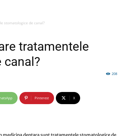
e stomatologice de canal?
firme
are tratamentele
 canal?
208
si
hatsApp
Pinterest
X
comunicate
i in medicina dentara sunt tratamentele stomatologice de