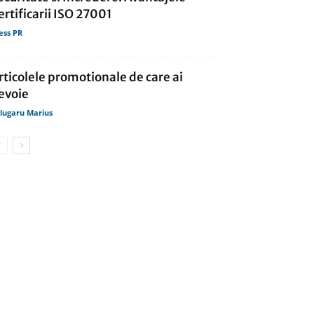
ertificarii ISO 27001
ess PR
rticolele promotionale de care ai
evoie
lugaru Marius