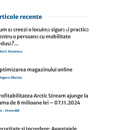
rticole recente
um să creezi o locuință sigură și practică
entru o persoană cu mobilitate
edusă?...
bert Stanescu
ptimizarea magazinului online
lugaru Marius
rofitabilitatea Arctic Stream ajunge la
uma de 8 milioane lei – 07.11.2024
in - Firme365
ecuritate si Incredere: Avantajele