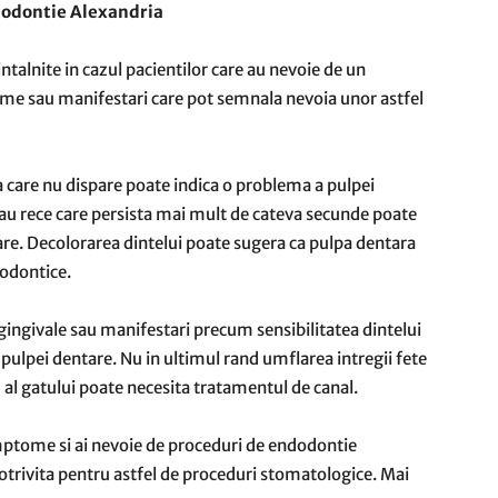
dodontie Alexandria
intalnite in cazul pacientilor care au nevoie de un
ome sau manifestari care pot semnala nevoia unor astfel
 care nu dispare poate indica o problema a pulpei
 sau rece care persista mai mult de cateva secunde poate
re. Decolorarea dintelui poate sugera ca pulpa dentara
dodontice.
gingivale sau manifestari precum sensibilitatea dintelui
a pulpei dentare. Nu in ultimul rand umflarea intregii fete
au al gatului poate necesita tratamentul de canal.
imptome si ai nevoie de proceduri de endodontie
otrivita pentru astfel de proceduri stomatologice. Mai