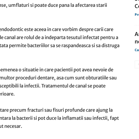
se, umflaturi si poate duce pana la afectarea starii
C
Pr
endodontic este aceea in care vorbim despre carii care
A
 canal are rolul de a indeparta tesutul infectat pentru a
n
tata permite bacteriilor sa se raspandeasca si sa distruga
Ca
emenea o situatie in care pacientii pot avea nevoie de
multor proceduri dentare, asa cum sunt obturatiile sau
sceptibili la infectii. Tratamentul de canal se poate
erioare.
re precum fracturi sau fisuri profunde care ajung la
ra la bacterii si pot duce la inflamatii sau infectii, fapt
ut necesar.