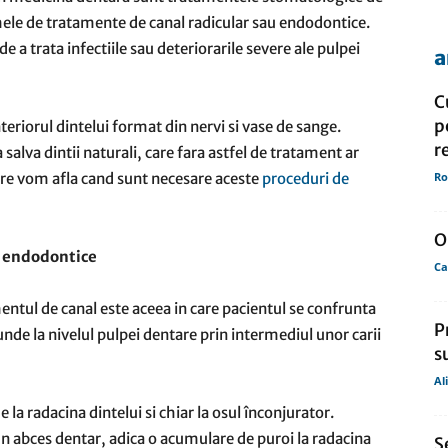
ele de tratamente de canal radicular sau endodontice.
 a trata infectiile sau deteriorarile severe ale pulpei
a
de
C
p
eriorul dintelui format din nervi si vase de sange.
r
salva dintii naturali, care fara astfel de tratament ar
uare vom afla cand sunt necesare aceste
proceduri de
Ro
presa
O
e endodontice
Ca
entul de canal este aceea in care pacientul se confrunta
P
unde la nivelul pulpei dentare prin intermediul unor carii
s
Al
 la radacina dintelui si chiar la osul înconjurator.
n abces dentar, adica o acumulare de puroi la radacina
S