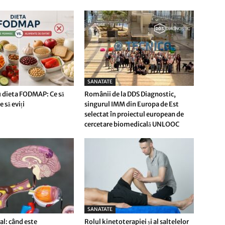
SANATATE
 dieta FODMAP: Ce să
Românii de la DDS Diagnostic,
 să eviți
singurul IMM din Europa de Est
selectat în proiectul european de
cercetare biomedicală UNLOOC
SANATATE
l: când este
Rolul kinetoterapiei și al saltelelor