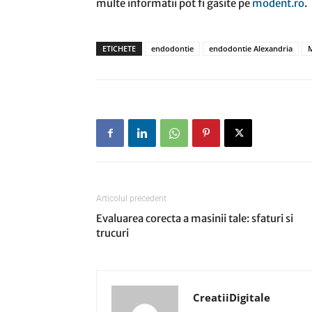
multe informatii pot fi gasite pe
modent.ro
.
ETICHETE
endodontie
endodontie Alexandria
Articolul precedent
Evaluarea corecta a masinii tale: sfaturi si
trucuri
CreatiiDigitale