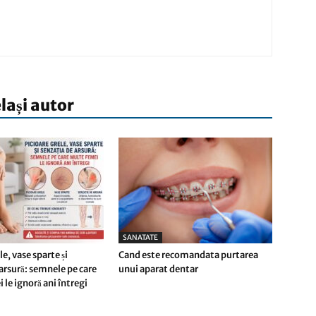
elași autor
SANATATE
le, vase sparte și
Cand este recomandata purtarea
 arsură: semnele pe care
unui aparat dentar
le ignoră ani întregi