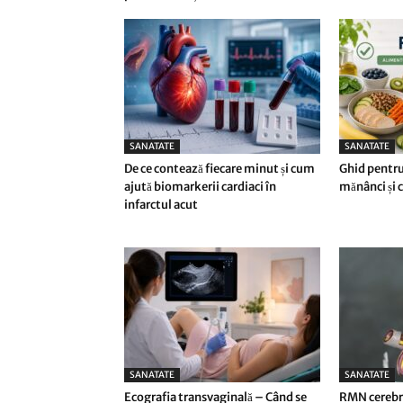
SANATATE
SANATATE
De ce contează fiecare minut și cum
Ghid pentru
ajută biomarkerii cardiaci în
mănânci și ce
infarctul acut
SANATATE
SANATATE
Ecografia transvaginală – Când se
RMN cerebra