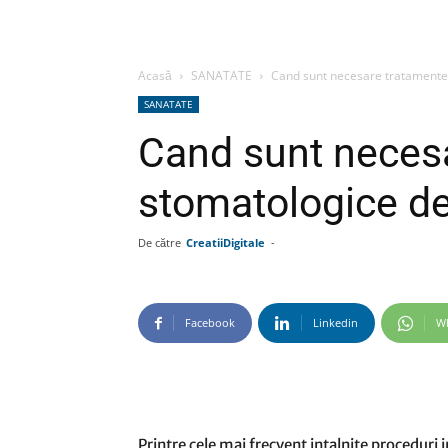
Acasă
SANATATE
Cand sunt necesare tratamentel
SANATATE
Cand sunt neces
stomatologice de
De către
CreatiiDigitale
-
Facebook
Linkedin
W
Printre cele mai frecvent intalnite procedur