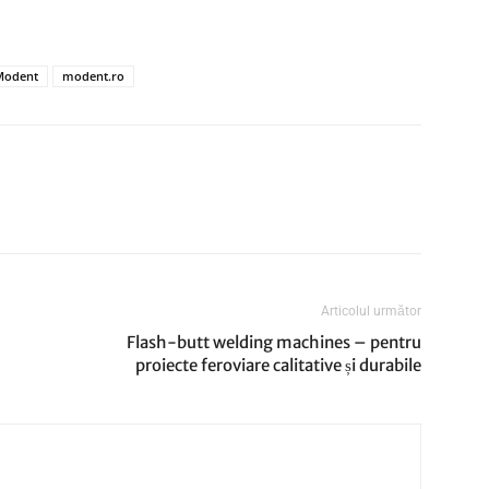
Modent
modent.ro
Articolul următor
Flash-butt welding machines – pentru
proiecte feroviare calitative și durabile