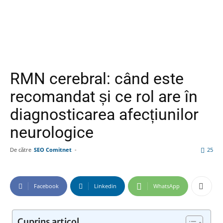
RMN cerebral: când este
recomandat și ce rol are în
diagnosticarea afecțiunilor
neurologice
De către
SEO Comitnet
-
25
Facebook
Linkedin
WhatsApp
Cuprins articol