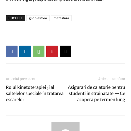
ETICHETE
glioblastom
metastaza
Articolul precedent
Articolul următor
Rolul kinetoterapiei și al
Asigurari de calatorie pentru
saltelelor speciale în tratarea
studenti in strainatate — Ce
escarelor
acopera pe termen lung