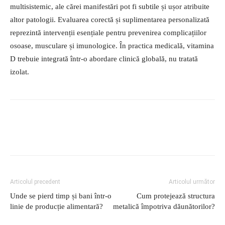
multisistemic, ale cărei manifestări pot fi subtile și ușor atribuite
altor patologii. Evaluarea corectă și suplimentarea personalizată
reprezintă intervenții esențiale pentru prevenirea complicațiilor
osoase, musculare și imunologice. În practica medicală, vitamina
D trebuie integrată într-o abordare clinică globală, nu tratată
izolat.
Articolul precedent
Articolul următor
Unde se pierd timp și bani într-o
Cum protejează structura
linie de producție alimentară?
metalică împotriva dăunătorilor?