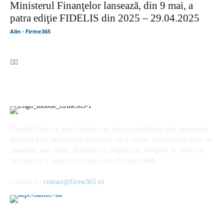
Ministerul Finanţelor lansează, din 9 mai, a
patra ediţie FIDELIS din 2025 – 29.04.2025
Alin - Firme365
Firme365 este un portal online care ofera posibilitatea unei promovari
eficiente prin intermediul articolelor SEO online, Advertoriale SEO sau
adaugarea unei firme. Portalul este impartit pe categorii de interes si
localitati cu o autoritate ridicata inca din anul 2008.
Contact us:
contact@firme365.ro