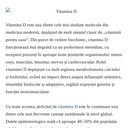
Vitamina D este una dintre cele mai studiate molecule din
medicina modernă, depășind de mult statutul clasic de „vitamină
pentru oase”. Din punct de vedere biochimic, vitamina D
funcționează mai degrabă ca un prohormon steroidian, cu
receptori prezenți în aproape toate țesuturile organismului: sistem
osos, muscular, imunitar, nervos și cardiovascular. Rolul
vitaminei D depășește cu mult reglarea metabolismului calciului
și fosforului, având un impact direct asupra inflamației sistemice,
imunității înnăscute și adaptative, reglării expresiei genelor și
funcției neuromusculare.
Cu toate acestea, deficitul de
vitamina D
este în continuare una
dintre cele mai frecvente carențe nutriționale la nivel global.
Datele epidemiologice arată că aproape 40–50% din populația