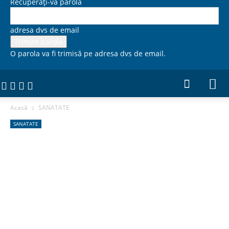
Recuperați-vă parola
adresa dvs de email
O parola va fi trimisă pe adresa dvs de email.
Firme 365, Catalog firme si comunicate de presa
Acasă
SANATATE
SANATATE