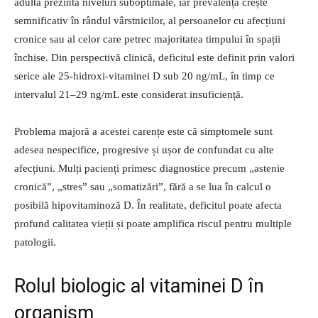
adultă prezintă niveluri suboptimale, iar prevalența crește
semnificativ în rândul vârstnicilor, al persoanelor cu afecțiuni
cronice sau al celor care petrec majoritatea timpului în spații
închise. Din perspectivă clinică, deficitul este definit prin valori
serice ale 25-hidroxi-vitaminei D sub 20 ng/mL, în timp ce
intervalul 21–29 ng/mL este considerat insuficiență.
Problema majoră a acestei carențe este că simptomele sunt
adesea nespecifice, progresive și ușor de confundat cu alte
afecțiuni. Mulți pacienți primesc diagnostice precum „astenie
cronică”, „stres” sau „somatizări”, fără a se lua în calcul o
posibilă hipovitaminoză D. În realitate, deficitul poate afecta
profund calitatea vieții și poate amplifica riscul pentru multiple
patologii.
Rolul biologic al vitaminei D în
organism