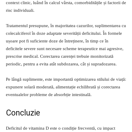
context clinic, luând în calcul vârsta, comorbiditățile și factorii de
risc individuali.
Tratamentul presupune, în majoritatea cazurilor, suplimentarea cu
colecalciferol în doze adaptate severității deficitului. În formele
ușoare pot fi suficiente doze de întreținere, în timp ce în
deficitele severe sunt necesare scheme terapeutice mai agresive,
prescrise medical. Corectarea carenței trebuie monitorizată
periodic, pentru a evita atât subdozarea, cât și supradozarea.
Pe lângă suplimente, este importantă optimizarea stilului de viață:
expunere solară moderată, alimentație echilibrată și corectarea
eventualelor probleme de absorbție intestinală.
Concluzie
Deficitul de vitamina D este o condiție frecventă, cu impact