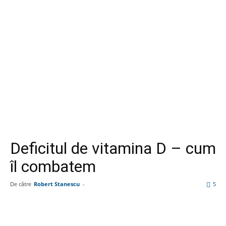
Deficitul de vitamina D – cum
îl combatem
De către
Robert Stanescu
-
5
Facebook
Linkedin
WhatsApp
Pin