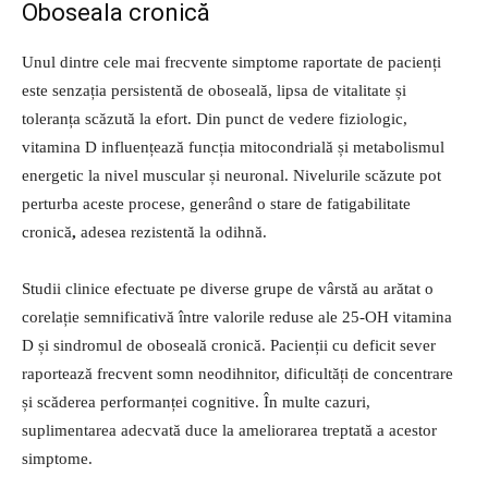
Oboseala cronică
Unul dintre cele mai frecvente simptome raportate de pacienți
este senzația persistentă de oboseală, lipsa de vitalitate și
toleranța scăzută la efort. Din punct de vedere fiziologic,
vitamina D influențează funcția mitocondrială și metabolismul
energetic la nivel muscular și neuronal. Nivelurile scăzute pot
perturba aceste procese, generând o stare de fatigabilitate
cronică
,
adesea rezistentă la odihnă.
Studii clinice efectuate pe diverse grupe de vârstă au arătat o
corelație semnificativă între valorile reduse ale 25-OH vitamina
D și sindromul de oboseală cronică. Pacienții cu deficit sever
raportează frecvent somn neodihnitor, dificultăți de concentrare
și scăderea performanței cognitive. În multe cazuri,
suplimentarea adecvată duce la ameliorarea treptată a acestor
simptome.