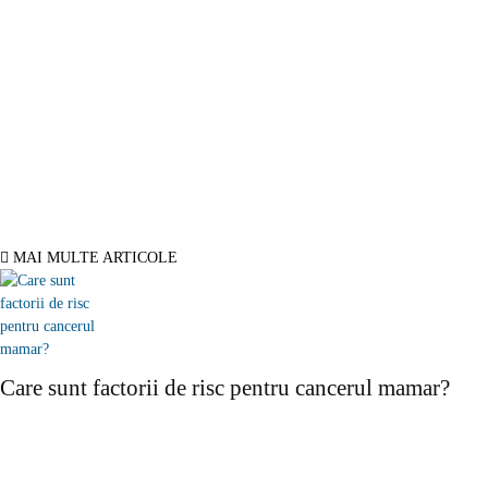
Oferte turism
Mobila la comanda Bucuresti
Web Design profesional
Gazduire web
© Copyright -ADAD Design SRL
Despre noi
Inregistrare
Informatii despre Firme365
Termeni si conditii
Cookie
ANPC
Contact
MAI MULTE ARTICOLE
Care sunt factorii de risc pentru cancerul mamar?