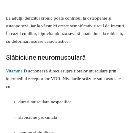
La adulți, deficitul cronic poate contribui la osteopenie și
osteoporoză, iar la vârstnici crește semnificativ riscul de fracturi.
În cazul copiilor, hipovitaminoza severă poate duce la rahitism,
cu deformări osoase caracteristice.
Slăbiciune neuromusculară
Vitamina D
acționează direct asupra fibrelor musculare prin
intermediul receptorilor VDR. Nivelurile scăzute sunt asociate
cu:
dureri musculare nespecifice
slăbiciune proximală
crampe și rigiditate