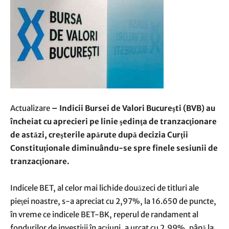
Actualizare
– Indicii Bursei de Valori Bucureşti (BVB) au
încheiat cu aprecieri pe linie şedinţa de tranzacţionare
de astăzi, creşterile apărute după decizia Curţii
Constituţionale diminuându-se spre finele sesiunii de
tranzacţionare.
Indicele BET, al celor mai lichide douăzeci de titluri ale
pieţei noastre, s-a apreciat cu 2,97%, la 16.650 de puncte,
în vreme ce indicele BET-BK, reperul de randament al
fondurilor de investiţii în acţiuni, a urcat cu 2,99%, până la