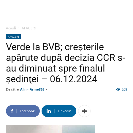
Acasă
AFACERI
AFACERI
Verde la BVB; creşterile
apărute după decizia CCR s-
au diminuat spre finalul
şedinţei – 06.12.2024
De către
Alin - Firme365
-
208
Facebook
Linkedin