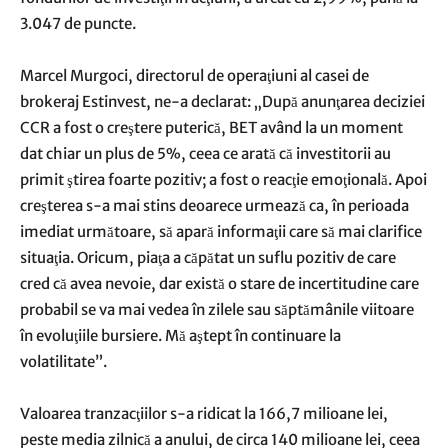
3.047 de puncte.
Marcel Murgoci, directorul de operaţiuni al casei de
brokeraj Estinvest, ne-a declarat: „După anunţarea deciziei
CCR a fost o creştere puterică, BET având la un moment
dat chiar un plus de 5%, ceea ce arată că investitorii au
primit ştirea foarte pozitiv; a fost o reacţie emoţională. Apoi
creşterea s-a mai stins deoarece urmează ca, în perioada
imediat următoare, să apară informaţii care să mai clarifice
situaţia. Oricum, piaţa a căpătat un suflu pozitiv de care
cred că avea nevoie, dar există o stare de incertitudine care
probabil se va mai vedea în zilele sau săptămânile viitoare
în evoluţiile bursiere. Mă aştept în continuare la
volatilitate”.
Valoarea tranzacţiilor s-a ridicat la 166,7 milioane lei,
peste media zilnică a anului, de circa 140 milioane lei, ceea