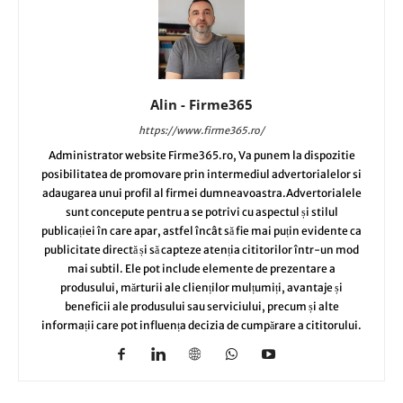
Alin - Firme365
https://www.firme365.ro/
Administrator website Firme365.ro, Va punem la dispozitie
posibilitatea de promovare prin intermediul advertorialelor si
adaugarea unui profil al firmei dumneavoastra.Advertorialele
sunt concepute pentru a se potrivi cu aspectul și stilul
publicației în care apar, astfel încât să fie mai puțin evidente ca
publicitate directă și să capteze atenția cititorilor într-un mod
mai subtil. Ele pot include elemente de prezentare a
produsului, mărturii ale clienților mulțumiți, avantaje și
beneficii ale produsului sau serviciului, precum și alte
informații care pot influența decizia de cumpărare a cititorului.