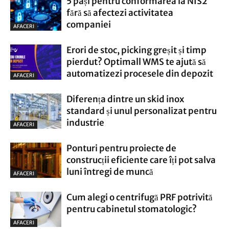
5 pași pentru conformarea la NIS2
fără să afectezi activitatea
companiei
AFACERI
Erori de stoc, picking greșit și timp
pierdut? Optimall WMS te ajută să
automatizezi procesele din depozit
AFACERI
Diferența dintre un skid inox
standard și unul personalizat pentru
industrie
AFACERI
Ponturi pentru proiecte de
construcții eficiente care îți pot salva
luni întregi de muncă
AFACERI
Cum alegi o centrifugă PRF potrivită
pentru cabinetul stomatologic?
AFACERI