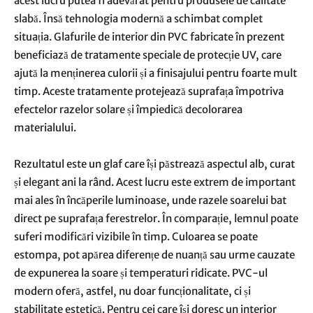
acest lucru putea fi adevărat pentru produsele de calitate
slabă. Însă tehnologia modernă a schimbat complet
situația. Glafurile de interior din PVC fabricate în prezent
beneficiază de tratamente speciale de protecție UV, care
ajută la menținerea culorii și a finisajului pentru foarte mult
timp. Aceste tratamente protejează suprafața împotriva
efectelor razelor solare și împiedică decolorarea
materialului.
Rezultatul este un glaf care își păstrează aspectul alb, curat
și elegant ani la rând. Acest lucru este extrem de important
mai ales în încăperile luminoase, unde razele soarelui bat
direct pe suprafața ferestrelor. În comparație, lemnul poate
suferi modificări vizibile în timp. Culoarea se poate
estompa, pot apărea diferențe de nuanță sau urme cauzate
de expunerea la soare și temperaturi ridicate. PVC-ul
modern oferă, astfel, nu doar funcționalitate, ci și
stabilitate estetică. Pentru cei care își doresc un interior