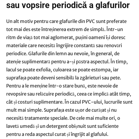
sau vopsire periodică a glafurilor
Un alt motiv pentru care glafurile din PVC sunt preferate
tot mai des este întreținerea extrem de simplă. Într-un
ritm de viață tot mai aglomerat, puțini oameni își doresc
materiale care necesită îngrijire constantă sau renovări
periodice. Glafurile din lemn au nevoie, în general, de
atenție suplimentară pentru a-și păstra aspectul. În timp,
lacul se poate exfolia, culoarea se poate estompa, iar
suprafața poate deveni sensibilă la zgârieturi sau pete.
Pentru a le menține într-o stare bună, este nevoie de
revopsire sau relăcuire periodică, ceea ce implică atât timp,
cât și costuri suplimentare. În cazul PVC-ului, lucrurile sunt
mult mai simple. Suprafața este ușor de curățat și nu
necesită tratamente speciale. De cele mai multe ori, o
lavetă umedă și un detergent obișnuit sunt suficiente
pentru a reda aspectul curat și îngrijit al glafului.