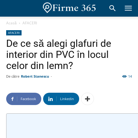
Acasă
AFACERI
AFACERI
De ce să alegi glafuri de
interior din PVC în locul
celor din lemn?
De către
Robert Stanescu
-
14
Facebook
Linkedin