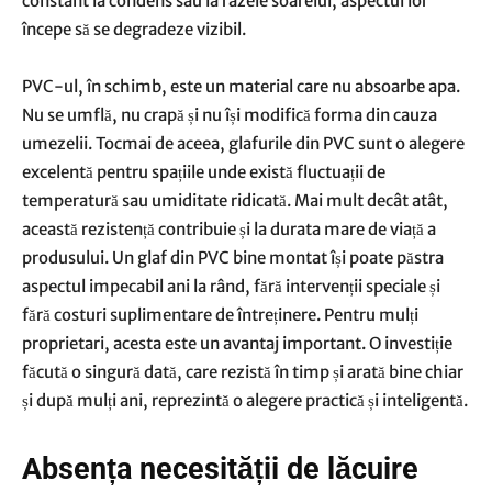
constant la condens sau la razele soarelui, aspectul lor
începe să se degradeze vizibil.
PVC-ul, în schimb, este un material care nu absoarbe apa.
Nu se umflă, nu crapă și nu își modifică forma din cauza
umezelii. Tocmai de aceea, glafurile din PVC sunt o alegere
excelentă pentru spațiile unde există fluctuații de
temperatură sau umiditate ridicată. Mai mult decât atât,
această rezistență contribuie și la durata mare de viață a
produsului. Un glaf din PVC bine montat își poate păstra
aspectul impecabil ani la rând, fără intervenții speciale și
fără costuri suplimentare de întreținere. Pentru mulți
proprietari, acesta este un avantaj important. O investiție
făcută o singură dată, care rezistă în timp și arată bine chiar
și după mulți ani, reprezintă o alegere practică și inteligentă.
Absența necesității de lăcuire