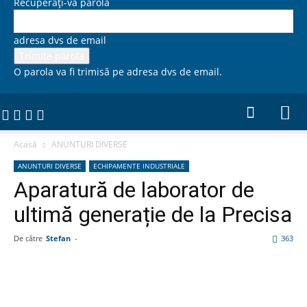
Recuperați-vă parola
adresa dvs de email
O parola va fi trimisă pe adresa dvs de email.
Firme 365, Catalog firme si comunicate de presa
Acasă
ANUNTURI DIVERSE
ANUNTURI DIVERSE
ECHIPAMENTE INDUSTRIALE
Aparatură de laborator de
ultimă generație de la Precisa
De către
Stefan
-
363
Facebook
Linkedin
WhatsApp
Pin