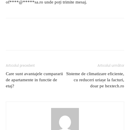
of
****
@
*****
sa.ro
unde poți trimite mesaj.
Articolul precedent
Articolul următor
Care sunt avantajele cumpararii
Sisteme de climatizare eficiente,
de apartamente in functie de
cu reduceri uriașe la facturi,
etaj?
doar pe hextech.ro