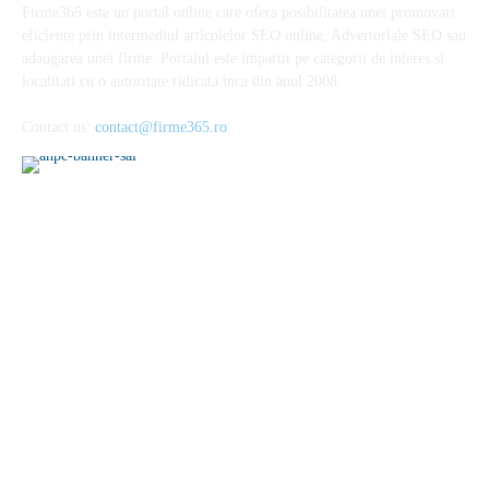
Firme365 este un portal online care ofera posibilitatea unei promovari
eficiente prin intermediul articolelor SEO online, Advertoriale SEO sau
adaugarea unei firme. Portalul este impartit pe categorii de interes si
localitati cu o autoritate ridicata inca din anul 2008.
Contact us:
contact@firme365.ro
Cele mai citite
Parfumurile aftermarket sau cum să cheltuiești mai puțin pentru
esențele preferate
Importanta unei alimentatii echilibrate in mentinerea starii de
sanatate