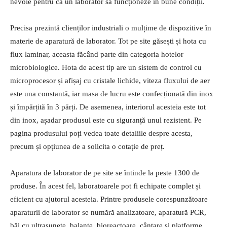
nevoie pentru ca un laborator să funcționeze în bune condiții.
Precisa prezintă clienților industriali o mulțime de dispozitive în
materie de aparatură de laborator. Tot pe site găsești și hota cu
flux laminar, aceasta făcând parte din categoria hotelor
microbiologice. Hota de acest tip are un sistem de control cu
microprocesor și afișaj cu cristale lichide, viteza fluxului de aer
este una constantă, iar masa de lucru este confecționată din inox
și împărțită în 3 părți. De asemenea, interiorul acesteia este tot
din inox, așadar produsul este cu siguranță unul rezistent. Pe
pagina produsului poți vedea toate detaliile despre acesta,
precum și opțiunea de a solicita o cotație de preț.
Aparatura de laborator de pe site se întinde la peste 1300 de
produse. În acest fel, laboratoarele pot fi echipate complet și
eficient cu ajutorul acesteia. Printre produsele corespunzătoare
aparaturii de laborator se numără analizatoare, aparatură PCR,
băi cu ultrasunete, balanțe, bioreactoare, cântare și platforme,