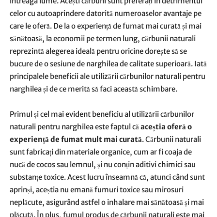
întreaga lume. Acești cărbuni sunt preferați în detrimentul
celor cu autoaprindere datorită numeroaselor avantaje pe
care le oferă. De la o experiență de fumat mai curată și mai
sănătoasă, la economii pe termen lung, cărbunii naturali
reprezintă alegerea ideală pentru oricine dorește să se
bucure de o sesiune de narghilea de calitate superioară. Iată
principalele beneficii ale utilizării cărbunilor naturali pentru
narghilea și de ce merită să faci această schimbare.
Primul și cel mai evident beneficiu al utilizării cărbunilor
naturali pentru narghilea este faptul că
aceștia oferă o
experiență de fumat mult mai curată
. Cărbunii naturali
sunt fabricați din materiale organice, cum ar fi coaja de
nucă de cocos sau lemnul, și nu conțin aditivi chimici sau
substanțe toxice. Acest lucru înseamnă că, atunci când sunt
aprinși, aceștia nu emană fumuri toxice sau mirosuri
neplăcute, asigurând astfel o inhalare mai sănătoasă și mai
plăcută. În plus, fumul produs de cărbunii naturali este mai