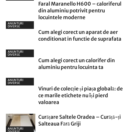
Faral Maranello H600 – caloriferul
din aluminiu potrivit pentru
locuintele moderne
ANUNTURI
DIVERSE
Cum alegi corect un aparat de aer
conditionat in functie de suprafata
ANUNTURI
DIVERSE
Cum alegi corect un calorifer din
aluminiu pentru locuinta ta
ANUNTURI
DIVERSE
Vinuri de colecție și piața globală: de
ce marile etichete nu își pierd
valoarea
Curățare Saltele Oradea – Curăță-ți
Salteaua Fără Griji
ANUNTURI
DIVERSE