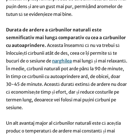
puțin dens și are un gust mai pur, permițând aromelor de
tutun să se evidențieze mai bine.
Durata de ardere a cărbunilor naturali este
semnificativ mai lungă comparativ cu cea a cărbunilor
cu autoaprindere.
Aceasta înseamnă că nu va trebui să
înlocuiești cărbunii atât de des, ceea ce îți permite să te
bucuri de o sesiune de
narghilea
mai lungă și mai relaxantă.
În medie, cărbunii naturali pot arde până la 90 de minute,
în timp ce cărbunii cu autoaprindere ard, de obicei, doar
30-45 de minute. Această durată extinsă de ardere nu doar
că economisește timp și efort, dar și reduce costurile pe
termen lung, deoarece vei folosi mai puțini cărbuni pe
sesiune.
Un alt avantaj major al cărbunilor naturali este că aceștia
produc o temperatură de ardere mai constantă și mai