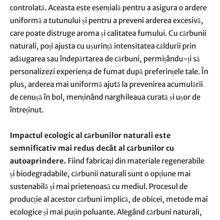
controlată. Aceasta este esențială pentru a asigura o ardere
uniformă a tutunului și pentru a preveni arderea excesivă,
care poate distruge aroma și calitatea fumului. Cu cărbunii
naturali, poți ajusta cu ușurință intensitatea căldurii prin
adăugarea sau îndepărtarea de cărbuni, permițându-ți să
personalizezi experiența de fumat după preferințele tale. În
plus, arderea mai uniformă ajută la prevenirea acumulării
de cenușă în bol, menținând narghileaua curată și ușor de
întreținut.
Impactul ecologic al cărbunilor naturali este
semnificativ mai redus decât al cărbunilor cu
autoaprindere.
Fiind fabricați din materiale regenerabile
și biodegradabile, cărbunii naturali sunt o opțiune mai
sustenabilă și mai prietenoasă cu mediul. Procesul de
producție al acestor cărbuni implică, de obicei, metode mai
ecologice și mai puțin poluante. Alegând cărbuni naturali,