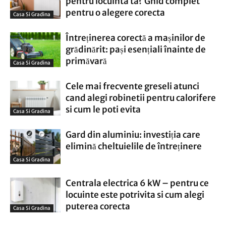
pentru locuinta ta? Ghid complet
pentru o alegere corecta
Casa Si Gradina
Întreținerea corectă a mașinilor de
grădinărit: pași esențiali înainte de
primăvară
Casa Si Gradina
Cele mai frecvente greseli atunci
cand alegi robinetii pentru calorifere
si cum le poti evita
Casa Si Gradina
Gard din aluminiu: investiția care
elimină cheltuielile de întreținere
Casa Si Gradina
Centrala electrica 6 kW – pentru ce
locuinte este potrivita si cum alegi
puterea corecta
Casa Si Gradina