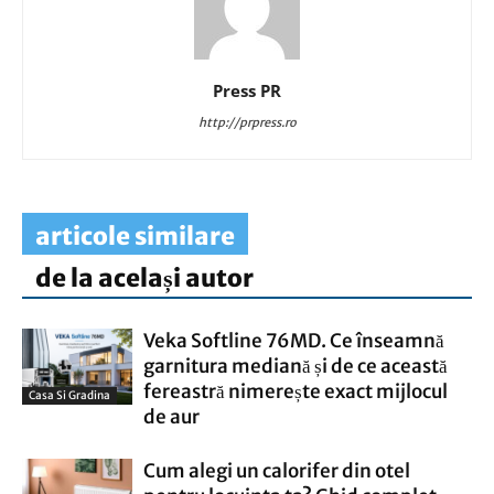
Press PR
http://prpress.ro
articole similare
de la același autor
Veka Softline 76MD. Ce înseamnă
garnitura mediană și de ce această
fereastră nimerește exact mijlocul
Casa Si Gradina
de aur
Cum alegi un calorifer din otel