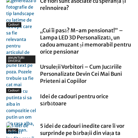
Ce flori sunt asociate cu speranța și
reînnoirea?
Cadouri
„Cui îi pasă? M-am pensionat!” –
Lampa LED 3D Personalizată, un
cadou amuzant și memorabil pentru
orice pensionar
ANUNTURI
DIVERSE
Ursuleții Vorbitori – Cum Jucăriile
Personalizate Devin Cei Mai Buni
Prieteni ai Copiilor
Cadouri
Idei de cadouri pentru orice
sărbătoare
5 idei de cadouri inedite care îi vor
BLOG
surprinde pe bărbații din viața ta