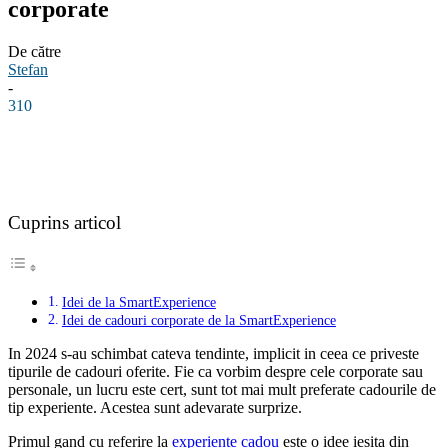
corporate
De către
Stefan
-
310
Facebook
Linkedin
WhatsApp
Pinterest
Cuprins articol
Idei de la SmartExperience
Idei de cadouri corporate de la SmartExperience
In 2024 s-au schimbat cateva tendinte, implicit in ceea ce priveste
tipurile de cadouri oferite. Fie ca vorbim despre cele corporate sau
personale, un lucru este cert, sunt tot mai mult preferate cadourile de
tip experiente. Acestea sunt adevarate surprize.
Primul gand cu referire la
experiente cadou
este o idee iesita din