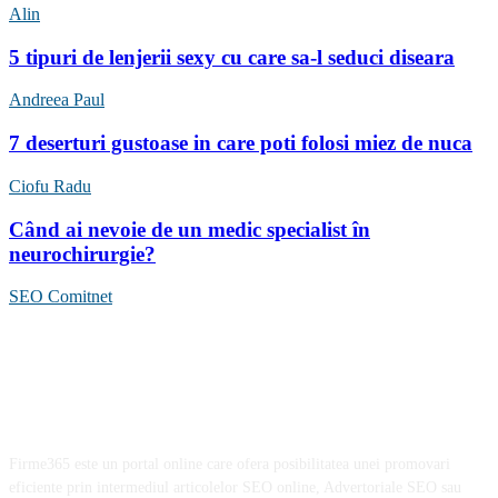
Alin
5 tipuri de lenjerii sexy cu care sa-l seduci diseara
Andreea Paul
7 deserturi gustoase in care poti folosi miez de nuca
Ciofu Radu
Când ai nevoie de un medic specialist în
neurochirurgie?
SEO Comitnet
Firme365 este un portal online care ofera posibilitatea unei promovari
eficiente prin intermediul articolelor SEO online, Advertoriale SEO sau