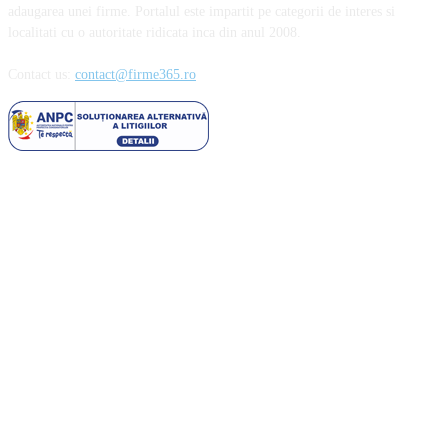
adaugarea unei firme. Portalul este impartit pe categorii de interes si
localitati cu o autoritate ridicata inca din anul 2008.
Contact us:
contact@firme365.ro
Cele mai citite
Parfumurile aftermarket sau cum să cheltuiești mai puțin pentru esențele
preferate
Importanta unei alimentatii echilibrate in mentinerea starii de sanatate