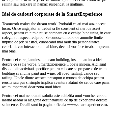
sailing sau relaxare in hamac suspendat, la inaltime.
Idei de cadouri corporate de la SmartExperience
Teamwork makes the dream work! Probabil ca ati mai auzit acest
lucru. Orice angajator ar trebui sa fie constient si alert de acest
aspect, pentru ca nimic nu se compara cu o echipa bine unita, in care
colegii au respect reciproc. Se cunosc dincolo de anumite limite
impuse de job si astfel, cunoscand mai mult din personalitatea
celorlalti, vor interactiona mai bine, deci isi vor face treaba impreuna
mai bine.
Pentru cei care planuiesc un team building, insa nu au inca idei
despre ce sa fie vorba, SmartExperience ii poate inspira. Aici sunt
disponibile activitati specifice pentru cei care se pregatesc de team
building si anume paint and wine, off road, sailing, canoe sau
rafting. Unele dintre acestea presupun o munca de echipa pentru
reusita sau pur si simplu implica aventura alaturi de cei cu care pana
acum imparteati doar zona unui birou.
Pentru cei mai nehotarati solutia este achizitia unui voucher cadou,
lasand asadar la alegerea destinatarului ce tip de experienta doreste
sa incerce. Detalii sunt in pagina oficiala www.smartexperience.ro.