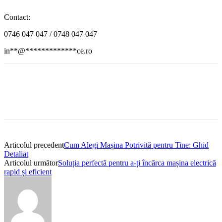
Contact:
0746 047 047 / 0748 047 047
in
**
@
*************
ce.ro
Articolul precedent
Cum Alegi Mașina Potrivită pentru Tine: Ghid
Detaliat
Articolul următor
Soluția perfectă pentru a-ți încărca mașina electrică
rapid și eficient