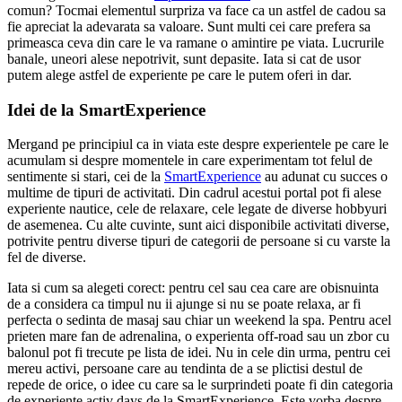
comun? Tocmai elementul surpriza va face ca un astfel de cadou sa
fie apreciat la adevarata sa valoare. Sunt multi cei care prefera sa
primeasca ceva din care le va ramane o amintire pe viata. Lucrurile
banale, uneori alese nepotrivit, sunt depasite. Iata si cat de usor
putem alege astfel de experiente pe care le putem oferi in dar.
Idei de la SmartExperience
Mergand pe principiul ca in viata este despre experientele pe care le
acumulam si despre momentele in care experimentam tot felul de
sentimente si stari, cei de la
SmartExperience
au adunat cu succes o
multime de tipuri de activitati. Din cadrul acestui portal pot fi alese
experiente nautice, cele de relaxare, cele legate de diverse hobbyuri
de asemenea. Cu alte cuvinte, sunt aici disponibile activitati diverse,
potrivite pentru diverse tipuri de categorii de persoane si cu varste la
fel de diverse.
Iata si cum sa alegeti corect: pentru cel sau cea care are obisnuinta
de a considera ca timpul nu ii ajunge si nu se poate relaxa, ar fi
perfecta o sedinta de masaj sau chiar un weekend la spa. Pentru acel
prieten mare fan de adrenalina, o experienta off-road sau un zbor cu
balonul pot fi trecute pe lista de idei. Nu in cele din urma, pentru cei
mereu activi, persoane care au tendinta de a se plictisi destul de
repede de orice, o idee cu care sa le surprindeti poate fi din categoria
de experiente activ days de la SmartExperience. Este vorba despre