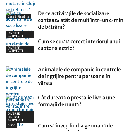
De ce activitățile de socializare
Casa Si Gradina
contează atât de mult într-un cămin
de bătrâni?
DIVERSE
ACTIVITATI
Cum se curăță corect interiorul unui
cuptor electric?
DIVERSE
ACTIVITATI
Animalele de companie în centrele
de îngrijire pentru persoane în
vârstă
Cât durează o prestație live a unei
formații de nuntă?
DIVERSE
ACTIVITATI
DIVERSE
ACTIVITATI
Cum să înveți limba germană de
BLOG