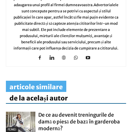
adaugarea unui profil al firmei dumneavoastra.Advertorialele
sunt concepute pentru a se potrivi cu aspectul și stilul
publicației în care apar, astfel încât să fie mai puțin evidente ca
publicitate directă și să capteze atenția cititorilor într-un mod
mai subtil. Ele pot include elemente de prezentare a
produsului, mărturii ale clienților mulțumiți, avantaje și
beneficii ale produsului sau serviciului, precum și alte
informații care pot influența decizia de cumpărare a cititorului.
articole similare
de la același autor
De ce au devenit treningurile de
damă o piesă de bază în garderoba
modernă?
FEMEI