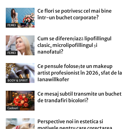
Ce flori se potrivesc cel mai bine
într-un buchet corporate?
FEMEI
Cum se diferențiază lipofillingul
clasic, microlipofillingul și
nanofatul?
FEMEI
Ce pensule folosește un makeup
artist profesionist în 2026, sfat de la
Ianawillkofer
BODY & SPIRIT
Ce mesaj subtil transmite un buchet
de trandafiri bicolori?
Cadouri
Perspective noi in estetica si
motivele pentru care corectarea