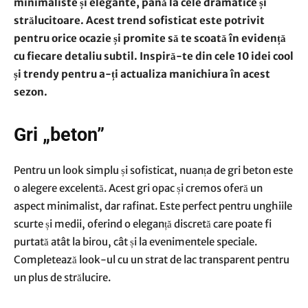
minimaliste și elegante, până la cele dramatice și
strălucitoare. Acest trend sofisticat este potrivit
pentru orice ocazie și promite să te scoată în evidență
cu fiecare detaliu subtil. Inspiră-te din cele 10 idei cool
și trendy pentru a-ți actualiza manichiura în acest
sezon.
Gri „
beton”
Pentru un look simplu și sofisticat, nuanța de gri beton este
o alegere excelentă. Acest gri opac și cremos oferă un
aspect minimalist, dar rafinat. Este perfect pentru unghiile
scurte și medii, oferind o eleganță discretă care poate fi
purtată atât la birou, cât și la evenimentele speciale.
Completează look-ul cu un strat de lac transparent pentru
un plus de strălucire.