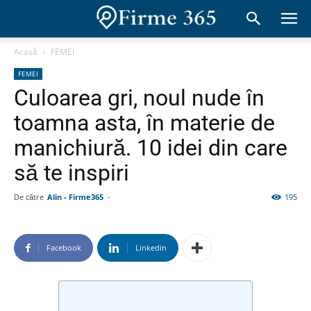
Acasă
FEMEI
FEMEI
Culoarea gri, noul nude în
toamna asta, în materie de
manichiură. 10 idei din care
să te inspiri
De către
Alin - Firme365
-
195
Facebook
Linkedin