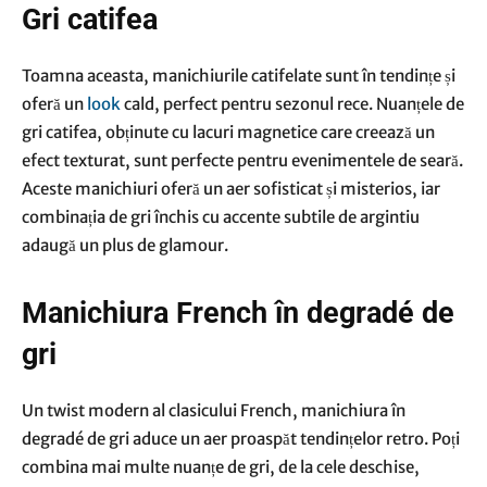
Gri
c
atifea
Toamna aceasta, manichiurile catifelate sunt în tendințe și
oferă un
look
cald, perfect pentru sezonul rece. Nuanțele de
gri catifea, obținute cu lacuri magnetice care creează un
efect texturat, sunt perfecte pentru evenimentele de seară.
Aceste manichiuri oferă un aer sofisticat și misterios, iar
combinația de gri închis cu accente subtile de argintiu
adaugă un plus de glamour.
Manichiura French în
d
egradé de
gri
Un twist modern al clasicului French, manichiura în
degradé de gri aduce un aer proaspăt tendințelor retro. Poți
combina mai multe nuanțe de gri, de la cele deschise,