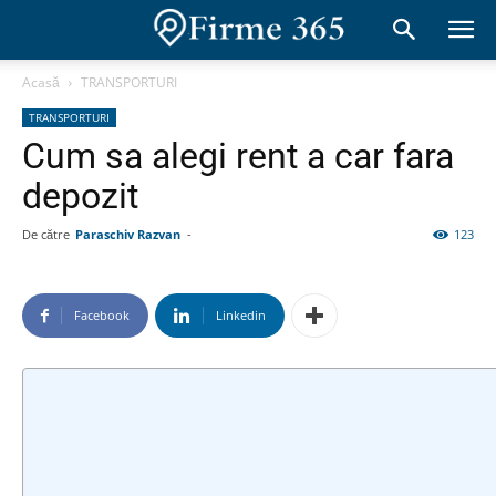
Acasă
TRANSPORTURI
TRANSPORTURI
Cum sa alegi rent a car fara
depozit
De către
Paraschiv Razvan
-
123
Facebook
Linkedin