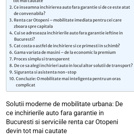
tot mai cautate
Ce inseamna inchirierea auto fara garantie si de ce este atat
de convenabila?
Renta car Otopeni – mobilitate imediata pentru cei care
zboara spre capitala
Cui se adreseaza inchirierile auto fara garantie ieftine in
Bucuresti?
Cat costa o astfel de inchiriere si ce primesti in schimb?
Gama variata de masini – de la economic la premium
Proces simplu si transparent
De ce sa alegi inchirieri auto in locul altor solutii de transport?
Siguranta si asistenta non-stop
Concluzie: O mobilitate mai inteligenta pentru un oras
complicat
Solutii moderne de mobilitate urbana: De
ce inchirierile auto fara garantie in
Bucuresti si serviciile renta car Otopeni
devin tot mai cautate