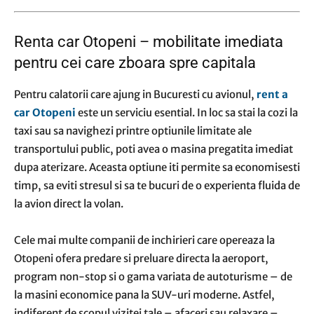
Renta car Otopeni – mobilitate imediata
pentru cei care zboara spre capitala
Pentru calatorii care ajung in Bucuresti cu avionul,
rent a
car Otopeni
este un serviciu esential. In loc sa stai la cozi la
taxi sau sa navighezi printre optiunile limitate ale
transportului public, poti avea o masina pregatita imediat
dupa aterizare. Aceasta optiune iti permite sa economisesti
timp, sa eviti stresul si sa te bucuri de o experienta fluida de
la avion direct la volan.
Cele mai multe companii de inchirieri care opereaza la
Otopeni ofera predare si preluare directa la aeroport,
program non-stop si o gama variata de autoturisme – de
la masini economice pana la SUV-uri moderne. Astfel,
indiferent de scopul vizitei tale – afaceri sau relaxare –