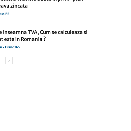
eava zincata
ess PR
e inseamna TVA, Cum se calculeaza si
at este in Romania ?
in - Firme365