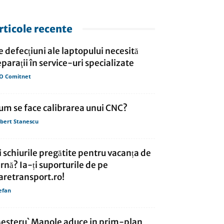
rticole recente
e defecţiuni ale laptopului necesită
eparaţii în service-uri specializate
O Comitnet
um se face calibrarea unui CNC?
bert Stanescu
i schiurile pregătite pentru vacanța de
arnă? Ia-ți suporturile de pe
aretransport.ro!
efan
esteru` Manole aduce in prim-plan