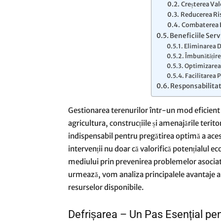
Creșterea Val
Reducerea Ris
Combaterea E
Beneficiile Serv
Eliminarea D
Îmbunătățire
Optimizarea 
Facilitarea P
Responsabilitate
Gestionarea terenurilor într-un mod eficient
agricultura, construcțiile și amenajările terito
indispensabil pentru pregătirea optimă a aces
intervenții nu doar că valorifică potențialul ec
mediului prin prevenirea problemelor asociat
urmează, vom analiza principalele avantaje ale 
resurselor disponibile.
Defrișarea – Un Pas Esențial pe