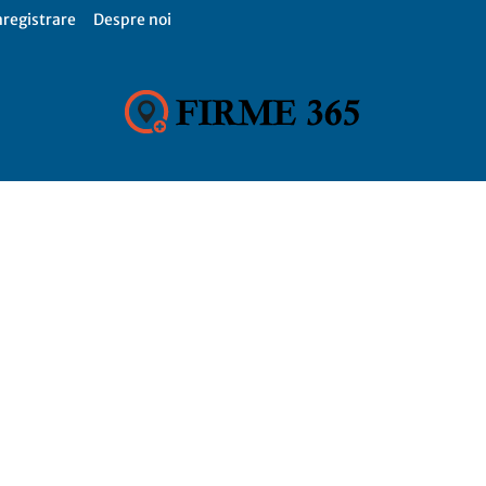
nregistrare
Despre noi
Firme
365,
Catalog