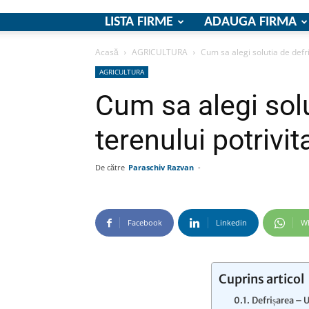
LISTA FIRME
ADAUGA FIRMA
Acasă
AGRICULTURA
Cum sa alegi solutia de defri
AGRICULTURA
Cum sa alegi solu
terenului potrivit
De către
Paraschiv Razvan
-
Facebook
Linkedin
W
Cuprins articol
Defrișarea – 