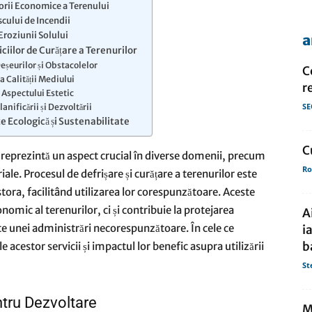
orii Economice a Terenului
cului de Incendii
roziunii Solului
a
de
iciilor de Curățare a Terenurilor
eșeurilor și Obstacolelor
C
a Calității Mediului
r
Aspectului Estetic
SE
lanificării și Dezvoltării
 Ecologică și Sustenabilitate
presa
C
 reprezintă un aspect crucial în diverse domenii, precum
Ro
riale. Procesul de defrișare și curățare a terenurilor este
tora, facilitând utilizarea lor corespunzătoare. Aceste
onomic al terenurilor, ci și contribuie la protejarea
A
e unei administrări necorespunzătoare. În cele ce
i
b
acestor servicii și impactul lor benefic asupra utilizării
St
ntru Dezvoltare
M