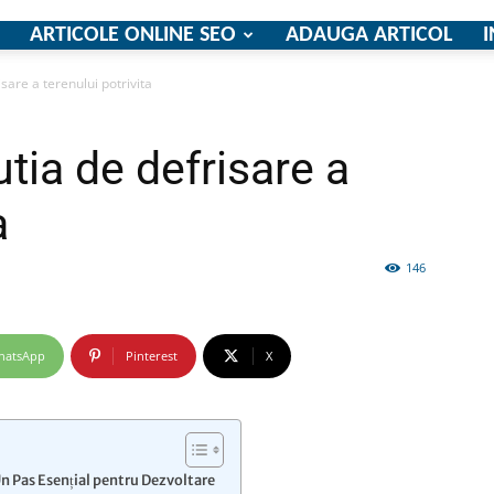
ARTICOLE ONLINE SEO
ADAUGA ARTICOL
I
sare a terenului potrivita
firme
tia de defrisare a
a
146
si
hatsApp
Pinterest
X
comunicate
Un Pas Esențial pentru Dezvoltare