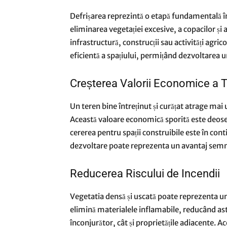
Defrișarea reprezintă o etapă fundamentală în 
eliminarea vegetației excesive, a copacilor și 
infrastructură, construcții sau activități agric
eficientă a spațiului, permițând dezvoltarea u
Creșterea Valorii Economice a T
Un teren bine întreținut și curățat atrage mai u
Această valoare economică sporită este deose
cererea pentru spații construibile este în con
dezvoltare poate reprezenta un avantaj semnif
Reducerea Riscului de Incendii
Vegetatia densă și uscată poate reprezenta un 
elimină materialele inflamabile, reducând astf
înconjurător, cât și proprietățile adiacente. 