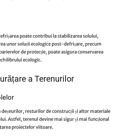
frișarea poate contribui la stabilizarea solului,
a unor soluții ecologice post-defrișare, precum
 barierelor de protecție, poate asigura conservarea
echilibrului ecologic.
Curățare a Terenurilor
lelor
eșeurilor, resturilor de construcții și altor materiale
ului. Astfel, terenul devine mai sigur și mai funcțional
tarea proiectelor viitoare.