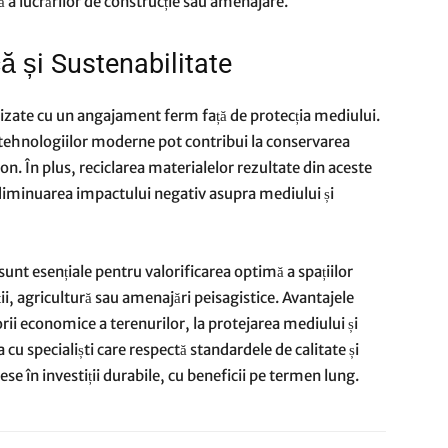
ă a lucrărilor de construcție sau amenajare.
ă și Sustenabilitate
alizate cu un angajament ferm față de protecția mediului.
 tehnologiilor moderne pot contribui la conservarea
bon. În plus, reciclarea materialelor rezultate din aceste
 diminuarea impactului negativ asupra mediului și
sunt esențiale pentru valorificarea optimă a spațiilor
ii, agricultură sau amenajări peisagistice. Avantajele
rii economice a terenurilor, la protejarea mediului și
u specialiști care respectă standardele de calitate și
e în investiții durabile, cu beneficii pe termen lung.