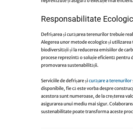
neprevăzute și asigură o execuție mai eficient
Responsabilitate Ecologic
Defrișarea și curățarea terenurilor trebuie re
Alegerea unor metode ecologice și utilizarea
biodiversității și la reducerea emisiilor de car
procese reprezintă o soluție eficientă pentru
promovarea sustenabilității.
Serviciile de defrișare și
curățare a terenurilor
disponibile, fie că este vorba despre construcț
acestora sunt numeroase, de la creșterea valo
asigurarea unui mediu mai sigur. Colaborarea c
sustenabilitate poate transforma aceste proces