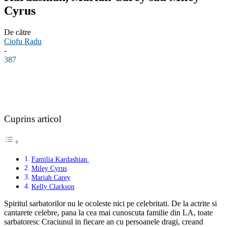
Cyrus
De către
Ciofu Radu
-
387
Facebook
Linkedin
WhatsApp
Pinterest
Cuprins articol
Familia Kardashian
Miley Cyrus
Mariah Carey
Kelly Clarkson
Spiritul sarbatorilor nu le ocoleste nici pe celebritati. De la actrite si
cantarete celebre, pana la cea mai cunoscuta familie din LA, toate
sarbatoresc Craciunul in fiecare an cu persoanele dragi, creand