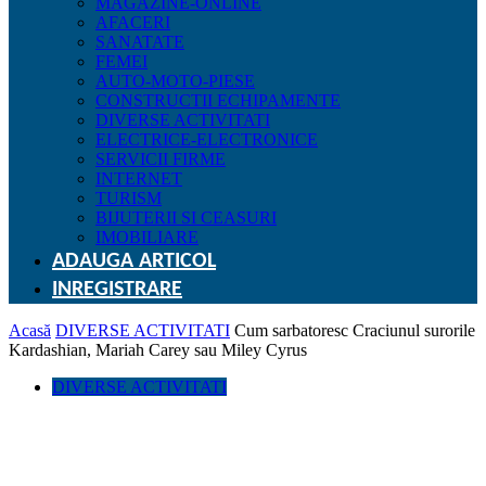
MAGAZINE-ONLINE
AFACERI
SANATATE
FEMEI
AUTO-MOTO-PIESE
CONSTRUCTII ECHIPAMENTE
DIVERSE ACTIVITATI
ELECTRICE-ELECTRONICE
SERVICII FIRME
INTERNET
TURISM
BIJUTERII SI CEASURI
IMOBILIARE
ADAUGA ARTICOL
INREGISTRARE
Acasă
DIVERSE ACTIVITATI
Cum sarbatoresc Craciunul surorile
Kardashian, Mariah Carey sau Miley Cyrus
DIVERSE ACTIVITATI