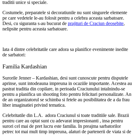
traditii unice si speciale.
Costumele, preparatele si decoratiunile nu sunt singurele elemente
pe care vedetele le-au folosit pentru a celebra aceasta sarbatoare.
Desi, cu siguranta s-au bucurat de
prajituri de Craciun deosebite
,
nelipsite pentru aceasta sarbatoare.
Iata 4 dintre celebritatile care adora sa planifice evenimente inedite
de sarbatori:
Familia Kardashian
Surorile Jenner – Kardashian, desi sunt cunoscute pentru disputele
aprinse, sunt intodeauna impreuna in ocaziile importante. Acestea au
pastrat traditia din copilare, in perioada Craciunului intalnindu-se
pentru a planifica un shooting foto pentru felicitari personalizate. An
de an organizatorul se schimba si fetele au posibilitatea de a da frau
liber imaginatiei privind tematica.
Celebritatile din L.A. adora Craciunul si toate traditiile sale. Brazii
pentru care au optat sunt cu adevarat impresionanti , insa pentru
surori cel mai de pret lucru este familia. In preajma sarbatorilor
petrec tot mai mult timp impreuna, alaturi de partenerii de viata si de