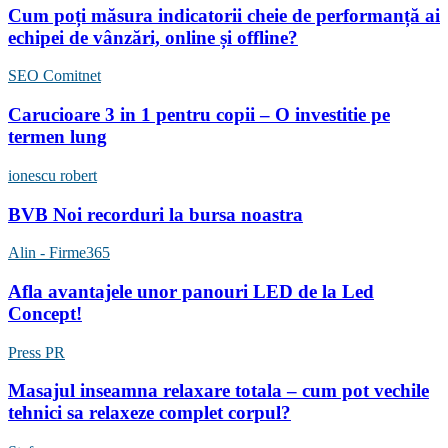
Cum poți măsura indicatorii cheie de performanță ai
echipei de vânzări, online și offline?
SEO Comitnet
Carucioare 3 in 1 pentru copii – O investitie pe
termen lung
ionescu robert
BVB Noi recorduri la bursa noastra
Alin - Firme365
Afla avantajele unor panouri LED de la Led
Concept!
Press PR
Masajul inseamna relaxare totala – cum pot vechile
tehnici sa relaxeze complet corpul?