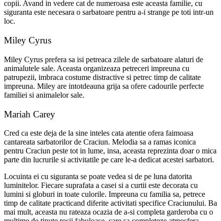
copii. Avand in vedere cat de numeroasa este aceasta familie, cu
siguranta este necesara o sarbatoare pentru a-i strange pe toti intr-un
loc.
Miley Cyrus
Miley Cyrus prefera sa isi petreaca zilele de sarbatoare alaturi de
animalutele sale. Aceasta organizeaza petreceri impreuna cu
patrupezii, imbraca costume distractive si petrec timp de calitate
impreuna. Miley are intotdeauna grija sa ofere cadourile perfecte
familiei si animalelor sale.
Mariah Carey
Cred ca este deja de la sine inteles cata atentie ofera faimoasa
cantareata sarbatorilor de Craciun. Melodia sa a ramas iconica
pentru Craciun peste tot in lume, insa, aceasta reprezinta doar o mica
parte din lucrurile si activitatile pe care le-a dedicat acestei sarbatori.
Locuinta ei cu siguranta se poate vedea si de pe luna datorita
luminitelor. Fiecare suprafata a casei si a curtii este decorata cu
lumini si globuri in toate culorile. Impreuna cu familia sa, petrece
timp de calitate practicand diferite activitati specifice Craciunului. Ba
mai mult, aceasta nu rateaza ocazia de a-si completa garderoba cu o
multime de tinute rosii fabuloase, care sa completeze atmosfera.