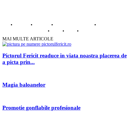
© Copyright -ADAD Design SRL
Despre noi
Inregistrare
Informatii despre Firme365
Termeni si conditii
Cookie
ANPC
Contact
MAI MULTE ARTICOLE
Pictorul Fericit readuce in viata noastra placerea de
a picta prin...
Magia baloanelor
Promotie gonflabile profesionale