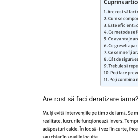
Cuprins artic
Are rost să faci
Cum se comport
Este eficientă 
Ce metode se f
Ce avantaje ar
Ce greșeli apar
Ce semne îți ar
Cât de sigură e
Trebuie să rep
Poți face prev
Poți combina 
Are rost să faci deratizare iarna
Mulți evită intervențiile pe timp de iarnă. Se 
realitate, lucrurile funcționează invers. Tempe
adăposturi calde. În loc să-i vezi în curte, înc
sau chiar în spațiile locuite.