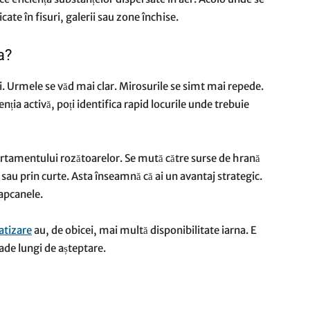
ate în fisuri, galerii sau zone închise.
a?
ii. Urmele se văd mai clar. Mirosurile se simt mai repede.
ția activă, poți identifica rapid locurile unde trebuie
ortamentului rozătoarelor. Se mută către surse de hrană
 sau prin curte. Asta înseamnă că ai un avantaj strategic.
capcanele.
atizare
au, de obicei, mai multă disponibilitate iarna. E
ade lungi de așteptare.