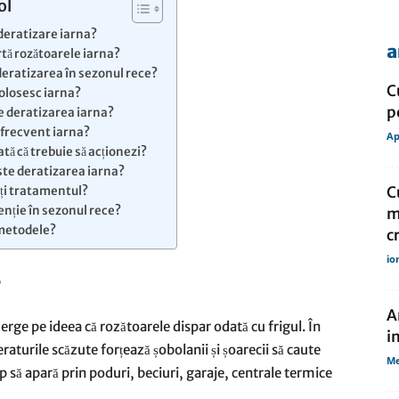
ol
 deratizare iarna?
a
ă rozătoarele iarna?
de
deratizarea în sezonul rece?
C
olosesc iarna?
p
e deratizarea iarna?
 frecvent iarna?
Ap
ată că trebuie să acționezi?
ste deratizarea iarna?
presa
C
eți tratamentul?
enție în sezonul rece?
m
metodele?
cr
io
?
A
merge pe ideea că rozătoarele dispar odată cu frigul. În
i
raturile scăzute forțează șobolanii și șoarecii să caute
Me
ep să apară prin poduri, beciuri, garaje, centrale termice