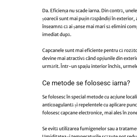
Da. Eficiența nu scade iarna. Din contră, unel
șoarecii sunt mai puțin răspândiți în exterior,
înseamnă că ai șanse mai mari să elimini compl
imediat după.
Capcanele sunt mai eficiente pentru că roză
devine mai atractivă când opțiunile din exteri
urmărit. Într-un spațiu interior închis, urmele
Ce metode se folosesc iarna?
Se folosesc în special metode cu acțiune loca
anticoagulantă și repelentele cu aplicare punct
folosesc capcane electronice, mai ales în zone
Se evită utilizarea fumigenelor sau a tratament
Umiditatea și temperaturile scăzute pot reduc