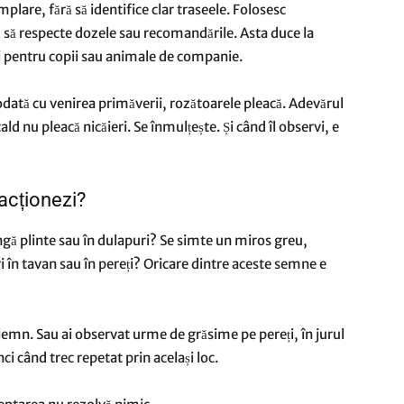
mplare, fără să identifice clar traseele. Folosesc
ă să respecte dozele sau recomandările. Asta duce la
ri pentru copii sau animale de companie.
odată cu venirea primăverii, rozătoarele pleacă. Adevărul
ld nu pleacă nicăieri. Se înmulțește. Și când îl observi, e
 acționezi?
ngă plinte sau în dulapuri? Se simte un miros greu,
 în tavan sau în pereți? Oricare dintre aceste semne e
 lemn. Sau ai observat urme de grăsime pe pereți, în jurul
ci când trec repetat prin același loc.