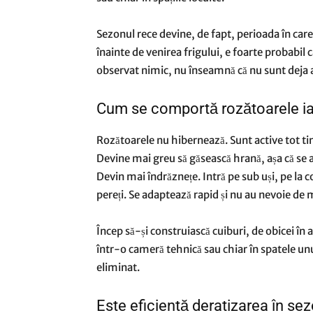
Sezonul rece devine, de fapt, perioada în care 
înainte de venirea frigului, e foarte probabil 
observat nimic, nu înseamnă că nu sunt deja 
Cum se comportă rozătoarele i
Rozătoarele nu hibernează. Sunt active tot t
Devine mai greu să găsească hrană, așa că se ap
Devin mai îndrăznețe. Intră pe sub uși, pe la co
pereți. Se adaptează rapid și nu au nevoie de 
Încep să-și construiască cuiburi, de obicei în 
într-o cameră tehnică sau chiar în spatele un
eliminat.
Este eficientă deratizarea în se