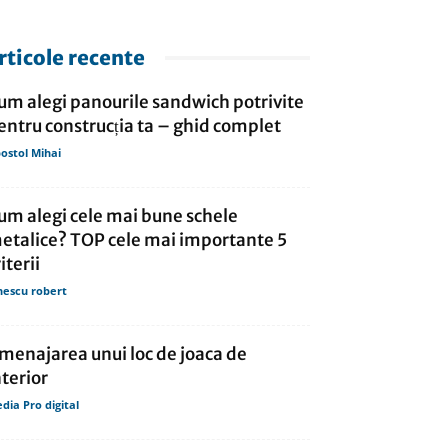
rticole recente
um alegi panourile sandwich potrivite
entru construcția ta – ghid complet
ostol Mihai
um alegi cele mai bune schele
etalice? TOP cele mai importante 5
iterii
nescu robert
menajarea unui loc de joaca de
nterior
dia Pro digital