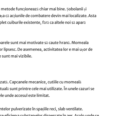
e metode funcționează chiar mai bine. Șobolanii și
 așa că acțiunile de combatere devin mai localizate. Asta
et cuiburile existente, fără ca altele noi să apară
toarele sunt mai motivate să caute hrană. Momeala
or lipsesc. De asemenea, activitatea lor e mai ușor de
 sunt mai vizibile.
lizată. Capcanele mecanice, cutiile cu momeală
uală sunt printre cele mai utilizate. În unele cazuri se
le unde accesul este limitat.
elor pulverizate în spațiile reci, slab ventilate.
e eficiența substanțelor dispersate în aer. Acolo unde se