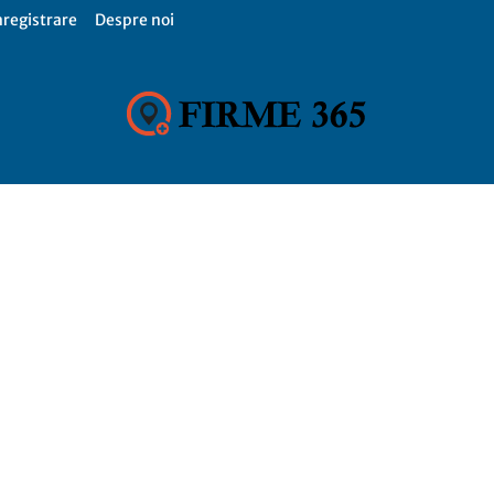
nregistrare
Despre noi
Firme
365,
Catalog