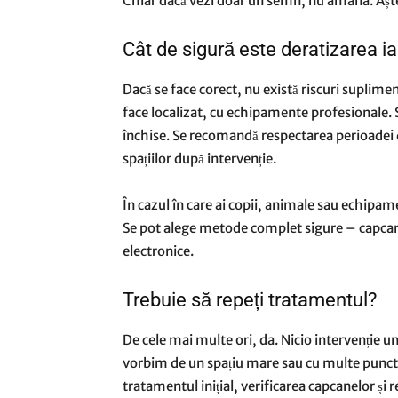
Chiar dacă vezi doar un semn, nu amâna. Așt
Cât de sigură este deratizarea i
Dacă se face corect, nu există riscuri suplime
face localizat, cu echipamente profesionale. S
închise. Se recomandă respectarea perioadei d
spațiilor după intervenție.
În cazul în care ai copii, animale sau echipam
Se pot alege metode complet sigure – capcan
electronice.
Trebuie să repeți tratamentul?
De cele mai multe ori, da. Nicio intervenție 
vorbim de un spațiu mare sau cu multe puncte 
tratamentul inițial, verificarea capcanelor și 