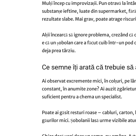
Mulți încep cu improvizații. Pun otravă la întâ
substanțe ieftine, luate din supermarket, făr
rezultate slabe. Mai grav, poate atrage riscu
Alții încearcă să ignore problema, crezând că 
e că un șobolan care a făcut cuib într-un pod ca
deja prea târziu.
Ce semne îți arată că trebuie să
Ai observat excremente mici, în colțuri, pe lâ
constant, în anumite zone? Ai auzit zgârieturi
suficient pentru a chema un specialist.
Poate ai găsit resturi roase – cabluri, carton,
găurilor mici. Șobolanii lasă urme vizibile atun