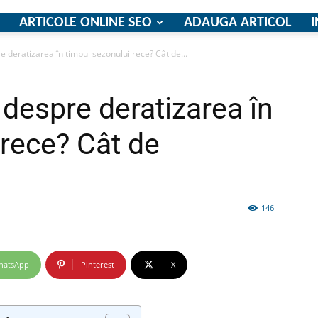
ARTICOLE ONLINE SEO
ADAUGA ARTICOL
I
re deratizarea în timpul sezonului rece? Cât de...
firme
i despre deratizarea în
 rece? Cât de
si
146
hatsApp
Pinterest
X
comunicate