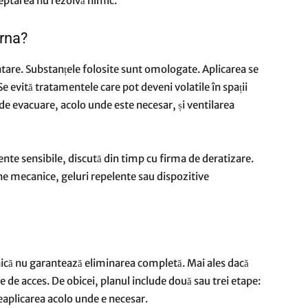
eptarea nu rezolvă nimic.
arna?
ntare. Substanțele folosite sunt omologate. Aplicarea se
e evită tratamentele care pot deveni volatile în spații
e evacuare, acolo unde este necesar, și ventilarea
ente sensibile, discută din timp cu firma de deratizare.
e mecanice, geluri repelente sau dispozitive
unică nu garantează eliminarea completă. Mai ales dacă
de acces. De obicei, planul include două sau trei etape:
reaplicarea acolo unde e necesar.