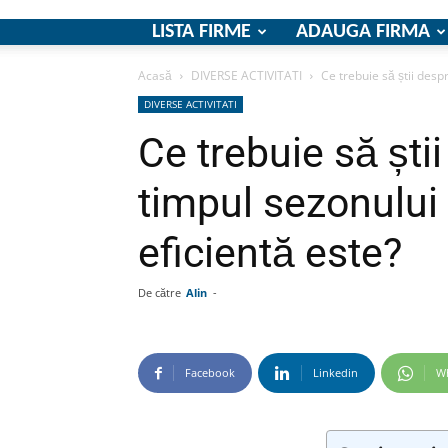
LISTA FIRME
ADAUGA FIRMA
Acasă
DIVERSE ACTIVITATI
Ce trebuie să știi desp
DIVERSE ACTIVITATI
Ce trebuie să ști
timpul sezonului
eficientă este?
De către
Alin
-
Facebook
Linkedin
W