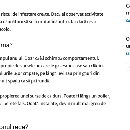
C
m
riscul de infestare crește. Dacă ai observat activitate
Ca
ca dăunătorii să se fi mutat înăuntru. Iar dacă n-ai
acolo.
O
arna?
u
SE
impul anului. Doar că își schimbă comportamentul.
ropie de sursele pe care le găsesc în case sau clădiri.
lțurile ușor crăpate, pe lângă țevi sau prin găuri din
mult spațiu ca să pătrundă.
apropierea unei surse de căldură. Poate fi lângă un boiler,
ui perete fals. Odată instalate, devin mult mai greu de
zonul rece?