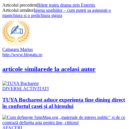
Articolul precedent
Bilete teatru drama prin Entertix
Articolul următor
Igiena unghiilor – cum puteti sa asigurati o
manichiura si o pedichiura sigura
Calugaru Marius
http://www.blogatu.ro
articole similare
de la același autor
DIVERSE ACTIVITATI
TUYA Bucharest aduce experiența fine dining direct
în confortul casei și al biroului
AFACERI