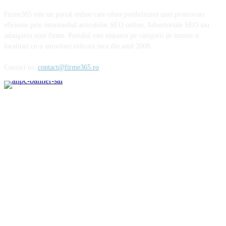
Firme365 este un portal online care ofera posibilitatea unei promovari
eficiente prin intermediul articolelor SEO online, Advertoriale SEO sau
adaugarea unei firme. Portalul este impartit pe categorii de interes si
localitati cu o autoritate ridicata inca din anul 2008.
Contact us:
contact@firme365.ro
Cele mai citite
Parfumurile aftermarket sau cum să cheltuiești mai puțin pentru esențele
preferate
Importanta unei alimentatii echilibrate in mentinerea starii de sanatate