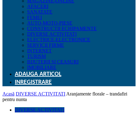
MAGAZINE-ONLINE
AFACERI
SANATATE
FEMEI
AUTO-MOTO-PIESE
CONSTRUCTII ECHIPAMENTE
DIVERSE ACTIVITATI
ELECTRICE-ELECTRONICE
SERVICII FIRME
INTERNET
TURISM
BIJUTERII SI CEASURI
IMOBILIARE
ADAUGA ARTICOL
INREGISTRARE
Acasă
DIVERSE ACTIVITATI
Aranjamente florale – trandafiri
pentru nunta
DIVERSE ACTIVITATI