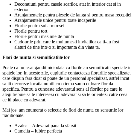
Decoratiuni pentru casele scarilor, atat in ​​interior cat si in
exterior.
Aranjamentele pentru piesele de langa si pentru masa receptiei
Aranjamentele unice pentru toate incaperile
Florile pentru suita miresei
Florile pentru tort
Florile pentru masinile de nunta
Cadourile prin care le multumesti invitatilor ca ti-au fost
alaturi de tine intr-o zi importanta din viata ta.
Flori de nunta si semnificatiile lor
Poate ca nu te-ai gandit niciodata ca florile au semnificatii speciale in
spatele lor. In aceste zile, cuplurile contacteaza florariile specializate,
care dispun fara doar si poate de un personal specializat, astfel incat
sa iti decoreze locatia nuntii cu o tema sau o culoare florala
specifica. Pentru a cunoaste adevaratul sens al florilor pe care le
alegi trebuie sa te interesezi cu adevarat si sa te orientezi catre ceea
ce iti place cu adevarat.
Mai jos, am enumerat o selectie de flori de nunta cu sensurile lor
traditionale.
Azalea – Adevarat pana la sfarsit
Camelia – Iubire perfecta