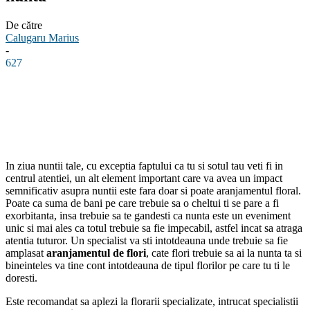
De către
Calugaru Marius
-
627
Facebook
Linkedin
WhatsApp
Pinterest
In ziua nuntii tale, cu exceptia faptului ca tu si sotul tau veti fi in
centrul atentiei, un alt element important care va avea un impact
semnificativ asupra nuntii este fara doar si poate aranjamentul floral.
Poate ca suma de bani pe care trebuie sa o cheltui ti se pare a fi
exorbitanta, insa trebuie sa te gandesti ca nunta este un eveniment
unic si mai ales ca totul trebuie sa fie impecabil, astfel incat sa atraga
atentia tuturor. Un specialist va sti intotdeauna unde trebuie sa fie
amplasat
aranjamentul de flori
, cate flori trebuie sa ai la nunta ta si
bineinteles va tine cont intotdeauna de tipul florilor pe care tu ti le
doresti.
Este recomandat sa aplezi la florarii specializate, intrucat specialistii