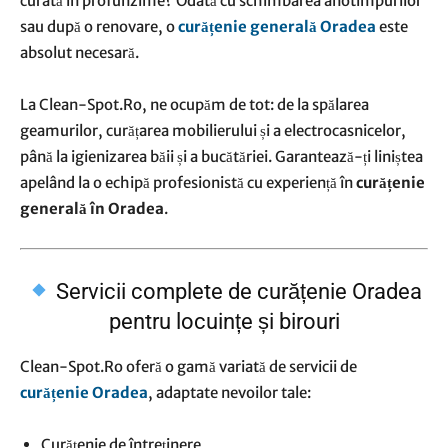
curată în profunzime? Odată cu schimbarea anotimpurilor
sau după o renovare, o
curățenie generală
Oradea
este
absolut necesară.
La Clean-Spot.Ro, ne ocupăm de tot: de la spălarea
geamurilor, curățarea mobilierului și a electrocasnicelor,
până la igienizarea băii și a bucătăriei. Garantează-ți liniștea
apelând la o echipă profesionistă cu experiență în
curățenie
generală în Oradea
.
Servicii complete de curățenie Oradea
pentru locuințe și birouri
Clean-Spot.Ro oferă o gamă variată de servicii de
curățenie Oradea
, adaptate nevoilor tale:
Curățenie de întreținere