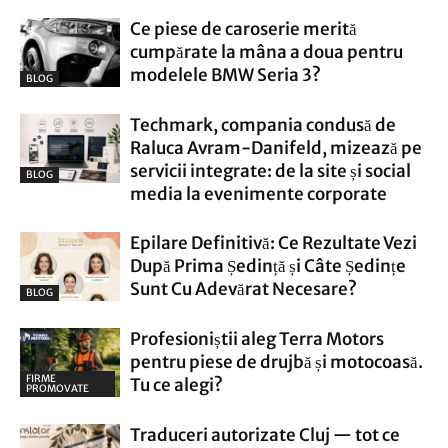
Ce piese de caroserie merită
cumpărate la mâna a doua pentru
modelele BMW Seria 3?
BLOG
Techmark, compania condusă de
Raluca Avram-Danifeld, mizează pe
servicii integrate: de la site și social
BLOG
media la evenimente corporate
Epilare Definitivă: Ce Rezultate Vezi
După Prima Ședință și Câte Ședințe
Sunt Cu Adevărat Necesare?
BLOG
Profesioniștii aleg Terra Motors
pentru piese de drujbă și motocoasă.
FIRME
Tu ce alegi?
PROMOVATE
Traduceri autorizate Cluj — tot ce