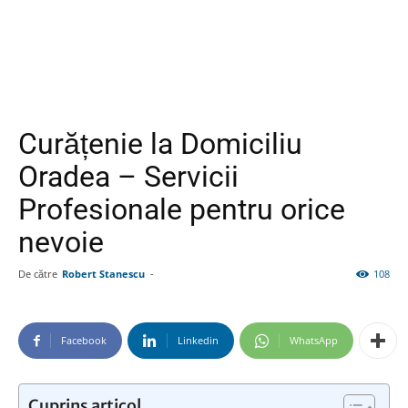
Curățenie la Domiciliu
Oradea – Servicii
Profesionale pentru orice
nevoie
De către
Robert Stanescu
-
108
Facebook
Linkedin
WhatsApp
Cuprins articol