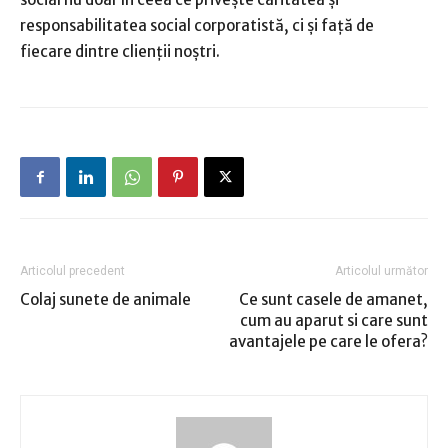
responsabilitatea social corporatistă, ci și față de
fiecare dintre clienții noștri.
Articolul precedent
Articolul următor
Colaj sunete de animale
Ce sunt casele de amanet,
cum au aparut si care sunt
avantajele pe care le ofera?