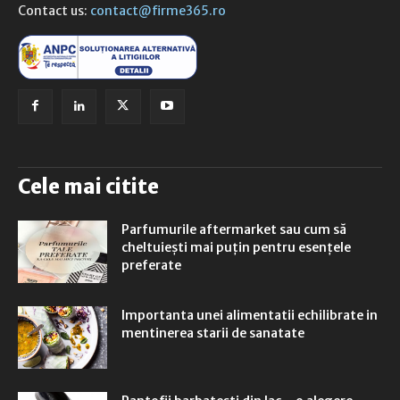
Contact us:
contact@firme365.ro
Cele mai citite
Parfumurile aftermarket sau cum să
cheltuiești mai puțin pentru esențele
preferate
Importanta unei alimentatii echilibrate in
mentinerea starii de sanatate