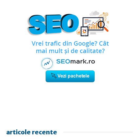
articole recente