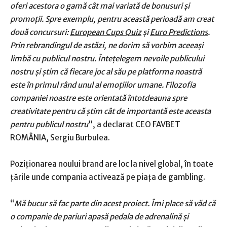
oferi acestora o gamă cât mai variată de bonusuri și
promoții. Spre exemplu, pentru această perioadă am creat
două concursuri:
European Cups Quiz
și
Euro Predictions
.
Prin rebrandingul de astăzi, ne dorim să vorbim aceeași
limbă cu publicul nostru. Întețelegem nevoile publicului
nostru și știm că fiecare joc al său pe platforma noastră
este în primul rând unul al emoțiilor umane. Filozofia
companiei noastre este orientată întotdeauna spre
creativitate pentru că știm cât de importantă este aceasta
pentru publicul nostru
”, a declarat CEO FAVBET
ROMÂNIA, Sergiu Burbulea.
Poziționarea noului brand are loc la nivel global, în toate
țările unde compania activează pe piața de gambling.
“
Mă bucur să fac parte din acest proiect. Îmi place să văd că
o companie de pariuri apasă pedala de adrenalină și