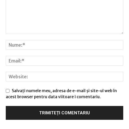
Salvați numele meu, adresa de e-mail și site-ul web în
acest browser pentru data viitoare i comentariu.