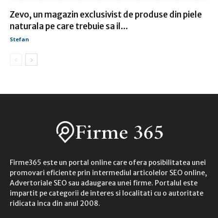
Zevo, un magazin exclusivist de produse din piele
naturala pe care trebuie sa il...
Stefan
Firme365 este un portal online care ofera posibilitatea unei
promovari eficiente prin intermediul articolelor SEO online,
Advertoriale SEO sau adaugarea unei firme. Portalul este
impartit pe categorii de interes si localitati cu o autoritate
ridicata inca din anul 2008.