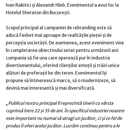
Ivan Rakitici și Alexandr Hleb. Evenimentul a avut loc la
Hotelul Sheraton din București.
Scopul principal al campaniei de rebranding este să
aducă Favbet mai aproape de realitățile pieței și de
percepția societății. De asemenea, acest eveniment vine
în completarea obiectivului setat pentru următorii ani:
compania să fie una care operează pur în industria
divertismentului, oferind clienților emoții și trăiri unice
alături de preferații lor din teren. Evenimentul își
propune să întinerească marca, să o modernizeze, să
devină mai interesantă și mai diversificată.
„
Publicul nostru principal îl reprezintă tinerii cu vârsta
cuprinsă între 22 și 35 de ani. În specificul industriei noastre
este important nu numai să atragi un jucător, ci și ce fel de
produs îi oferi acelui jucător. Lucrăm continuu pentru a le