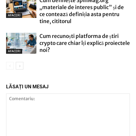
Cum definește SpinMag.org
„materiale de interes public” și de
ce contează definiția asta pentru
AFACERI
tine, cititorul
Cum recunoști platforma de știri
crypto care chiar îți explică proiectele
noi?
AFACERI
LĂSAȚI UN MESAJ