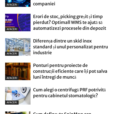
companiei
AFACERI
Erori de stoc, picking greșit și timp
pierdut? Optimall WMS te ajută să
automatizezi procesele din depozit
AFACERI
Diferența dintre un skid inox
standard și unul personalizat pentru
industrie
AFACERI
Ponturi pentru proiecte de
construcții eficiente care îți pot salva
luni întregi de muncă
AFACERI
Cum alegi o centrifugă PRF potrivită
pentru cabinetul stomatologic?
AFACERI