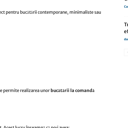
Ca
ect pentru bucătării contemporane, minimaliste sau
T
e
da
 ce permite realizarea unor
bucătării la comandă
. Acest lucru înseamnă că poți avea: