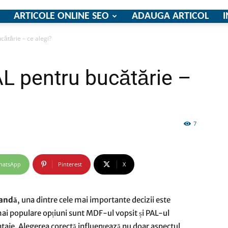
ARTICOLE ONLINE SEO
ADAUGA ARTICOL
I
cătărie – ce alegi?
firme
L pentru bucătărie –
7
si
hatsApp
Pinterest
X
comunicate
mandă
, una dintre cele mai importante decizii este
mai populare opțiuni sunt MDF-ul vopsit și PAL-ul
taje. Alegerea corectă influențează nu doar aspectul