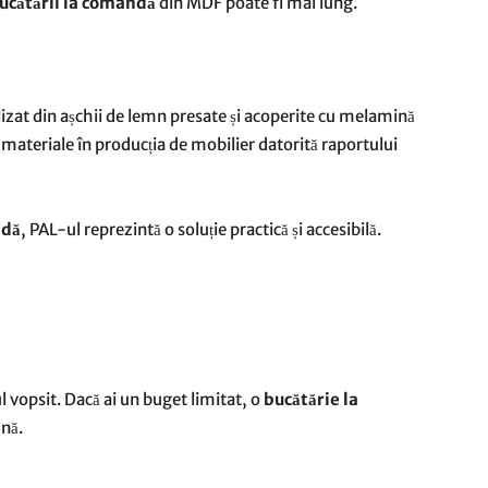
ucătării la comandă
din MDF poate fi mai lung.
izat din așchii de lemn presate și acoperite cu melamină
e materiale în producția de mobilier datorită raportului
ndă
, PAL-ul reprezintă o soluție practică și accesibilă.
vopsit. Dacă ai un buget limitat, o
bucătărie la
ună.