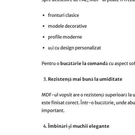
fronturi clasice
modele decorative
profile moderne
uși cu design personalizat
Pentru o
bucătărie la comandă
cu aspect sof
Rezistență mai bună la umiditate
MDF-ul vopsit are o rezistență superioară la
este finisat corect. Într-o bucătărie, unde ab
important.
Îmbinări și muchii elegante