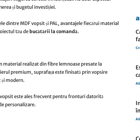
inerea și bugetul investiției.
a
de
țele dintre MDF vopsit și PAL, avantajele fiecărui material
roiectul tău de
bucătării la comandă
.
C
f
Cr
presa
material realizat din fibre lemnoase presate la
E
lierul premium, suprafața este finisată prin vopsire
c
t și modern.
Al
vopsit este ales frecvent pentru fronturi datorită
I
e de personalizare.
î
Al
C