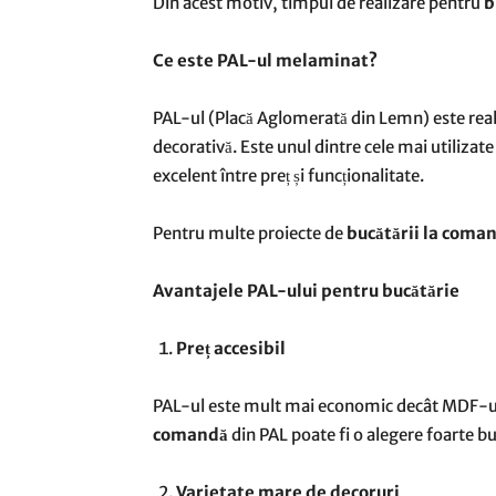
Din acest motiv, timpul de realizare pentru
b
Ce este PAL-ul melaminat?
PAL-ul (Placă Aglomerată din Lemn) este real
decorativă. Este unul dintre cele mai utilizat
excelent între preț și funcționalitate.
Pentru multe proiecte de
bucătării la coma
Avantajele PAL-ului pentru bucătărie
Preț accesibil
PAL-ul este mult mai economic decât MDF-ul 
comandă
din PAL poate fi o alegere foarte b
Varietate mare de decoruri