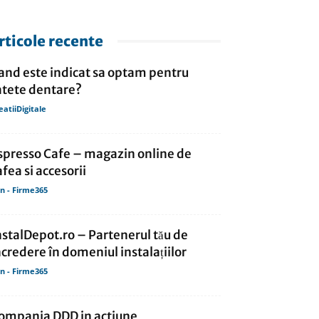
rticole recente
and este indicat sa optam pentru
atete dentare?
eatiiDigitale
spresso Cafe – magazin online de
afea si accesorii
in - Firme365
nstalDepot.ro – Partenerul tău de
ncredere în domeniul instalațiilor
in - Firme365
ompania DDD in actiune