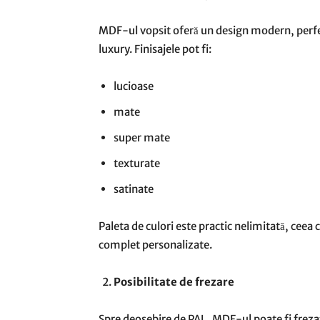
MDF-ul vopsit oferă un design modern, perf
luxury. Finisajele pot fi:
lucioase
mate
super mate
texturate
satinate
Paleta de culori este practic nelimitată, ceea
complet personalizate.
Posibilitate de frezare
Spre deosebire de PAL, MDF-ul poate fi frezat