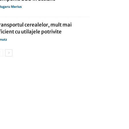
lugaru Marius
ransportul cerealelor, mult mai
ficient cu utilajele potrivite
nutz