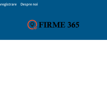
nregistrare
Despre noi
Firme
365,
Catalog