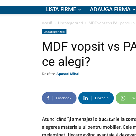
LISTA FIRME
ADAUGA FIRMA
Acasă
Uncategorized
MDF vopsit vs PAL pentru bu
Uncategorized
MDF vopsit vs PA
ce alegi?
De către
Apostol Mihai
-
Facebook
Linkedin
W
Atunci când îți amenajezi o
bucătărie la co
alegerea materialului pentru mobilier. Cele 
melaminat, fiecare având avantaje și dezavan