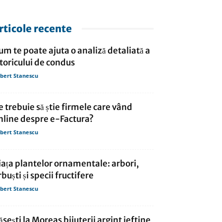
rticole recente
um te poate ajuta o analiză detaliată a
storicului de condus
bert Stanescu
e trebuie să știe firmele care vând
nline despre e-Factura?
bert Stanescu
iața plantelor ornamentale: arbori,
rbuști și specii fructifere
bert Stanescu
ăsești la Moreas bijuterii argint ieftine