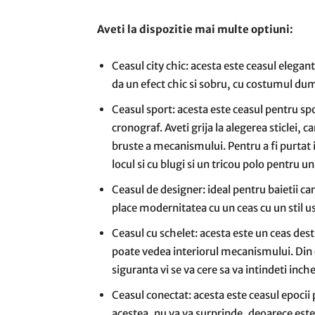
Aveti la dispozitie mai multe optiuni:
Ceasul city chic: acesta este ceasul elegant
da un efect chic si sobru, cu costumul dum
Ceasul sport: acesta este ceasul pentru spor
cronograf. Aveti grija la alegerea sticlei, c
bruste a mecanismului. Pentru a fi purtat i
locul si cu blugi si un tricou polo pentru un 
Ceasul de designer: ideal pentru baietii car
place modernitatea cu un ceas cu un stil uso
Ceasul cu schelet: acesta este un ceas destu
poate vedea interiorul mecanismului. Din 
siguranta vi se va cere sa va intindeti inch
Ceasul conectat: acesta este ceasul epocii 
acestea, nu va va surprinde, deoarece este