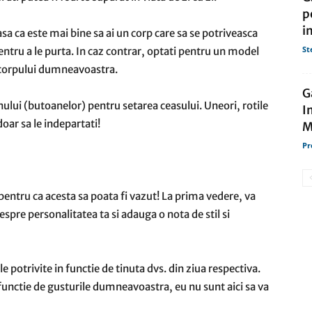
p
i
a ca este mai bine sa ai un corp care sa se potriveasca
St
entru a le purta. In caz contrar, optati pentru un model
e corpului dumneavoastra.
G
ului (butoanelor) pentru setarea ceasului. Uneori, rotile
I
doar sa le indepartati!
M
Pr
 pentru ca acesta sa poata fi vazut! La prima vedere, va
despre personalitatea ta si adauga o nota de stil si
e potrivite in functie de tinuta dvs. din ziua respectiva.
 functie de gusturile dumneavoastra, eu nu sunt aici sa va