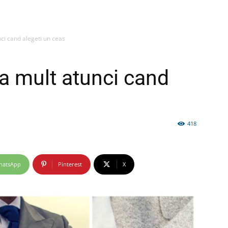
ci cand alegeti un ceas
firme
ea mult atunci cand
418
si
hatsApp
Pinterest
X
comunicate