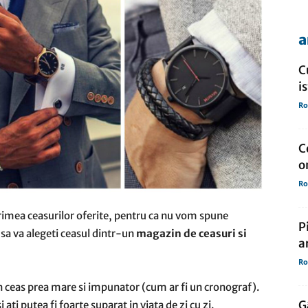
a
de
C
i
Ro
presa
C
o
Ro
 marimea ceasurilor oferite, pentru ca nu vom spune
P
 sa va alegeti ceasul dintr-un
magazin de ceasuri si
a
Ro
un ceas prea mare si impunator (cum ar fi un cronograf).
G
ati putea fi foarte suparat in viata de zi cu zi.