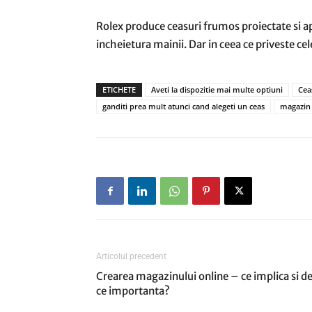
Rolex produce ceasuri frumos proiectate si ap
incheietura mainii. Dar in ceea ce priveste cel
ETICHETE
Aveti la dispozitie mai multe optiuni
Cea
ganditi prea mult atunci cand alegeti un ceas
magazin d
Articolul precedent
Crearea magazinului online – ce implica si d
ce importanta?