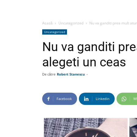
Acasă
Uncategorized
Nu va ganditi prea mult atun
Uncategorized
Nu va ganditi pr
alegeti un ceas
De către
Robert Stanescu
-
Facebook
Linkedin
W