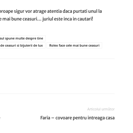
roape sigur vor atrage atentia daca purtati unul la
e mai bune ceasuri… juriul este inca in cautari!
sul spune multe despre tine
e ceasuri si bijuterii de lux
Rolex face cele mai bune ceasuri
Articolul următor
e
Faria – covoare pentru intreaga casa