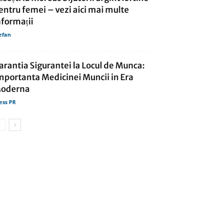
entru femei – vezi aici mai multe
nformații
efan
arantia Sigurantei la Locul de Munca:
mportanta Medicinei Muncii in Era
oderna
ess PR