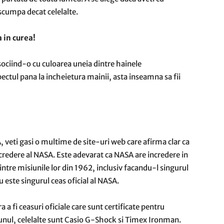
scumpa decat celelalte.
a in curea!
sociind-o cu culoarea uneia dintre hainele
ectul pana la incheietura mainii, asta inseamna sa fii
A, veti gasi o multime de site-uri web care afirma clar ca
redere al NASA. Este adevarat ca NASA are incredere in
tre misiunile lor din 1962, inclusiv facandu-l singurul
u este singurul ceas oficial al NASA.
 a fi ceasuri oficiale care sunt certificate pentru
unul, celelalte sunt Casio G-Shock si Timex Ironman.