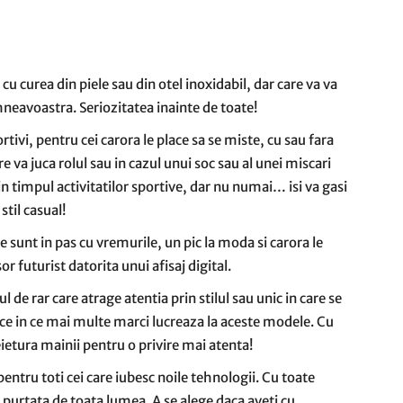
 cu curea din piele sau din otel inoxidabil, dar care va va
neavoastra. Seriozitatea inainte de toate!
tivi, pentru cei carora le place sa se miste, cu sau fara
are va juca rolul sau in cazul unui soc sau al unei miscari
n timpul activitatilor sportive, dar nu numai… isi va gasi
stil casual!
e sunt in pas cu vremurile, un pic la moda si carora le
r futurist datorita unui afisaj digital.
l de rar care atrage atentia prin stilul sau unic in care se
ce in ce mai multe marci lucreaza la aceste modele. Cu
eietura mainii pentru o privire mai atenta!
pentru toti cei care iubesc noile tehnologii. Cu toate
 purtata de toata lumea. A se alege daca aveti cu