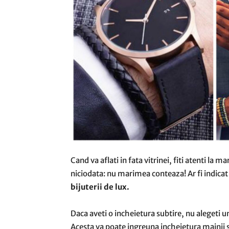
Cand va aflati in fata vitrinei, fiti atenti la
niciodata: nu marimea conteaza! Ar fi indicat
bijuterii de lux
.
Daca aveti o incheietura subtire, nu alegeti 
Acesta va poate ingreuna incheietura mainii si 