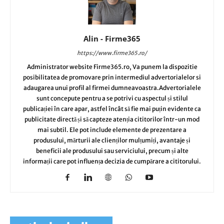
Alin - Firme365
https://www.firme365.ro/
Administrator website Firme365.ro, Va punem la dispozitie
posibilitatea de promovare prin intermediul advertorialelor si
adaugarea unui profil al firmei dumneavoastra.Advertorialele
sunt concepute pentru a se potrivi cu aspectul și stilul
publicației în care apar, astfel încât să fie mai puțin evidente ca
publicitate directă și să capteze atenția cititorilor într-un mod
mai subtil. Ele pot include elemente de prezentare a
produsului, mărturii ale clienților mulțumiți, avantaje și
beneficii ale produsului sau serviciului, precum și alte
informații care pot influența decizia de cumpărare a cititorului.