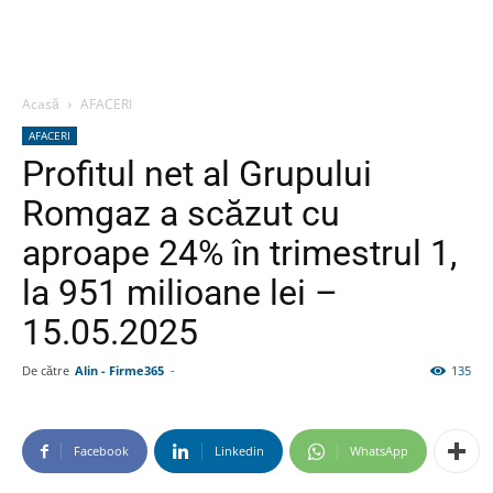
Acasă
AFACERI
AFACERI
Profitul net al Grupului
Romgaz a scăzut cu
aproape 24% în trimestrul 1,
la 951 milioane lei –
15.05.2025
De către
Alin - Firme365
-
135
Facebook
Linkedin
WhatsApp