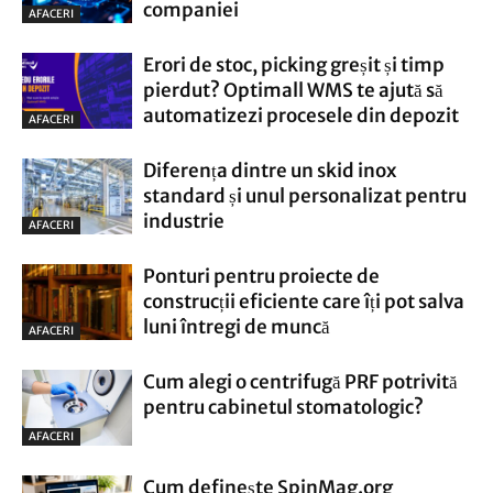
companiei
AFACERI
Erori de stoc, picking greșit și timp
pierdut? Optimall WMS te ajută să
automatizezi procesele din depozit
AFACERI
Diferența dintre un skid inox
standard și unul personalizat pentru
industrie
AFACERI
Ponturi pentru proiecte de
construcții eficiente care îți pot salva
luni întregi de muncă
AFACERI
Cum alegi o centrifugă PRF potrivită
pentru cabinetul stomatologic?
AFACERI
Cum definește SpinMag.org