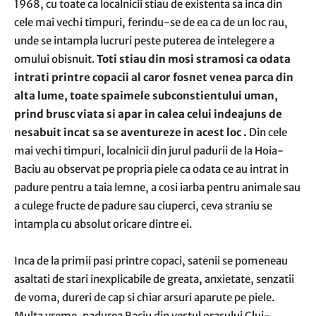
1968, cu toate ca localnicii stiau de existenta sa inca din
cele mai vechi timpuri, ferindu-se de ea ca de un loc rau,
unde se intampla lucruri peste puterea de intelegere a
omului obisnuit.
Toti stiau din mosi stramosi ca odata
intrati printre copacii al caror fosnet venea parca din
alta lume, toate spaimele subconstientului uman,
prind brusc viata si apar in calea celui indeajuns de
nesabuit incat sa se aventureze in acest loc .
Din cele
mai vechi timpuri, localnicii din jurul padurii de la Hoia-
Baciu au observat pe propria piele ca odata ce au intrat in
padure pentru a taia lemne, a cosi iarba pentru animale sau
a culege fructe de padure sau ciuperci, ceva straniu se
intampla cu absolut oricare dintre ei.
Inca de la primii pasi printre copaci, satenii se pomeneau
asaltati de stari inexplicabile de greata, anxietate, senzatii
de voma, dureri de cap si chiar arsuri aparute pe piele.
Multa vreme, padurea Baciu din vestul orasului Cluj-