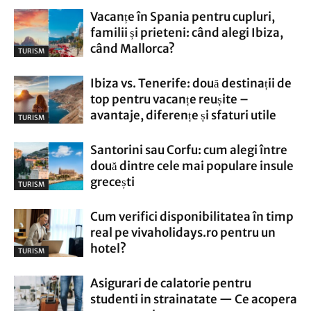
Vacanțe în Spania pentru cupluri,
familii și prieteni: când alegi Ibiza,
când Mallorca?
TURISM
Ibiza vs. Tenerife: două destinații de
top pentru vacanțe reușite –
avantaje, diferențe și sfaturi utile
TURISM
Santorini sau Corfu: cum alegi între
două dintre cele mai populare insule
grecești
TURISM
Cum verifici disponibilitatea în timp
real pe vivaholidays.ro pentru un
hotel?
TURISM
Asigurari de calatorie pentru
studenti in strainatate — Ce acopera