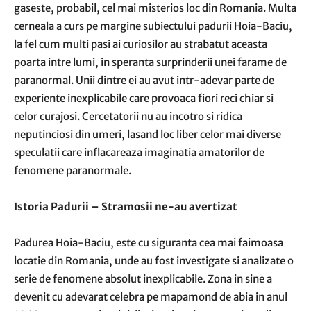
gaseste, probabil, cel mai misterios loc din Romania. Multa
cerneala a curs pe margine subiectului padurii Hoia-Baciu,
la fel cum multi pasi ai curiosilor au strabatut aceasta
poarta intre lumi, in speranta surprinderii unei farame de
paranormal. Unii dintre ei au avut intr-adevar parte de
experiente inexplicabile care provoaca fiori reci chiar si
celor curajosi. Cercetatorii nu au incotro si ridica
neputinciosi din umeri, lasand loc liber celor mai diverse
speculatii care inflacareaza imaginatia amatorilor de
fenomene paranormale.
Istoria Padurii – Stramosii ne-au avertizat
Padurea Hoia-Baciu, este cu siguranta cea mai faimoasa
locatie din Romania, unde au fost investigate si analizate o
serie de fenomene absolut inexplicabile. Zona in sine a
devenit cu adevarat celebra pe mapamond de abia in anul