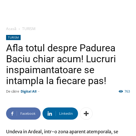
Acasă
TURISM
TURISM
Afla totul despre Padurea
Baciu chiar acum! Lucruri
inspaimantatoare se
intampla la fiecare pas!
De către
Digital All
-
763
Facebook
Linkedin
Undeva in Ardeal, intr-o zona aparent atemporala, se