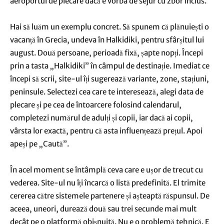
aeroportul de plecare dacă e vorba de sejur cu zbor inclus.
Hai să luăm un exemplu concret. Să spunem că plănuiești o
vacanță în Grecia, undeva în Halkidiki, pentru sfârșitul lui
august. Două persoane, perioadă fixă, șapte nopți. Începi
prin a tasta „Halkidiki” în câmpul de destinație. Imediat ce
începi să scrii, site-ul îți sugerează variante, zone, stațiuni,
peninsule. Selectezi cea care te interesează, alegi data de
plecare și pe cea de întoarcere folosind calendarul,
completezi numărul de adulți și copii, iar dacă ai copii,
vârsta lor exactă, pentru că asta influențează prețul. Apoi
apeși pe „Caută”.
În acel moment se întâmplă ceva care e ușor de trecut cu
vederea. Site-ul nu îți încarcă o listă predefinită. El trimite
cererea către sistemele partenere și așteaptă răspunsul. De
aceea, uneori, durează două sau trei secunde mai mult
decât pe o platformă obișnuită. Nu e o problemă tehnică. E