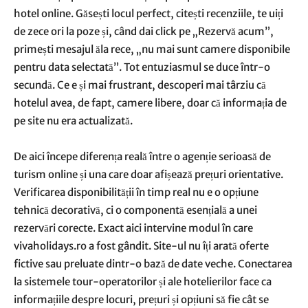
hotel online. Găsești locul perfect, citești recenziile, te uiți
de zece ori la poze și, când dai click pe „Rezervă acum”,
primești mesajul ăla rece, „nu mai sunt camere disponibile
pentru data selectată”. Tot entuziasmul se duce într-o
secundă. Ce e și mai frustrant, descoperi mai târziu că
hotelul avea, de fapt, camere libere, doar că informația de
pe site nu era actualizată.
De aici începe diferența reală între o agenție serioasă de
turism online și una care doar afișează prețuri orientative.
Verificarea disponibilității în timp real nu e o opțiune
tehnică decorativă, ci o componentă esențială a unei
rezervări corecte. Exact aici intervine modul în care
vivaholidays.ro a fost gândit. Site-ul nu îți arată oferte
fictive sau preluate dintr-o bază de date veche. Conectarea
la sistemele tour-operatorilor și ale hotelierilor face ca
informațiile despre locuri, prețuri și opțiuni să fie cât se