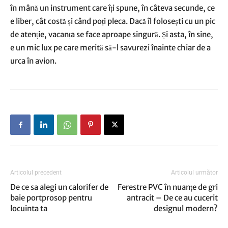
în mână un instrument care îți spune, în câteva secunde, ce
e liber, cât costă și când poți pleca. Dacă îl folosești cu un pic
de atenție, vacanța se face aproape singură. Și asta, în sine,
e un mic lux pe care merită să-l savurezi înainte chiar de a
urca în avion.
Articolul precedent
Articolul următor
De ce sa alegi un calorifer de
Ferestre PVC în nuanțe de gri
baie portprosop pentru
antracit – De ce au cucerit
locuinta ta
designul modern?