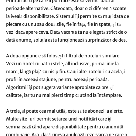
Primul lucru pe care îl poți face este să verifici dacă ai
perioade alternative. Câteodată, doar o zi diferență scoate
la iveală disponibilitate. Sistemul îți permite să muți data de
plecare cu unu sau două zile, fie în față, fie în spate, și să
vezi dacă apare ceva. Dacă vacanța ta nu e legată strict de o
dată anume, soluția asta funcționează surprinzător de des.
A doua opțiune e să folosești filtrul de hoteluri similare.
Vezi un hotel cu patru stele, all inclusive, prima linie la
mare, lângă plajă cu nisip fin. Cauți alte hoteluri cu același
profil în aceeași stațiune, pentru aceeași perioadă.
Algoritmii îți pot sugera variante apropiate ca preț și
calitate, iar tu nu mai pierzi timp căutând la întâmplare.
A treia, și poate cea mai utilă, este să te abonezi la alerte.
Multe site-uri permit setarea unei notificări care îți
semnalează când apare disponibilitate pentru o anumită
combinație. Așa, dacă cineva anulează rezervarea pe care o