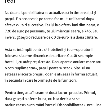
real
Nu doar disponibilitatea se actualizează în timp real, ci și
prețul. E o observație pe care o fac mulți utilizatori după
câteva căutări succesive. Te uiți la o ofertă luni dimineața, e
720 de euro pe persoană, te uiți miercuri seara, e 745. Sau
invers, găsești o reducere de 60 de euro la a doua căutare.
Asta se întâmplă pentru că hotelierii și tour-operatorii
folosesc sisteme dinamice de tarifare. Cu cât se umple
hotelul, cu atât prețul crește. Dacă apare o anulare mare sau
o cotă suplimentară, prețul poate să scadă. Site-ul nu
setează el aceste prețuri, doar le afișează în forma actuală,
în secunda în care le primește de la furnizori.
Pentru tine, asta înseamnă două lucruri practice. Primul,
dacă găsești o ofertă bună, nu lăsa decizia să se
prelungească săptămâni întregi. Disponibilitatea și prețul pe