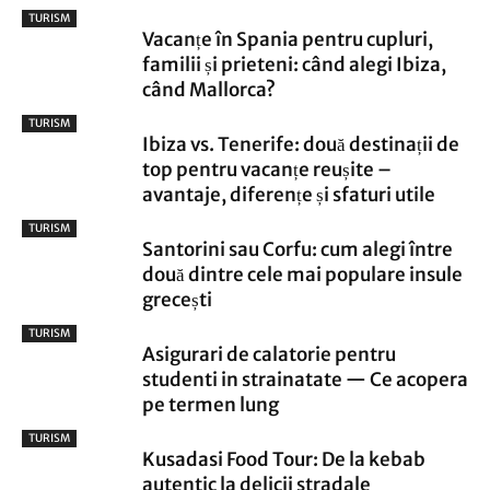
TURISM
Vacanțe în Spania pentru cupluri,
familii și prieteni: când alegi Ibiza,
când Mallorca?
TURISM
Ibiza vs. Tenerife: două destinații de
top pentru vacanțe reușite –
avantaje, diferențe și sfaturi utile
TURISM
Santorini sau Corfu: cum alegi între
două dintre cele mai populare insule
grecești
TURISM
Asigurari de calatorie pentru
studenti in strainatate — Ce acopera
pe termen lung
TURISM
Kusadasi Food Tour: De la kebab
autentic la delicii stradale