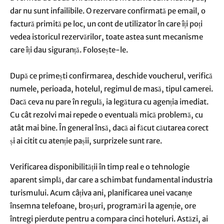
dar nu sunt infailibile. O rezervare confirmată pe email, o
factură primită pe loc, un cont de utilizator în care îți poți
vedea istoricul rezervărilor, toate astea sunt mecanisme
care îți dau siguranță. Folosește-le.
După ce primești confirmarea, deschide voucherul, verifică
numele, perioada, hotelul, regimul de masă, tipul camerei.
Dacă ceva nu pare în regulă, ia legătura cu agenția imediat.
Cu cât rezolvi mai repede o eventuală mică problemă, cu
atât mai bine. În general însă, dacă ai făcut căutarea corect
și ai citit cu atenție pașii, surprizele sunt rare.
Verificarea disponibilității în timp real e o tehnologie
aparent simplă, dar care a schimbat fundamental industria
turismului. Acum câțiva ani, planificarea unei vacanțe
însemna telefoane, broșuri, programări la agenție, ore
întregi pierdute pentru a compara cinci hoteluri. Astăzi, ai