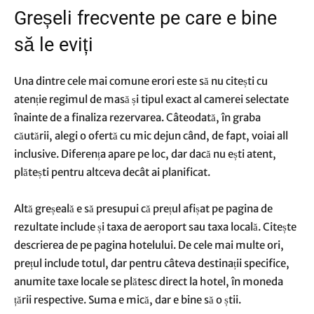
Greșeli frecvente pe care e bine
să le eviți
Una dintre cele mai comune erori este să nu citești cu
atenție regimul de masă și tipul exact al camerei selectate
înainte de a finaliza rezervarea. Câteodată, în graba
căutării, alegi o ofertă cu mic dejun când, de fapt, voiai all
inclusive. Diferența apare pe loc, dar dacă nu ești atent,
plătești pentru altceva decât ai planificat.
Altă greșeală e să presupui că prețul afișat pe pagina de
rezultate include și taxa de aeroport sau taxa locală. Citește
descrierea de pe pagina hotelului. De cele mai multe ori,
prețul include totul, dar pentru câteva destinații specifice,
anumite taxe locale se plătesc direct la hotel, în moneda
țării respective. Suma e mică, dar e bine să o știi.