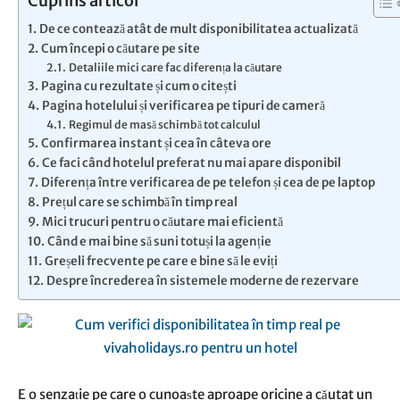
Cuprins articol
De ce contează atât de mult disponibilitatea actualizată
Cum începi o căutare pe site
Detaliile mici care fac diferența la căutare
Pagina cu rezultate și cum o citești
Pagina hotelului și verificarea pe tipuri de cameră
Regimul de masă schimbă tot calculul
Confirmarea instant și cea în câteva ore
Ce faci când hotelul preferat nu mai apare disponibil
Diferența între verificarea de pe telefon și cea de pe laptop
Prețul care se schimbă în timp real
Mici trucuri pentru o căutare mai eficientă
Când e mai bine să suni totuși la agenție
Greșeli frecvente pe care e bine să le eviți
Despre încrederea în sistemele moderne de rezervare
E o senzație pe care o cunoaște aproape oricine a căutat un