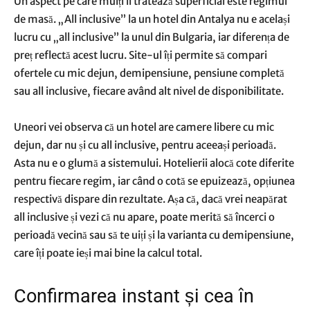
Un aspect pe care mulți îl tratează superficial este regimul
de masă. „All inclusive” la un hotel din Antalya nu e același
lucru cu „all inclusive” la unul din Bulgaria, iar diferența de
preț reflectă acest lucru. Site-ul îți permite să compari
ofertele cu mic dejun, demipensiune, pensiune completă
sau all inclusive, fiecare având alt nivel de disponibilitate.
Uneori vei observa că un hotel are camere libere cu mic
dejun, dar nu și cu all inclusive, pentru aceeași perioadă.
Asta nu e o glumă a sistemului. Hotelierii alocă cote diferite
pentru fiecare regim, iar când o cotă se epuizează, opțiunea
respectivă dispare din rezultate. Așa că, dacă vrei neapărat
all inclusive și vezi că nu apare, poate merită să încerci o
perioadă vecină sau să te uiți și la varianta cu demipensiune,
care îți poate ieși mai bine la calcul total.
Confirmarea instant și cea în