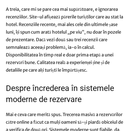
A treia, care mi se pare cea mai supărătoare, e ignorarea
recenziilor. Site-ul afișează părerile turiștilor care au stat la
hotel. Recenziile recente, mai ales cele din ultimele șase
luni, îți spun cum arată hotelul „pe viu”, nu doar în pozele
de prezentare. Dacă vezi două sau trei recenzii care
semnalează aceeași problemă, ia-o în calcul.
Disponibilitatea în timp real e doar prima etapă a unei
rezervări bune. Calitatea reală a experienței ține și de
detaliile pe care alți turiști le împărtășesc.
Despre încrederea în sistemele
moderne de rezervare
Mai e ceva care merită spus. Trecerea masivă a rezervărilor
către online a făcut ca mulți oameni să-și piardă obiceiul de
a verifica de două ori. Sistemele moderne sunt fiabile, da,