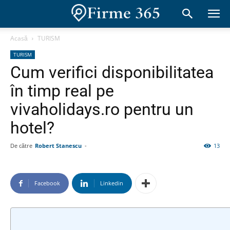
Acasă
TURISM
TURISM
Cum verifici disponibilitatea
în timp real pe
vivaholidays.ro pentru un
hotel?
De către
Robert Stanescu
-
13
Facebook
Linkedin