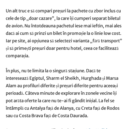
Un alt truc e să compari prețuri la pachete cu zbor inclus cu
cele de tip „doar cazare”, la care îți cumperi separat biletul
de avion. Nu întotdeauna pachetul iese mai ieftin, mai ales
dacă ai cum să prinzi un bilet în promoție la o linie low cost.
Iar pe site, ai opțiunea să selectezi varianta „fără transport”
și să primești prețuri doar pentru hotel, ceea ce facilitează
comparația.
În plus, nu te limita la o singură stațiune. Dacă te
interesează Egiptul, Sharm el Sheikh, Hurghada și Marsa
Alam au profiluri diferite și prețuri diferite pentru aceeași
perioadă. Câteva minute de explorare în zonele vecine îți
pot arăta oferte la care nu te-ai fi gândit inițial. La fel se
întâmplă cu Antalya față de Alanya, cu Creta față de Rodos
sau cu Costa Brava față de Costa Daurada.