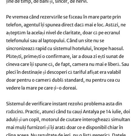
ține de timp, de bani și, sincer, de nervi.
Pe vremea când rezervările se făceau în mare parte prin
telefon, agentul îți spunea direct dacă mai e loc. Astăzi, ne
așteptăm la același nivel de claritate, doar că pe ecranul
telefonului sau al laptopului. Când un site nu se
sincronizează rapid cu sistemul hotelului, începe haosul.
Plătești, primești o confirmare, iar a doua zi ești sunat de
cineva care îți spune că, de fapt, camera nu mai e liberă. Sau
pleci în destinație și descoperi că tariful afișat era valabil
doar pentru o cameră dublă standard, nu pentru cea cu
vedere la mare pe care ți-o doreai.
Sistemul de verificare instant rezolvă problema asta din
rădăcină. Practic, atunci când tu cauți Antalya pe 14 iulie, doi
adulți și un copil, motorul de căutare interoghează simultan
mai mulți furnizori și îți arată doar ce e disponibil chiar în
clipa aceea. Nu rezultate de ieri, nu o listă generică. Datele