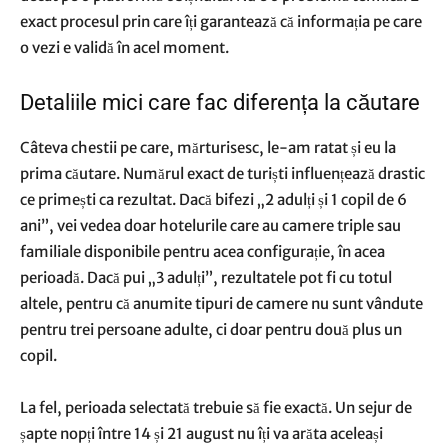
exact procesul prin care îți garantează că informația pe care
o vezi e validă în acel moment.
Detaliile mici care fac diferența la căutare
Câteva chestii pe care, mărturisesc, le-am ratat și eu la
prima căutare. Numărul exact de turiști influențează drastic
ce primești ca rezultat. Dacă bifezi „2 adulți și 1 copil de 6
ani”, vei vedea doar hotelurile care au camere triple sau
familiale disponibile pentru acea configurație, în acea
perioadă. Dacă pui „3 adulți”, rezultatele pot fi cu totul
altele, pentru că anumite tipuri de camere nu sunt vândute
pentru trei persoane adulte, ci doar pentru două plus un
copil.
La fel, perioada selectată trebuie să fie exactă. Un sejur de
șapte nopți între 14 și 21 august nu îți va arăta aceleași