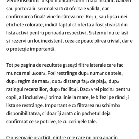
Verde înseamnă disponibilitate confirmată instant. Galben
sau portocaliu semnalează că oferta e validă, dar
confirmarea finală vine în câteva ore. Roșu, sau lipsa unei
etichete colorate, indică faptul că oferta a fost ștearsă din
lista activă pentru perioada respectivă. Sistemul nu te lasă
să rezervi un loc inexistent, ceea ce poate părea trivial, dar e
o protecție importantă.
Tot pe pagina de rezultate găsești filtre laterale care fac
munca mai ușoară. Poți restrânge după număr de stele,
după regim de masă, după distanța față de plajă, după
ratingul recenziilor, după facilități. Dacă vrei piscină pentru
copii, all inclusive și prima linie la mare, le bifezi pe rând și
lista se restrânge. Important e că filtrarea nu schimbă
disponibilitatea, ci doar îți arată din pachetul deja
confirmat ce se potrivește cu cerințele tale.
O observație practică, dintre cele care nu prea apar în