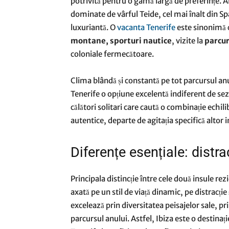
potrivită pentru o gamă largă de preferințe. A
dominate de vârful Teide, cel mai înalt din S
luxuriantă. O
vacanta Tenerife
este sinonimă c
montane, sporturi nautice
, vizite la
parcur
coloniale fermecătoare.
Clima blândă și constantă pe tot parcursul a
Tenerife o opțiune excelentă indiferent de sezo
călători solitari care caută o combinație echili
autentice, departe de agitația specifică altor i
Diferențe esențiale: distra
Principala distincție între cele două insule rez
axată pe un stil de viață dinamic, pe distracți
excelează prin diversitatea peisajelor sale, prin
parcursul anului. Astfel, Ibiza este o destinați