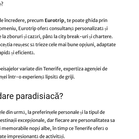
e?
 de încredere, precum
Eurotrip
, te poate ghida prin
 domeniu, Eurotrip oferă consultanță personalizată și
la zboruri și cazări, până la city break-uri și chartere.
aceștia reușesc să trieze cele mai bune opțiuni, adaptate
apidă și eficientă.
 peisajelor variate din Tenerife, expertiza agenției de
i într-o experiență lipsită de griji.
dare paradisiacă?
ele din urmă, la preferințele personale și la tipul de
estinații excepționale, dar fiecare are personalitatea sa
și memorabile nopți albe, în timp ce Tenerife oferă o
ate impresionantă de activități.