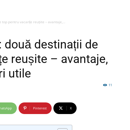
e top pentru vacanțe reușite – avantaje,...
firme
: două destinații de
e reușite – avantaje,
i utile
si
11
hatsApp
Pinterest
X
comunicate