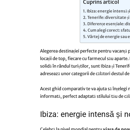
Cuprins articol
Ibiza: energie intensă ș
Tenerife: diversitate ș
Diferențe esențiale: di
Cum alegi corect: sfatu
Vârtej de energie sau 
Alegerea destinației perfecte pentru vacanță p
locații de top, fiecare cu farmecul său aparte.
solidă în rândul turiștilor, sunt Ibiza și Ten
adresează unor categorii de călători destul de 
Acest ghid comparativ te va ajuta să înțelegi m
informată, perfect adaptată stilului tău de căl
Ibiza: energie intensă și n
Celebră la nivel mondial pentru
viața de noa