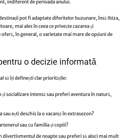
ant, indiferent de perioada anului.
estinații pot fi adaptate diferitelor buzunare, însă Ibiza,
itoare, mai ales în ceea ce privește cazarea și
 oferă, în general, o varietate mai mare de opțiuni de
pentru o decizie informată
 să îți definești clar prioritățile:
și socializare intensă sau preferi aventura în natură,
ra sau ești deschis la o vacanță în extrasezon?
artenerul sau cu familia și copiii?
în divertismentul de noapte sau preferi să aloci mai mult