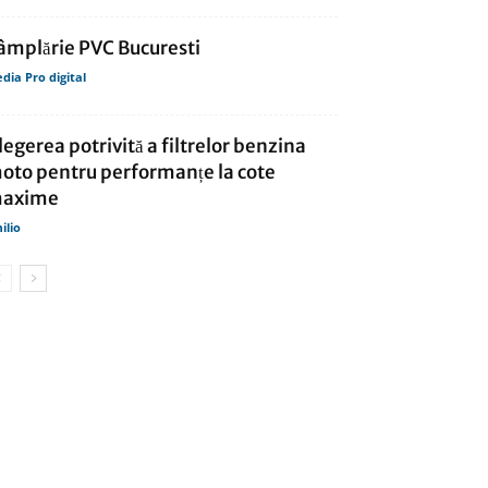
âmplărie PVC Bucuresti
dia Pro digital
legerea potrivită a filtrelor benzina
oto pentru performanțe la cote
axime
ilio