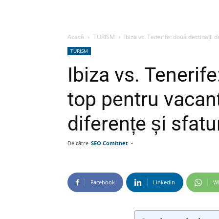
Acasă
TURISM
Ibiza vs. Tenerife: două destinații d
TURISM
Ibiza vs. Tenerife
top pentru vacanț
diferențe și sfatur
De către
SEO Comitnet
-
Facebook
Linkedin
W