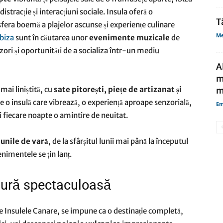
distracție și interacțiuni sociale. Insula oferă o
T
era boemă a plajelor ascunse și experiențe culinare
Me
biza
sunt în căutarea unor
evenimente muzicale
de
zori și oportunități de a socializa într-un mediu
A
m
mai liniștită, cu
sate pitorești, piețe de artizanat și
m
te o insulă care vibrează, o experiență aproape senzorială,
Em
i fiecare noapte o amintire de neuitat.
lunile de vară
, de la sfârșitul lunii mai până la începutul
nimentele se țin lanț.
atură spectaculoasă
re Insulele Canare, se impune ca o destinație completă,