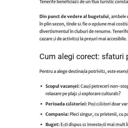
Tenerife beneficiază de un flux turistic const
Din punct de vedere al bugetului
, ambele d
în plin sezon, tinde să fie o opțiune mai costis
divertismentul în cluburi de renume. Tenerife
cazare și de activități la prețuri mai accesibile.
Cum alegi corect: sfaturi 
Pentru a alege destinația potrivită, este esențial
Scopul vacanței:
Cauți petreceri non-stop 
relaxare pe plajă și explorare culturală?
Perioada călătoriei:
Poți călători doar va
Compania:
Pleci singur, cu prietenii, cu p
Buget:
Ești dispus să investești mai mult 