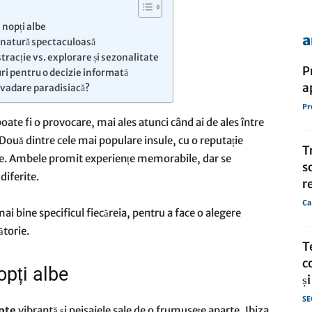
i nopți albe
a
i natură spectaculoasă
de
stracție vs. explorare și sezonalitate
P
ri pentru o decizie informată
a
evadare paradisiacă?
Pr
oate fi o provocare, mai ales atunci când ai de ales între
 Două dintre cele mai populare insule, cu o reputație
presa
T
erife. Ambele promit experiențe memorabile, dar se
s
diferite.
r
Ca
ai bine specificul fiecăreia, pentru a face o alegere
ătorie.
T
c
opți albe
ș
SE
pte
vibrantă și peisajele sale de o frumusețe aparte, Ibiza