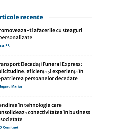
rticole recente
romoveaza-ti afacerile cu steaguri
personalizate
ess PR
ransport Decedați Funeral Express:
olicitudine, eficiență și experiență în
epatrierea persoanelor decedate
lugaru Marius
endințe în tehnologie care
onsolidează conectivitatea în business
i societate
O Comitnet