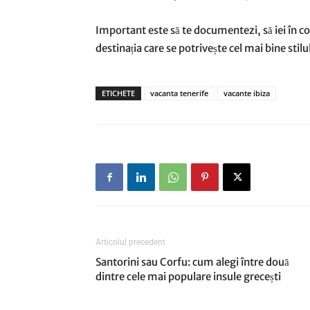
Important este să te documentezi, să iei în con
destinația care se potrivește cel mai bine stilul
ETICHETE
vacanta tenerife
vacante ibiza
Articolul precedent
Santorini sau Corfu: cum alegi între două
dintre cele mai populare insule grecești