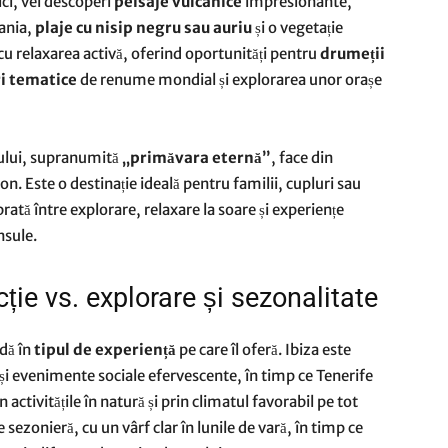
ici, vei descoperi
peisaje vulcanice
impresionante,
pania,
plaje cu nisip negru sau auriu
și o vegetație
u relaxarea activă, oferind oportunități pentru
drumeții
i tematice
de renume mondial și explorarea unor orașe
nului, supranumită
„primăvara eternă”
, face din
n. Este o destinație ideală pentru familii, cupluri sau
brată între explorare, relaxare la soare și experiențe
nsule.
cție vs. explorare și sezonalitate
idă în
tipul de experiență
pe care îl oferă. Ibiza este
e și evenimente sociale efervescente, în timp ce Tenerife
 activitățile în natură și prin climatul favorabil pe tot
e sezonieră, cu un vârf clar în lunile de vară, în timp ce