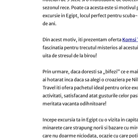
sezonul rece. Poate ca acesta este si motivul
excursie in Egipt, locul perfect pentru scuba-
de ani.
Din acest motiv, iti prezentam oferta
Komsi 
fascinatia pentru trecutul misterios al acestui 
uita de stresul de la birou!
Prin urmare, daca doresti sa „bifezi” ce e mai
ai hotarat inca daca sa alegi o croaziera pe N
Travel iti ofera pachetul ideal pentru orice 
activitati, satisfacand atat gusturile celor pas
meritata vacanta odihnitoare!
Incepe excursia ta in Egipt cu o vizita in ca
minarete care strapung norii si bazare cu miro
care nu doarme niciodata, ocazie cu care poti 