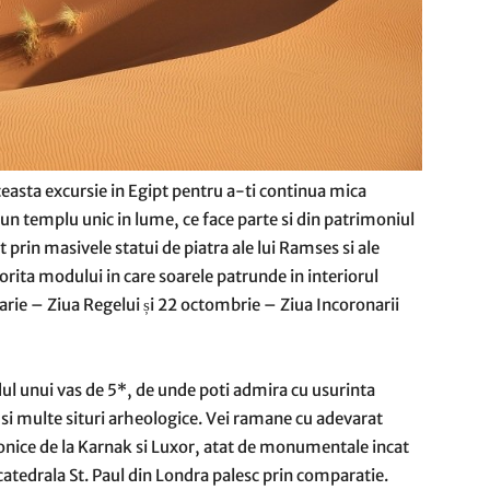
ceasta excursie in Egipt pentru a-ti continua mica
 un templu unic in lume, ce face parte si din patrimoniul
rin masivele statui de piatra ale lui Ramses si ale
torita modului in care soarele patrunde in interiorul
uarie – Ziua Regelui și 22 octombrie – Ziua Incoronarii
dul unui vas de 5*, de unde poti admira cu usurinta
i multe situri arheologice. Vei ramane cu adevarat
onice de la Karnak si Luxor, atat de monumentale incat
tedrala St. Paul din Londra palesc prin comparatie.