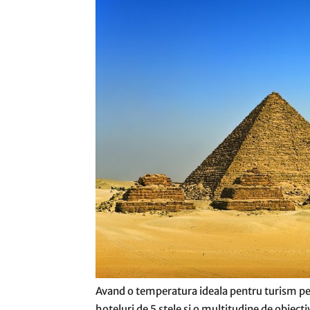
Avand o temperatura ideala pentru turism pe p
hoteluri de 5 stele si o multitudine de obiecti