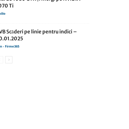
070 Ti
ilio
VB Scăderi pe linie pentru indici –
0.01.2025
in - Firme365