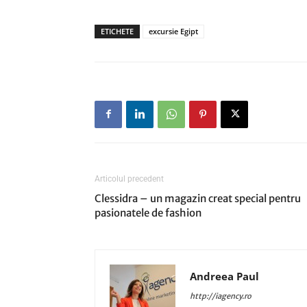
ETICHETE
excursie Egipt
Articolul precedent
Clessidra – un magazin creat special pentru
pasionatele de fashion
Andreea Paul
http://iagency.ro