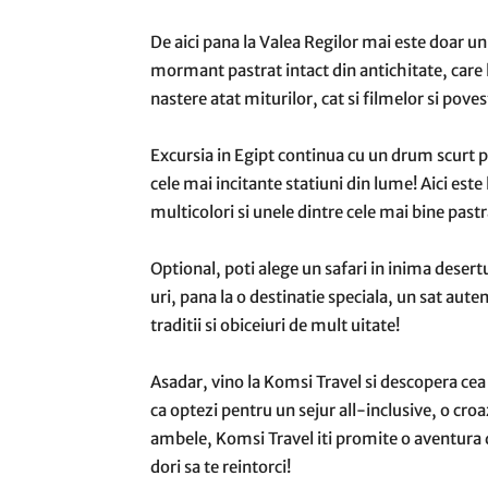
De aici pana la Valea Regilor mai este doar un 
mormant pastrat intact din antichitate, care
nastere atat miturilor, cat si filmelor si pove
Excursia in Egipt continua cu un drum scurt pa
cele mai incitante statiuni din lume! Aici este
multicolori si unele dintre cele mai bine pastra
Optional, poti alege un safari in inima desert
uri, pana la o destinatie speciala, un sat auten
traditii si obiceiuri de mult uitate!
Asadar, vino la Komsi Travel si descopera cea 
ca optezi pentru un sejur all-inclusive, o croaz
ambele, Komsi Travel iti promite o aventura de
dori sa te reintorci!