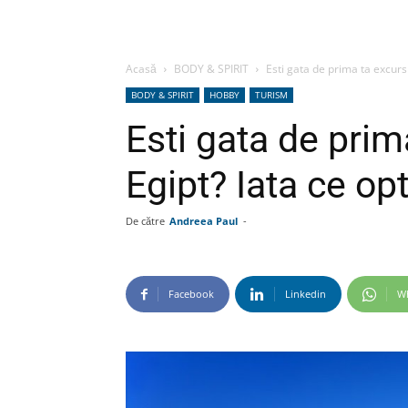
Acasă
BODY & SPIRIT
Esti gata de prima ta excursie
BODY & SPIRIT
HOBBY
TURISM
Esti gata de prim
Egipt? Iata ce op
De către
Andreea Paul
-
Facebook
Linkedin
W