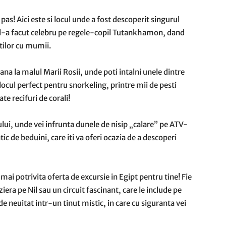
pas! Aici este si locul unde a fost descoperit singurul
 l-a facut celebru pe regele-copil Tutankhamon, dand
stilor cu mumii.
na la malul Marii Rosii, unde poti intalni unele dintre
 locul perfect pentru snorkeling, printre mii de pesti
te recifuri de corali!
ului, unde vei infrunta dunele de nisip „calare” pe ATV-
tic de beduini, care iti va oferi ocazia de a descoperi
mai potrivita oferta de excursie in Egipt pentru tine! Fie
iera pe Nil sau un circuit fascinant, care le include pe
 neuitat intr-un tinut mistic, in care cu siguranta vei