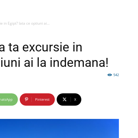
 in Egipt? Iata ce optiuni ai...
firme
a ta excursie in
tiuni ai la indemana!
542
si
hatsApp
Pinterest
X
comunicate