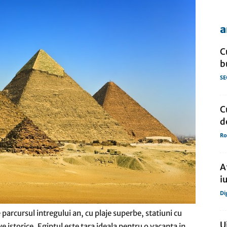
a
de
C
b
SE
presa
C
d
Ro
A
i
Di
arcursul intregului an, cu plaje superbe, statiuni cu
U
ve istorice, Egiptul este tara ideala pentru o vacanta in