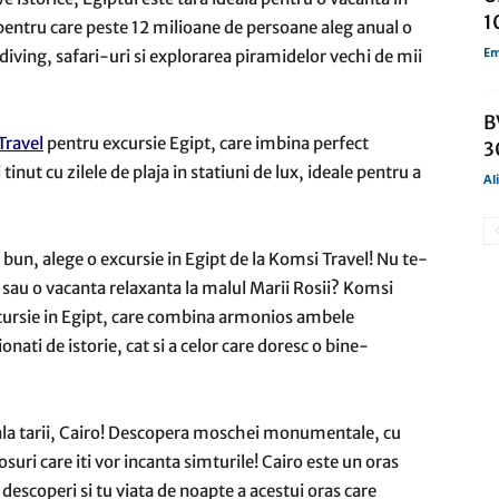
1
 pentru care peste 12 milioane de persoane aleg anual o
Em
diving, safari-uri si explorarea piramidelor vechi de mii
B
Travel
pentru excursie Egipt, care imbina perfect
3
tinut cu zilele de plaja in statiuni de lux, ideale pentru a
Al
 bun, alege o excursie in Egipt de la Komsi Travel! Nu te-
il sau o vacanta relaxanta la malul Marii Rosii? Komsi
excursie in Egipt, care combina armonios ambele
ionati de istorie, cat si a celor care doresc o bine-
pitala tarii, Cairo! Descopera moschei monumentale, cu
suri care iti vor incanta simturile! Cairo este un oras
descoperi si tu viata de noapte a acestui oras care