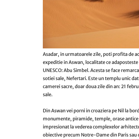
Asadar, in urmatoarele zile, poti profita de a
expeditie in Aswan, localitate ce adaposteste
UNESCO: Abu Simbel. Acesta se face remarcat p
sotiei sale, Nefertari. Este un templu unic da
camerei sacre, doar doua zile din an: 21 febr
sale.
Din Aswan vei porni in croaziera pe Nil la bor
monumente, piramide, temple, orase antice s
impresionat la vederea complexelor arhitect
obiective precum Notre-Dame din Paris sau ca