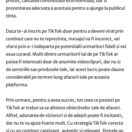
proces, calitatea continutului este esentiala, dar si
prezentarea adecvata a acestuia pentru a ajunge la publicul
tinta.
Daca te-ai inscris pe TikTok doar pentru a deveni viral prin
continut care nu te reprezinta, mesajul va fi incorect, vei
sfarsi prin a-i indeparta pe potentialii urmaritori fideli si vei
esua curand. Multi dintre urmaritorii tai de pe TikTok ar
putea fi interesati doar de anumite videoclipuri, dar nu si
de serviciile sau produsele tale, iar acest lucru poate dauna
considerabil pe termen lung afacerii tale pe aceasta
platforma.
Prin urmare, pentru a avea succes, tot ceea ce postezi pe
TikTok ar trebui sa se alinieze obiectivelor tale de afaceri.
Alftel, adunarea de vizionări si de adepti poate fi incitantă,
dar nu te va ajuta foarte mult. Cu strategia TikTok corecta
si cu un continut captivant, autentic si relevant, firmele au