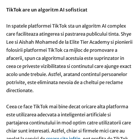
TikTok are un algoritm AI sofisticat
In spatele platformei TikTok sta un algoritm AI complex
care faciliteaza atingerea si pastrarea publicului tinta. Shye
Lee si Aishah Mohamed de la Elite Tier Academy si pionierii
folosirii platformei TikTok ca mijloc de promovare a
afacerii, spun ca algoritmul acestuia este suprinzator in
ceea ce priveste vizibilitatea si continutul care ajunge exact
acolo unde trebuie. Astfel, aratand contintul persoanelor
potrivite, este eliminata nevoia de a cheltui pe reclame
directionate.
Ceea ce face TikTok mai bine decat oricare alta platforma
este utilizarea adecvata a inteligentei artificiale si
partajarea continutului in mod optim catre utilizatorii care
chiar sunt interesati. Astfel, chiar si firmele mici care au
apelat la servici de
creare site ieftin
, pot profita de TikTok