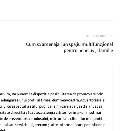
Articolul următor
Cum să amenajați un spațiu multifuncțional
pentru bebeluș și familie
65.ro, Va punem la dispozitie posibilitatea de promovare prin
i adaugarea unui profil al firmei dumneavoastra.Advertorialele
vi cu aspectul și stilul publicației în care apar, astfel încât să
citate directă și să capteze atenția cititorilor într-un mod mai
te de prezentare a produsului, mărturii ale clienților mulțumiți,
sului sau serviciului, precum și alte informații care pot influența
lui.