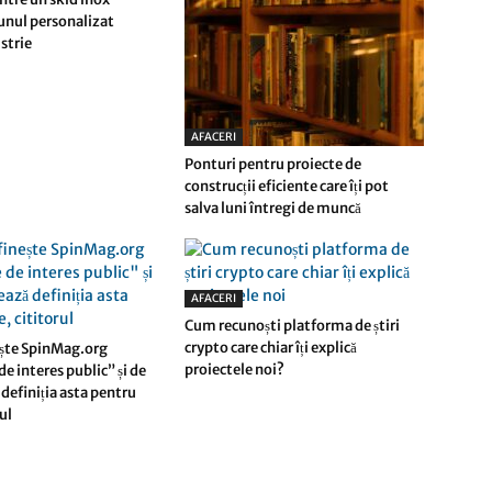
 unul personalizat
strie
AFACERI
Ponturi pentru proiecte de
construcții eficiente care îți pot
salva luni întregi de muncă
AFACERI
Cum recunoști platforma de știri
crypto care chiar îți explică
ște SpinMag.org
proiectele noi?
e interes public” și de
definiția asta pentru
rul