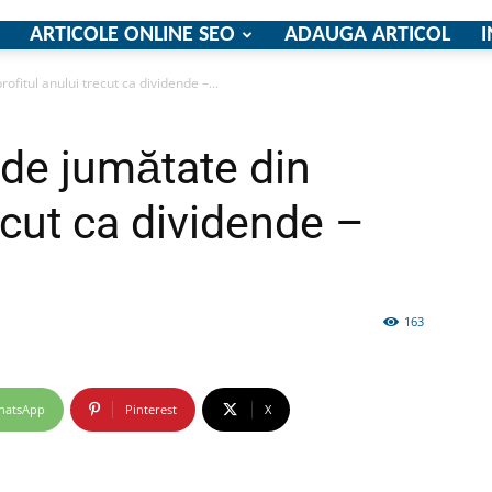
ARTICOLE ONLINE SEO
ADAUGA ARTICOL
I
fitul anului trecut ca dividende –...
firme
de jumătate din
recut ca dividende –
si
163
hatsApp
Pinterest
X
comunicate