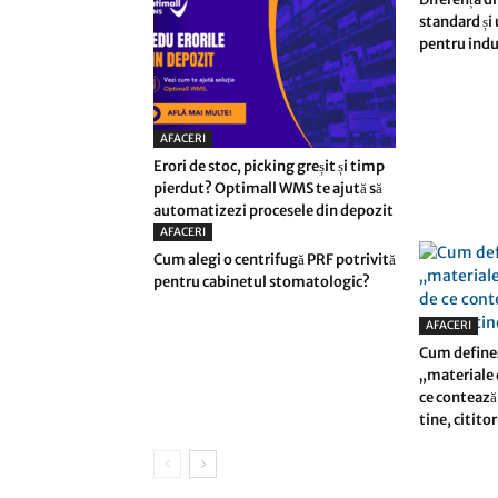
standard și
pentru indu
AFACERI
Erori de stoc, picking greșit și timp
pierdut? Optimall WMS te ajută să
automatizezi procesele din depozit
AFACERI
Cum alegi o centrifugă PRF potrivită
pentru cabinetul stomatologic?
AFACERI
Cum define
„materiale d
ce contează 
tine, citito