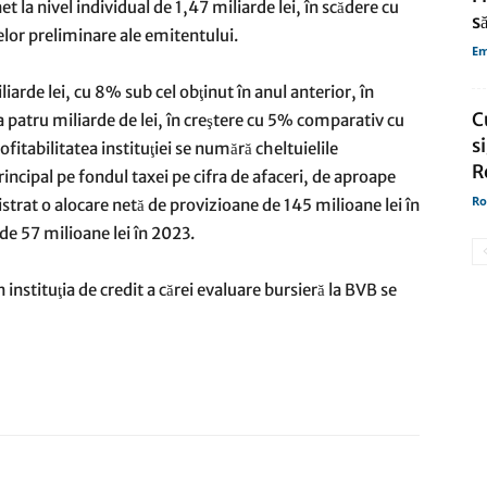
t la nivel individual de 1,47 miliarde lei, în scădere cu
s
lor preliminare ale emitentului.
Em
liarde lei, cu 8% sub cel obţinut în anul anterior, în
C
ca patru miliarde de lei, în creştere cu 5% comparativ cu
s
ofitabilitatea instituţiei se numără cheltuielile
R
incipal pe fondul taxei pe cifra de afaceri, de aproape
Ro
strat o alocare netă de provizioane de 145 milioane lei în
e 57 milioane lei în 2023.
instituţia de credit a cărei evaluare bursieră la BVB se