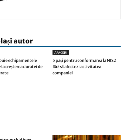
elași autor
AFACERI
buie echipamentele
5 pași pentru conformarea la NIS2
 la creșterea duratei de
fără să afectezi activitatea
ferate
companiei
ntre un skid inox