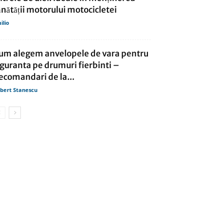
ănătății motorului motocicletei
ilio
um alegem anvelopele de vara pentru
iguranta pe drumuri fierbinti –
ecomandari de la...
bert Stanescu