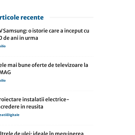
rticole recente
V Samsung: o istorie care a inceput cu
0 de ani in urma
ilio
ele mai bune oferte de televizoare la
MAG
ilio
roiectare instalatii electrice-
ncredere in reusita
eatiiDigitale
iltrele de ulei: ideale în menținerea