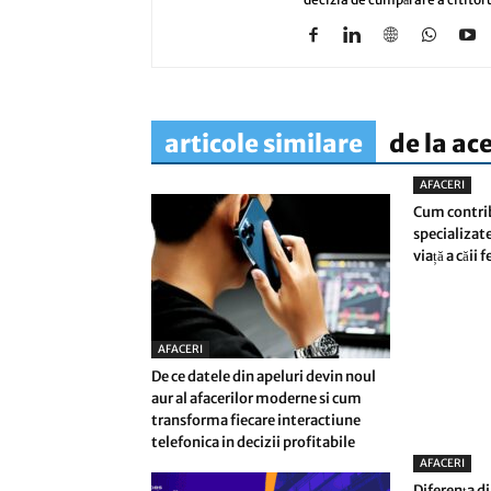
articole similare
de la ac
AFACERI
Cum contri
specializate
viață a căii 
AFACERI
De ce datele din apeluri devin noul
aur al afacerilor moderne si cum
transforma fiecare interactiune
telefonica in decizii profitabile
AFACERI
Diferența di