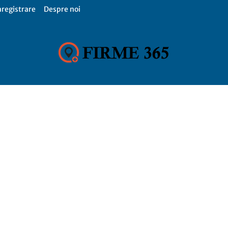
nregistrare
Despre noi
Firme
365,
Catalog