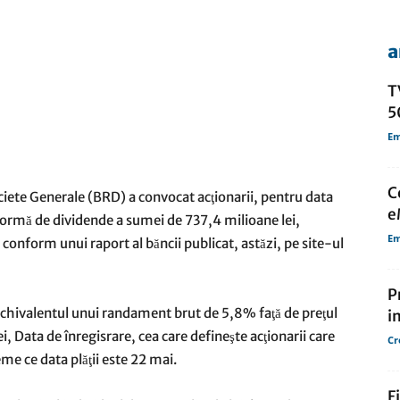
a
de
T
5
Em
presa
C
iete Generale (BRD) a convocat acţionarii, pentru data
e
 formă de dividende a sumei de 737,4 milioane lei,
Em
 conform unui raport al băncii publicat, astăzi, pe site-ul
P
echivalentul unui randament brut de 5,8% faţă de preţul
i
ei, Data de înregisrare, cea care defineşte acţionarii care
Cr
eme ce data plăţii este 22 mai.
F