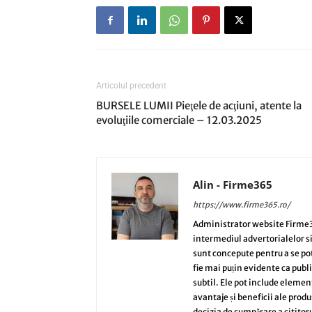
Articolul precedent
BURSELE LUMII Pieţele de acţiuni, atente la
evoluţiile comerciale – 12.03.2025
Alin - Firme365
https://www.firme365.ro/
Administrator website Firme3
intermediul advertorialelor s
sunt concepute pentru a se potri
fie mai puțin evidente ca publi
subtil. Ele pot include elemen
avantaje și beneficii ale produ
decizia de cumpărare a cititoru