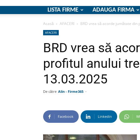
LISTA FIRME
ADAUGA FIRMA
Acasă
AFACERI
BRD vrea să acorde jumătate din pro
AFACERI
BRD vrea să acor
profitul anului t
13.03.2025
De către
Alin - Firme365
-
Facebook
Linkedin
W