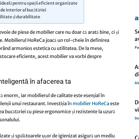
 ideală pentru spații eficient organizate
de interior al bucătăriei
a
litate și durabilitate
de
S
voie de piese de mobilier care nu doar că arată bine, ci și
a
te. Mobilierul HoReCa joacă un rol-cheie în definirea
Pa
ilibrând armonios estetica cu utilitatea. De la mese,
e stocare eficiente, acest mobilier va vorbi despre
presa
A
d
nteligentă în afacerea ta
Ai
ă enorm, iar mobilierul de calitate este esenţial în
D
nții unui restaurant. Investiția î
n mobilier HoReCa
este
v
area bucătăriei cu piese ergonomice și rezistente la uzură
St
rsonalului.
izate și spălătoarele ușor de igienizat asigură un mediu
C