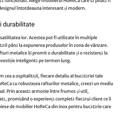
fect funcțională. Alege mobilierul HoReCa care să poată fi
 designul întotdeauna interesant și modern.
i durabilitate
atilitatea lor. Acestea pot fi utilizate în multiple
ătării până la expunerea produselor în zona de vânzare.
fturi metalice
îți promit o durabilitate și o rezistență la
investiție inteligentă pe termen lung.
cea a ospitalității, fiecare detaliu al bucătăriei tale
ReCa cu robustețea rafturilor metalice, creezi un mediu
nal. Prin această armonie între frumos și util,
ată, promițând o experiență completă fiecărui client ce îi
 piese de mobilier HoReCa din inox pentru bucătărie care