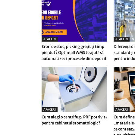
AFACERI
AFACERI
Erori de stoc, picking greșit și timp
Diferența di
pierdut? Optimall WMS te ajută să
standard și
automatizezi procesele din depozit
pentru indu
AFACERI
AFACERI
Cum alegi o centrifugă PRF potrivită
Cum define
pentru cabinetul stomatologic?
„materiale d
ce contează 