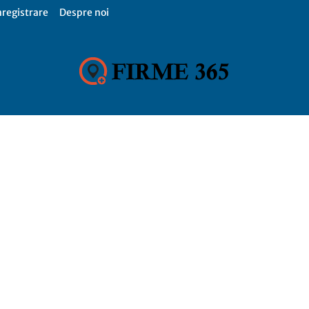
nregistrare
Despre noi
Firme
365,
Catalog