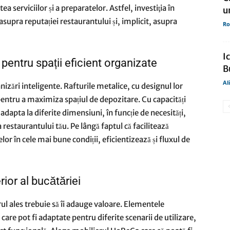
ea serviciilor și a preparatelor. Astfel, investiţia în
u
asupra reputației restaurantului și, implicit, asupra
Ro
I
 pentru spații eficient organizate
B
Al
zări inteligente. Rafturile metalice, cu designul lor
pentru a maximiza spațiul de depozitare. Cu capacități
 adapta la diferite dimensiuni, în funcție de necesități,
 restaurantului tău. Pe lângă faptul că facilitează
or în cele mai bune condiții, eficientizează și fluxul de
rior al bucătăriei
rul ales trebuie să îi adauge valoare. Elementele
 care pot fi adaptate pentru diferite scenarii de utilizare,