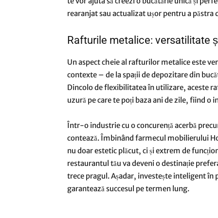
te vor ajuta să creezi o bucătărie unică și per
rearanjat sau actualizat ușor pentru a păstra
Rafturile metalice: versatilitate ș
Un aspect cheie al rafturilor metalice este vers
contexte – de la spații de depozitare din buc
Dincolo de flexibilitatea în utilizare,
aceste ra
uzură pe care te poți baza ani de zile, fiind o 
Într-o industrie cu o concurență acerbă precum 
contează. Îmbinând farmecul mobilierului Ho
nu doar estetic plăcut, ci și extrem de funcțio
restaurantul tău va deveni o destinație prefer
trece pragul. Așadar, investește inteligent în
garantează succesul pe termen lung.