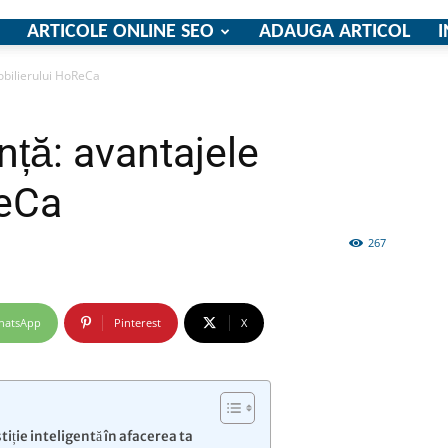
ARTICOLE ONLINE SEO
ADAUGA ARTICOL
I
mobilierului HoReCa
firme
ență: avantajele
ReCa
267
si
hatsApp
Pinterest
X
comunicate
iție inteligentă în afacerea ta