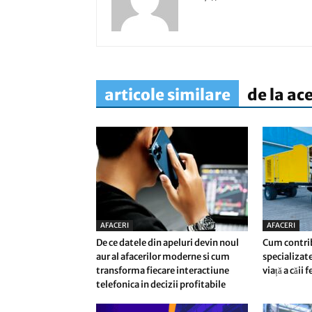
articole similare
de la ac
AFACERI
AFACERI
De ce datele din apeluri devin noul
Cum contri
aur al afacerilor moderne si cum
specializate
transforma fiecare interactiune
viață a căii 
telefonica in decizii profitabile