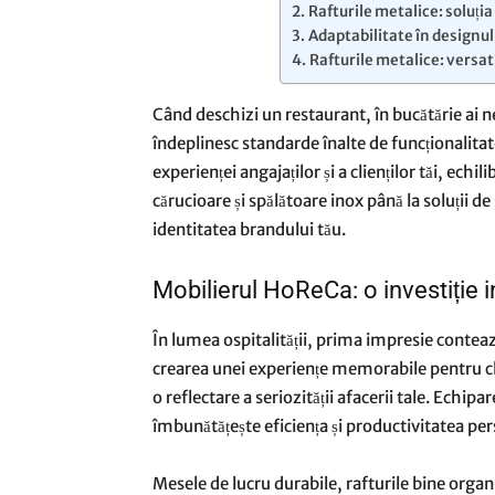
Rafturile metalice: soluția
Adaptabilitate în designul 
Rafturile metalice: versati
Când deschizi un restaurant, în bucătărie ai ne
îndeplinesc standarde înalte de funcționalita
experienței angajaților și a clienților tăi, ech
cărucioare și spălătoare inox până la soluții d
identitatea brandului tău.
Mobilierul HoReCa: o investiție i
În lumea ospitalității, prima impresie conteaz
crearea unei experiențe memorabile pentru clie
o reflectare a seriozității afacerii tale. Echip
îmbunătățește eficiența și productivitatea pe
Mesele de lucru durabile, rafturile bine organ