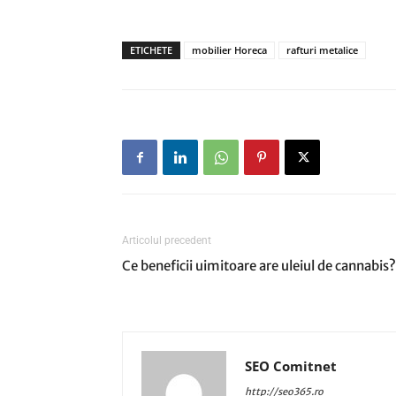
ETICHETE
mobilier Horeca
rafturi metalice
Articolul precedent
Ce beneficii uimitoare are uleiul de cannabis?
SEO Comitnet
http://seo365.ro