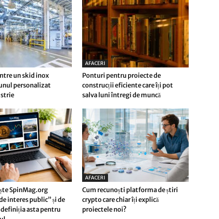
AFACERI
ntre un skid inox
Ponturi pentru proiecte de
 unul personalizat
construcții eficiente care îți pot
strie
salva luni întregi de muncă
AFACERI
ște SpinMag.org
Cum recunoști platforma de știri
e interes public” și de
crypto care chiar îți explică
definiția asta pentru
proiectele noi?