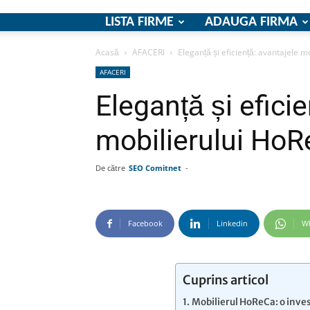
LISTA FIRME
ADAUGA FIRMA
Acasă
AFACERI
Eleganță și eficiență: avantajele 
AFACERI
Eleganță și efici
mobilierului Ho
De către
SEO Comitnet
-
Facebook
Linkedin
W
Cuprins articol
Mobilierul HoReCa: o invest