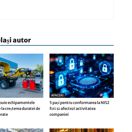
elași autor
AFACERI
buie echipamentele
5 pași pentru conformarea la NIS2
 la creșterea duratei de
fără să afectezi activitatea
ferate
companiei