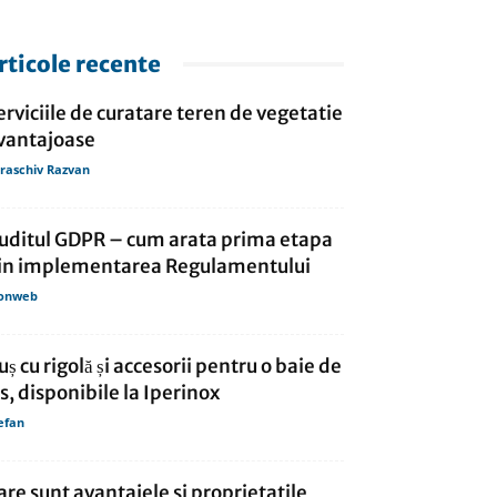
rticole recente
erviciile de curatare teren de vegetatie
vantajoase
raschiv Razvan
uditul GDPR – cum arata prima etapa
in implementarea Regulamentului
onweb
uș cu rigolă și accesorii pentru o baie de
is, disponibile la Iperinox
efan
are sunt avantajele si proprietatile