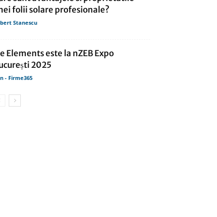
nei folii solare profesionale?
bert Stanescu
ce Elements este la nZEB Expo
ucurești 2025
in - Firme365