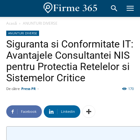
Acasă
ANUNTURI DIVERSE
ANUNTURI DIVERSE
Siguranta si Conformitate IT:
Avantajele Consultantei NIS
pentru Protectia Retelelor si
Sistemelor Critice
De către
Press PR
-
170
Facebook
Linkedin