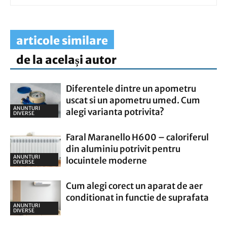
articole similare
de la același autor
Diferentele dintre un apometru
uscat si un apometru umed. Cum
ANUNTURI
alegi varianta potrivita?
DIVERSE
Faral Maranello H600 – caloriferul
din aluminiu potrivit pentru
ANUNTURI
locuintele moderne
DIVERSE
Cum alegi corect un aparat de aer
conditionat in functie de suprafata
ANUNTURI
DIVERSE