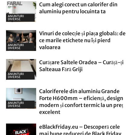
Cum alegi corect un calorifer din
aluminiu pentru locuinta ta
ANUNTURI
DIVERSE
Vinuri de colecție și piața globală: de
ce marile etichete nu își pierd
ANUNTURI
valoarea
DIVERSE
Curățare Saltele Oradea – Curăță-ți
Salteaua Fără Griji
ANUNTURI
DIVERSE
Caloriferele din aluminiu Grande
Forte H600mm – eficiență, design
ANUNTURI
modern și confort termic la un preț
DIVERSE
excelent
eBlackFriday.eu – Descoperă cele
mai bune reduceri de Black Friday