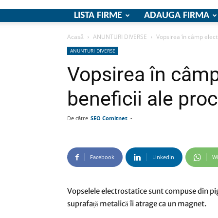
LISTA FIRME
ADAUGA FIRMA
Acasă
ANUNTURI DIVERSE
Vopsirea în câmp electr
ANUNTURI DIVERSE
Vopsirea în câmp
beneficii ale proc
De către
SEO Comitnet
-
Facebook
Linkedin
W
Vopselele electrostatice sunt compuse din pig
suprafață metalică îi atrage ca un magnet.