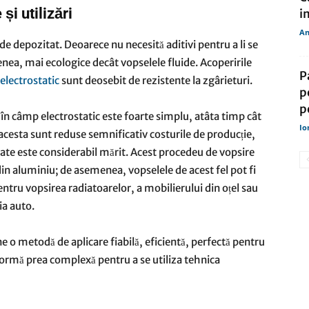
și utilizări
i
An
de depozitat. Deoarece nu necesită aditivi pentru a li se
enea, mai ecologice decât vopselele fluide. Acoperirile
P
electrostatic
sunt deosebit de rezistente la zgârieturi.
p
p
în câmp electrostatic este foarte simplu, atâta timp cât
Io
acesta sunt reduse semnificativ costurile de producție,
ate este considerabil mărit. Acest procedeu de vopsire
 din aluminiu; de asemenea, vopselele de acest fel pot fi
entru vopsirea radiatoarelor, a mobilierului din oțel sau
ia auto.
 o metodă de aplicare fiabilă, eficientă, perfectă pentru
formă prea complexă pentru a se utiliza tehnica