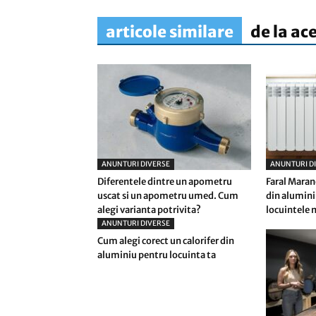
articole similare
de la ac
ANUNTURI DIVERSE
ANUNTURI D
Diferentele dintre un apometru
Faral Maran
uscat si un apometru umed. Cum
din alumini
alegi varianta potrivita?
locuintele
ANUNTURI DIVERSE
Cum alegi corect un calorifer din
aluminiu pentru locuinta ta