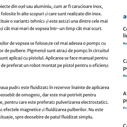
iecte din oțel sau aluminiu, cum ar fi
carucioare inox
,
olosite în alte scopuri și care sunt realizate din inox.
a
de
ituie o variantă tehnică și este astăzi una dintre cele mai
ăți cât mai mari de vopsea într-un timp cât mai scurt.
C
l
enților de vopsea se folosește cel mai adesea o pompă cu
Ro
r de pulbere. Pigmenții sunt atrași de pompă în circuitul
presa
unt aplicați cu pistolul. Aplicarea se face manual pentru
C
 de preferat un robot montat pe pistol pentru o eficiență
p
Ro
eaua pudră este fluidizată în rezervor înainte de aplicarea
A
deosebit de omogenă, dar este mai potrivit pentru
p
se, pentru care este preferată pulverizarea electrostatică.
Pr
ă efectele magnetice și fluidizarea pulberilor. Nu este
situație, spre deosebire de patul fluidizat simplu.
C