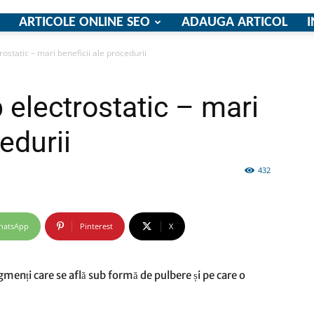
ARTICOLE ONLINE SEO
ADAUGA ARTICOL
I
ostatic – mari beneficii ale procedurii
firme
 electrostatic – mari
edurii
432
si
hatsApp
Pinterest
X
comunicate
menți care se află sub formă de pulbere și pe care o