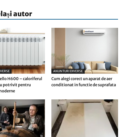
elași autor
IVERSE
ANUNTURI DIVERSE
ello H600 – caloriferul
Cum alegi corect un aparat de aer
u potrivit pentru
conditionat in functie de suprafata
 moderne