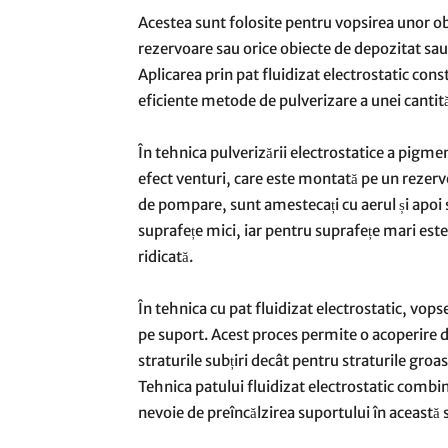
Acestea sunt folosite pentru vopsirea unor ob
rezervoare sau orice obiecte de depozitat sau f
Aplicarea prin pat fluidizat electrostatic const
eficiente metode de pulverizare a unei cantit
În tehnica pulverizării electrostatice a pigm
efect venturi, care este montată pe un rezervo
de pompare, sunt amestecați cu aerul și apoi s
suprafețe mici, iar pentru suprafețe mari este
ridicată.
În tehnica cu pat fluidizat electrostatic, vops
pe suport. Acest proces permite o acoperire 
straturile subțiri decât pentru straturile groa
Tehnica patului fluidizat electrostatic combin
nevoie de preîncălzirea suportului în această 