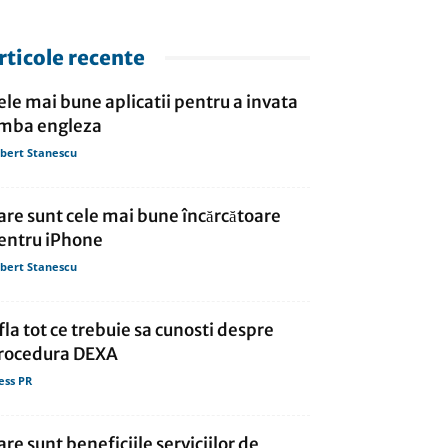
rticole recente
ele mai bune aplicatii pentru a invata
imba engleza
bert Stanescu
are sunt cele mai bune încărcătoare
entru iPhone
bert Stanescu
fla tot ce trebuie sa cunosti despre
rocedura DEXA
ess PR
are sunt beneficiile serviciilor de