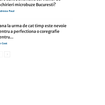
nchirieri microbuze Bucuresti?
dreea Paul
ana la urma de cat timp este nevoie
entru a perfectiona o coregrafie
entru...
n Cost