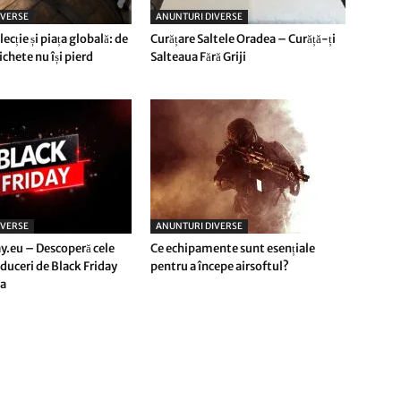
IVERSE
ANUNTURI DIVERSE
lecție și piața globală: de
Curățare Saltele Oradea – Curăță-ți
ichete nu își pierd
Salteaua Fără Griji
IVERSE
ANUNTURI DIVERSE
y.eu – Descoperă cele
Ce echipamente sunt esențiale
duceri de Black Friday
pentru a începe airsoftul?
a