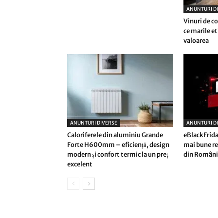
ANUNTURI D
Vinuri de co
ce marile et
valoarea
ANUNTURI DIVERSE
ANUNTURI D
Caloriferele din aluminiu Grande
eBlackFrida
Forte H600mm – eficiență, design
mai bune re
modern și confort termic la un preț
din Români
excelent