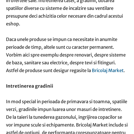
in ofertele sale. Intretinerea casei, a gradinii, dotarea
spatiilor diverse cu sisteme de incalzire sau ventilare
presupune deci achizitia celor necesare din cadrul acestui
eshop.
Daca unele produse se impun ca necesitate in anumite
perioade de timp, altele sunt cu caracter permanent.
Vorbim aici spre exemplu despre renovari, despre sisteme
de baza, sanitare sau electrice, despre tevi si fitinguri.
Astfel de produse sunt desigur regasite la
Bricolaj Market
.
Intretinerea gradinii
In mod special in perioada de primavara si toamna, spatiile
verzi, gradinile impun luarea unor masuri de intretinere.
De la taieri la tunederea gazonului, ingrijirea copacilor se
vor impune scule si echipamente. Bricolaj Market include si
astfel de optiuni, de performanta corespunzatoare pentru