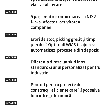
viață a căii ferate
AFACERI
5 pași pentru conformarea la NIS2
fără să afectezi activitatea
companiei
AFACERI
Erori de stoc, picking greșit și timp
pierdut? Optimall WMS te ajută să
automatizezi procesele din depozit
AFACERI
Diferența dintre un skid inox
standard și unul personalizat pentru
industrie
AFACERI
Ponturi pentru proiecte de
construcții eficiente care îți pot salva
luni întregi de muncă
AFACERI