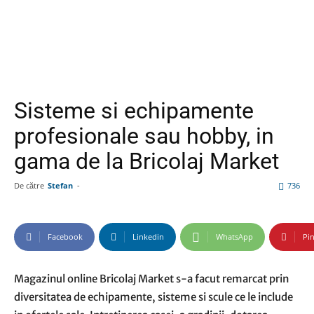
Sisteme si echipamente
profesionale sau hobby, in
gama de la Bricolaj Market
De către
Stefan
-
736
Facebook
Linkedin
WhatsApp
Pin
Magazinul online Bricolaj Market s-a facut remarcat prin
diversitatea de echipamente, sisteme si scule ce le include