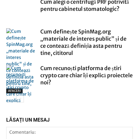
Cum alegi o centrifugă PRF potrivită
pentru cabinetul stomatologic?
Cum definește SpinMag.org
„materiale de interes public” și de
ce contează definiția asta pentru
tine, cititorul
Cum recunoști platforma de știri
crypto care chiar îți explică proiectele
noi?
AFACERI
AFACERI
LĂSAȚI UN MESAJ