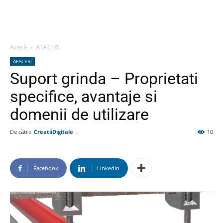
Acasă
AFACERI
AFACERI
Suport grinda – Proprietati
specifice, avantaje si
domenii de utilizare
De către
CreatiiDigitale
-
10
Facebook
Linkedin