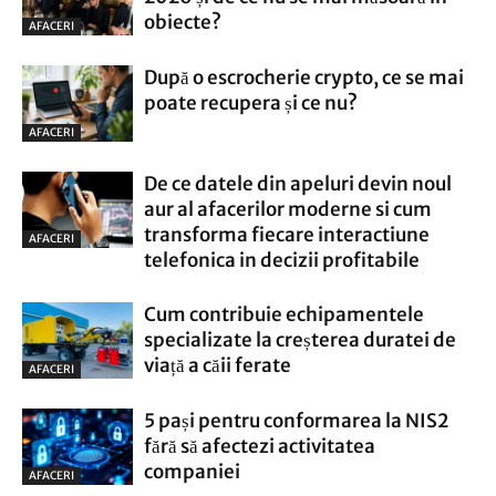
obiecte?
AFACERI
După o escrocherie crypto, ce se mai
poate recupera și ce nu?
AFACERI
De ce datele din apeluri devin noul
aur al afacerilor moderne si cum
transforma fiecare interactiune
AFACERI
telefonica in decizii profitabile
Cum contribuie echipamentele
specializate la creșterea duratei de
viață a căii ferate
AFACERI
5 pași pentru conformarea la NIS2
fără să afectezi activitatea
companiei
AFACERI