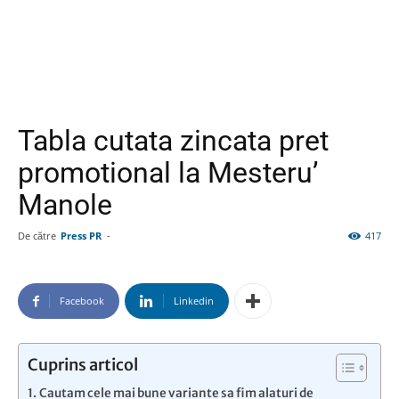
Tabla cutata zincata pret
promotional la Mesteru’
Manole
De către
Press PR
-
417
Facebook
Linkedin
Cuprins articol
Cautam cele mai bune variante sa fim alaturi de