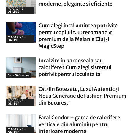
moderne, elegante si eficiente
MAGAZINE-
ONLINE
Cum alegi încălțămintea potrivită
pentru copilul tău: recomandări
MAGAZINE-
premium de la Melania Cluj și
ONLINE
MagicStep
Incalzire in pardoseala sau
calorifere? Cum alegi sistemul
potrivit pentru locuinta ta
Casa Si Gradina
Cătălin Botezatu, Luxul Autentic și
Noua Generație de Fashion Premium
MAGAZINE-
din București
ONLINE
Faral Condor – gama de calorifere
verticale din aluminiu pentru
MAGAZINE-
interioare moderne
ONLINE