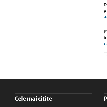
D
p
SE
B
i
Al
Cele mai citite
P