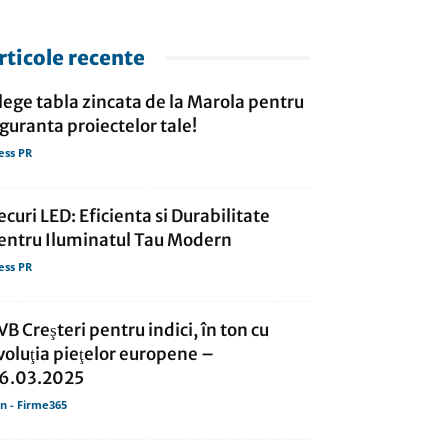
rticole recente
lege tabla zincata de la Marola pentru
iguranta proiectelor tale!
ess PR
ecuri LED: Eficienta si Durabilitate
entru Iluminatul Tau Modern
ess PR
VB Creşteri pentru indici, în ton cu
voluţia pieţelor europene –
6.03.2025
in - Firme365