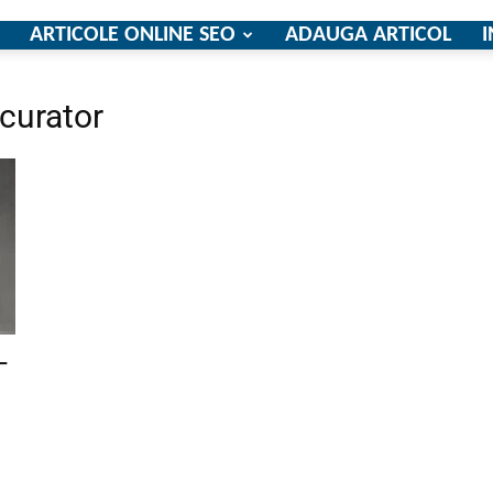
ARTICOLE ONLINE SEO
ADAUGA ARTICOL
I
icurator
firme
si
–
comunicate