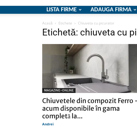
LISTA FIRME
ADAUGA FIRMA
Acasă
Etichete
Chiuveta cu picurator
Etichetă: chiuveta cu p
MAGAZINE-ONLINE
Chiuvetele din compozit Ferro 
acum disponibile în gama
completă la...
Andrei