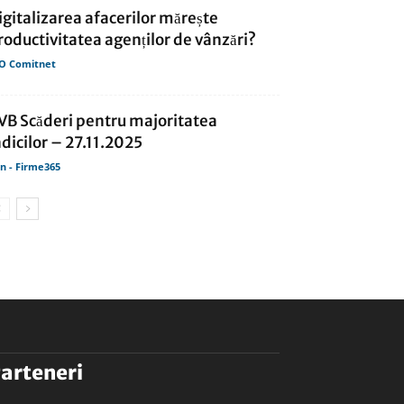
igitalizarea afacerilor mărește
roductivitatea agenților de vânzări?
O Comitnet
VB Scăderi pentru majoritatea
ndicilor – 27.11.2025
in - Firme365
arteneri