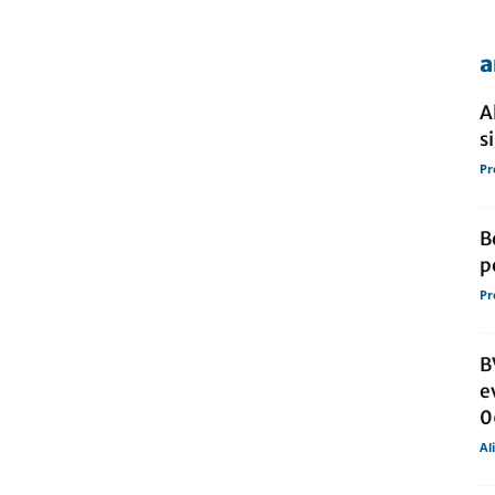
a
de
A
s
Pr
presa
B
p
Pr
B
e
0
Al