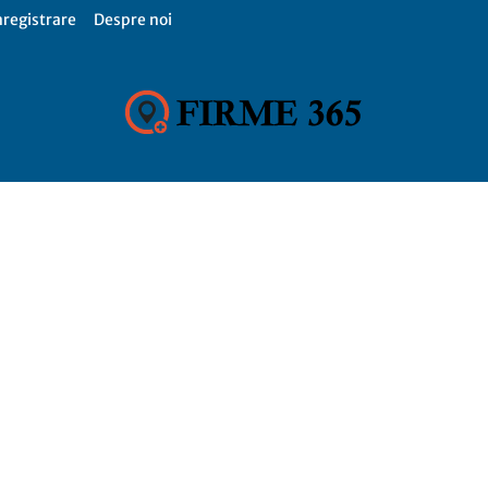
nregistrare
Despre noi
Firme
365,
Catalog